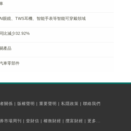
車
AI眼鏡、TWS耳機、智能手表等智能可穿戴領域
比減少32.92%
關產品
汽車零部件
者關係
|
版權聲明
|
重要聲明
|
私隱政策
|
聯絡我們
券市場周刊
|
壹財信
|
權衡財經
|
攬富財經
|
更多...