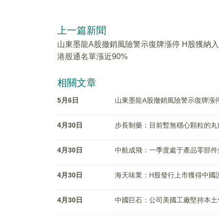
上一篇新聞
山東墨龍A股撤銷風險警示復牌漲停 H股獲納入
港股通名單漲近90%
相關文章
5月6日
山東墨龍A股撤銷風險警示復牌漲停
4月30日
步長制藥：目前暫無穩心顆粒的丸
4月30日
中航成飛：一季度處于產品零部件
4月30日
海天味業：H股發行上市獲得中國
4月30日
中國巨石：公司美國工廠堅持本土