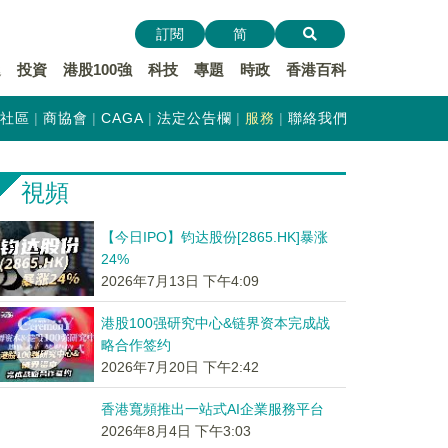
訂閱
简
遞
投資
港股100強
科技
專題
時政
香港百科
社區
商協會
CAGA
法定公告欄
服務
聯絡我們
視頻
【今日IPO】钧达股份[2865.HK]暴涨
24%
2026年7月13日 下午4:09
港股100强研究中心&链界资本完成战
略合作签约
2026年7月20日 下午2:42
香港寬頻推出一站式AI企業服務平台
2026年8月4日 下午3:03