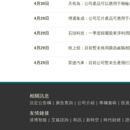
4月30日
天有為：公司產品可以應用于兩輪
4月29日
博通集成：公司芯片產品可應用于
4月29日
石頭科技：一季度歸屬股東淨利潤同
4月29日
煌上煌：目前暫未佈局榮昌鹵鵝相
4月29日
眾捷汽車：目前公司暫未生產飛行
相關訊息
法定公告欄
|
廣告查詢
|
公司介紹
|
專欄邀稿
|
投資
友情鏈接
清博智能
|
艾媒諮詢
|
和訊
|
新時空
|
時代財經
|
證