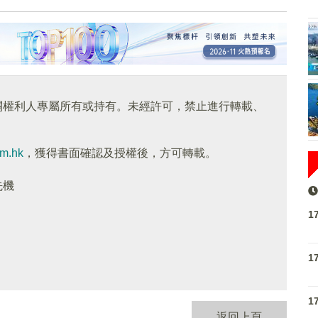
關權利人專屬所有或持有。未經許可，禁止進行轉載、
om.hk
，獲得書面確認及授權後，方可轉載。
先機
1
1
1
返回上頁