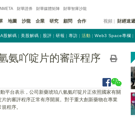
INMETA
財華證券
財華
媒體矩陣
財華
智庫沙龍
單
地圖
沙龍
企業
研究
顧問
合作
視頻
財經速
A股解碼
美股解碼
股評
研報
專訪
活動
Web3 Space專欄
氫氨吖啶片的審評程序
互動平台表示，公司新藥琥珀八氫氨吖啶片正依照國家有關
啶片的審評程序正常有序開展。對于重大創新藥物在專業
常規程序。