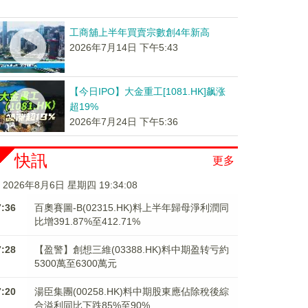
工商舖上半年買賣宗數創4年新高
2026年7月14日 下午5:43
【今日IPO】大金重工[1081.HK]飙涨
超19%
2026年7月24日 下午5:36
快訊
更多
2026年8月6日 星期四 19:34:08
7:36
百奧賽圖-B(02315.HK)料上半年歸母淨利潤同
比增391.87%至412.71%
7:28
【盈警】創想三維(03388.HK)料中期盈转亏約
5300萬至6300萬元
7:20
湯臣集團(00258.HK)料中期股東應佔除稅後綜
合溢利同比下跌85%至90%