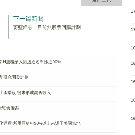
1
下一篇新聞
蔚藍鋰芯：目前無股票回購計劃
1
1
 H股獲納入港股通名單漲近90%
1
劑研究開發計劃
1
生產階段 暫未形成銷售收入
1
證監會備案
1
化運營 所用原材料90%以上來源于美國當地