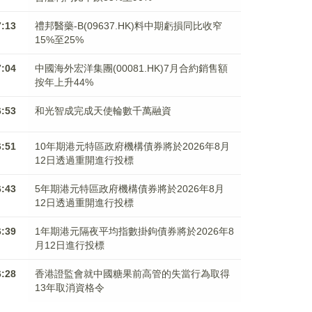
7:13
禮邦醫藥-B(09637.HK)料中期虧損同比收窄
15%至25%
7:04
中國海外宏洋集團(00081.HK)7月合約銷售額
按年上升44%
6:53
和光智成完成天使輪數千萬融資
6:51
10年期港元特區政府機構債券將於2026年8月
12日透過重開進行投標
6:43
5年期港元特區政府機構債券將於2026年8月
12日透過重開進行投標
6:39
1年期港元隔夜平均指數掛鉤債券將於2026年8
月12日進行投標
6:28
香港證監會就中國糖果前高管的失當行為取得
13年取消資格令