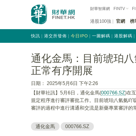
財華智庫網
FINTV
F
港股100強
官網
榜
快訊
港交所發佈
今日IPO
一圖解碼
港股解碼
通化金馬：目前琥珀八
正常有序開展
日期：
2025年5月6日 下午2:26
【財華社訊】5月6日，通化金馬(
000766.SZ
)在
規定程序進行審評審批工作。目前琥珀八氫氨吖
審評的過程中進行溝通和交流是新藥專業審評的
通化金馬
000766.SZ