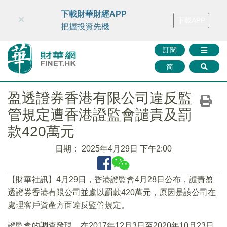
財華智庫網
FINTV
FINMETA
財華證券
媒體矩陣
下載財華財經APP
×
下載APP
智庫沙龍
聯絡我們
把握投資先機
訂閱
简
盈透證券香港有限公司違反監
管規定遭香港證監會譴責及罰
款420萬元
日期：
2025年4月29日 下午2:00
【財華社訊】4月29日，香港證監會4月28日公布，譴責盈
透證券香港有限公司並處以罰款420萬元，原因是該公司在
處理客戶資產方面違反監管規定。
證監會的調查發現，在2017年12月3日至2020年10月23日