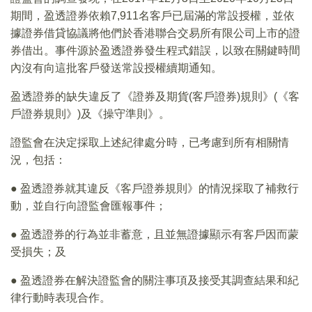
期間，盈透證券依賴7,911名客戶已屆滿的常設授權，並依
據證券借貸協議將他們於香港聯合交易所有限公司上市的證
券借出。事件源於盈透證券發生程式錯誤，以致在關鍵時間
內沒有向這批客戶發送常設授權續期通知。
盈透證券的缺失違反了《證券及期貨(客戶證券)規則》(《客
戶證券規則》)及《操守準則》。
證監會在決定採取上述紀律處分時，已考慮到所有相關情
況，包括：
● 盈透證券就其違反《客戶證券規則》的情況採取了補救行
動，並自行向證監會匯報事件；
● 盈透證券的行為並非蓄意，且並無證據顯示有客戶因而蒙
受損失；及
● 盈透證券在解決證監會的關注事項及接受其調查結果和紀
律行動時表現合作。