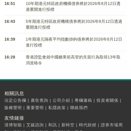
16:51
10年期港元特區政府機構債券將於2026年8月12日透
過重開進行投標
16:43
5年期港元特區政府機構債券將於2026年8月12日透過
重開進行投標
16:39
1年期港元隔夜平均指數掛鉤債券將於2026年8月12日
進行投標
16:28
香港證監會就中國糖果前高管的失當行為取得13年取
消資格令
相關訊息
法定公告欄
|
廣告查詢
|
公司介紹
|
專欄邀稿
|
投資者關係
|
版權聲明
|
重要聲明
|
私隱政策
|
聯絡我們
友情鏈接
清博智能
|
艾媒諮詢
|
和訊
|
新時空
|
時代財經
|
證券市場周