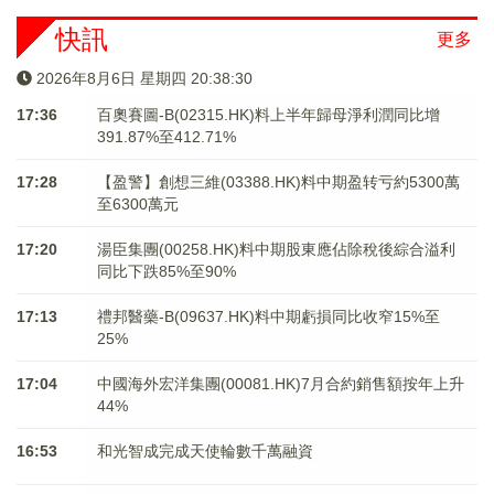
快訊
更多
2026年8月6日 星期四 20:38:30
17:36
百奧賽圖-B(02315.HK)料上半年歸母淨利潤同比增
391.87%至412.71%
17:28
【盈警】創想三維(03388.HK)料中期盈转亏約5300萬
至6300萬元
17:20
湯臣集團(00258.HK)料中期股東應佔除稅後綜合溢利
同比下跌85%至90%
17:13
禮邦醫藥-B(09637.HK)料中期虧損同比收窄15%至
25%
17:04
中國海外宏洋集團(00081.HK)7月合約銷售額按年上升
44%
16:53
和光智成完成天使輪數千萬融資