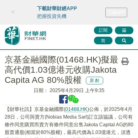
財華智庫網
FINTV
FINMETA
財華證券
媒體矩陣
下載財華財經APP
×
下載APP
智庫沙龍
聯絡我們
把握投資先機
訂閱
简
京基金融國際(01468.HK)擬最
高代價1.03億港元收購Jakota
Capita AG 80%股權
原創
日期：
2025年4月29日 上午9:35
【財華社訊】京基金融國際(
01468.HK
)公佈，於2025年4月
28日，公司與賣方(Nobias Media Sarl)訂立該協議，公司有
條件同意購買而賣方有條件同意出售Jakota Capital AG的80
股普通股(相當於80%股權)，最高代價為1.03億港元，須透