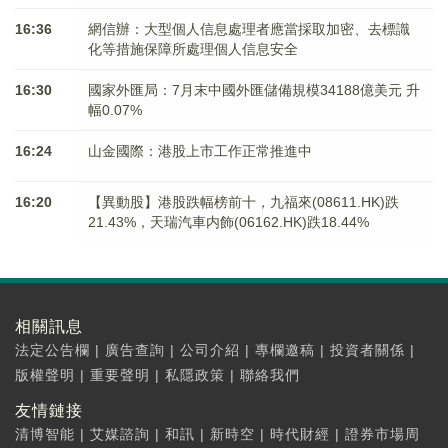
16:36
網信辦：大型個人信息處理者應當採取加密、去標識
化等措施保障所處理個人信息安全
16:30
國家外匯局：7月末中國外匯儲備規模34188億美元 升
幅0.07%
16:24
山金國際：港股上市工作正常推進中
16:20
【異動股】港股跌幅榜前十，九福來(08611.HK)跌
21.43%，天瑞汽車内飾(06162.HK)跌18.44%
相關訊息
法定公告欄
|
廣告查詢
|
公司介紹
|
專欄邀稿
|
投資者關係
|
版權聲明
|
重要聲明
|
私隱政策
|
聯絡我們
友情鏈接
清博智能
|
艾媒諮詢
|
和訊
|
新時空
|
時代財經
|
證券市場周