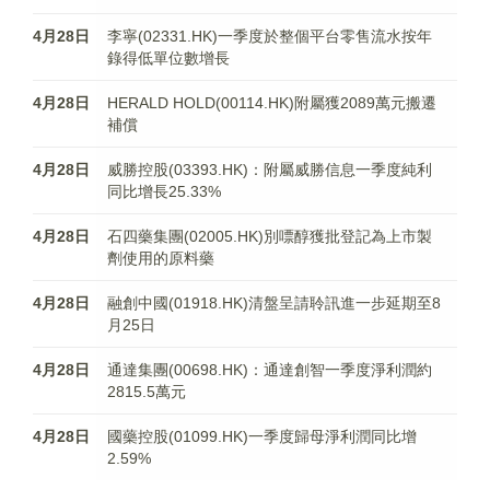
4月28日
李寧(02331.HK)一季度於整個平台零售流水按年
錄得低單位數增長
4月28日
HERALD HOLD(00114.HK)附屬獲2089萬元搬遷
補償
4月28日
威勝控股(03393.HK)：附屬威勝信息一季度純利
同比增長25.33%
4月28日
石四藥集團(02005.HK)別嘌醇獲批登記為上市製
劑使用的原料藥
4月28日
融創中國(01918.HK)清盤呈請聆訊進一步延期至8
月25日
4月28日
通達集團(00698.HK)：通達創智一季度淨利潤約
2815.5萬元
4月28日
國藥控股(01099.HK)一季度歸母淨利潤同比增
2.59%