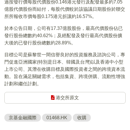
過按發行價每股代價股份0.146港元發行及配發最多約7.05
億股代價股份而結付，每股代價較於該協議日期股份於聯交
所所報收市價每股0.175港元折讓約16.57%。
於本公告日期，公司有17.37億股股份，最高代價股份佔已
發行股份總數約40.62%；及經配發及發行最高代價股份擴
大後的已發行股份總數約28.89%。
目標公司是蘇黎世一間信譽良好的投資服務及諮詢公司，專
門促進亞洲國家(特別是日本、韓國及台灣)以及香港中小型
上市公司、其潛在收購目標及國際投資者之間的跨境資本流
動。旨在滿足關鍵需求，包括集資、跨境併購、流動性增強
計劃和繼任計劃。
港交所原文
京基金融國際
01468.HK
收購