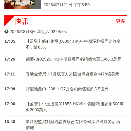
2026年7月21日 下午5:50
快訊
更多
2026年8月8日 星期六 02:05:04
17:35
【盈警】綠心集團(00094.HK)料中期淨虧損同比收窄
不少於85%
17:26
德適-B(02526.HK)中期歸母淨虧損擴大至5588.3萬元
17:11
香港金管局：7月底官方外匯儲備資產為4478億美元
17:08
寶龍地產(01238.HK)7月合約銷售額約5.5億元
17:00
【盈警】中慶股份(01855.HK)料中期除稅後虧損500萬
至2000萬元
16:46
浙江證監局對財通證券股份有限公司採取出具警示函
措施