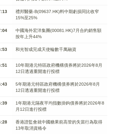
7:13
禮邦醫藥-B(09637.HK)料中期虧損同比收窄
15%至25%
7:04
中國海外宏洋集團(00081.HK)7月合約銷售額
按年上升44%
6:53
和光智成完成天使輪數千萬融資
6:51
10年期港元特區政府機構債券將於2026年8月
12日透過重開進行投標
6:43
5年期港元特區政府機構債券將於2026年8月
12日透過重開進行投標
6:39
1年期港元隔夜平均指數掛鉤債券將於2026年8
月12日進行投標
6:28
香港證監會就中國糖果前高管的失當行為取得
13年取消資格令