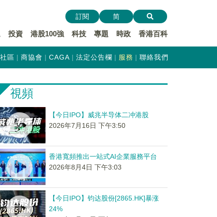
訂閱
简
遞
投資
港股100強
科技
專題
時政
香港百科
社區
商協會
CAGA
法定公告欄
服務
聯絡我們
視頻
【今日IPO】威兆半导体二冲港股
2026年7月16日 下午3:50
香港寬頻推出一站式AI企業服務平台
2026年8月4日 下午3:03
【今日IPO】钧达股份[2865.HK]暴涨
24%