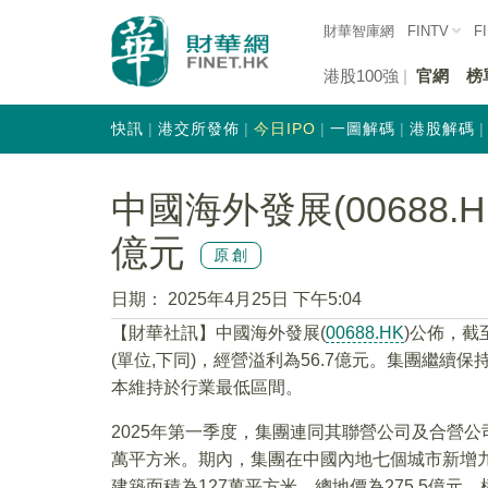
財華智庫網
FINTV
F
港股100強
官網
榜
快訊
港交所發佈
今日IPO
一圖解碼
港股解碼
中國海外發展(00688.
億元
原創
日期：
2025年4月25日 下午5:04
【財華社訊】中國海外發展(
00688.HK
)公佈，截
(單位,下同)，經營溢利為56.7億元。集團繼
本維持於行業最低區間。
2025年第一季度，集團連同其聯營公司及合營公司
萬平方米。期內，集團在中國內地七個城市新增九
建築面積為127萬平方米，總地價為275.5億元，