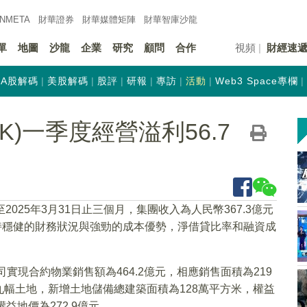
INMETA
財華證券
財華
媒體矩陣
財華
智庫沙龍
單
地圖
沙龍
企業
研究
顧問
合作
視頻
財經速
A股解碼
美股解碼
股評
研報
專訪
活動
Web3 Space專欄
HK)一季度經營溢利56.7
至2025年3月31日止三個月，集團收入為人民幣367.3億元
續保持穩健的財務狀況與強勁的成本優勢，淨借貸比率和融資成
實現合約物業銷售額為464.2億元，相應銷售面積為219
幅土地，新增土地儲備總建築面積為128萬平方米，權益
權益地價為272.9億元。