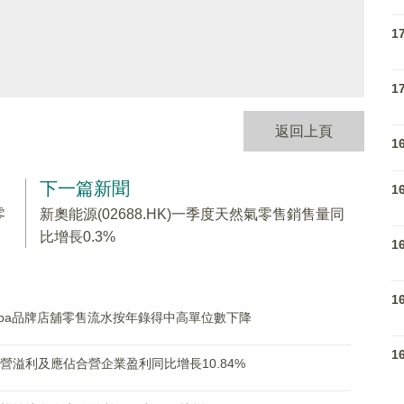
1
1
返回上頁
1
下一篇新聞
1
零
新奧能源(02688.HK)一季度天然氣零售銷售量同
比增長0.3%
1
1
Kappa品牌店舖零售流水按年錄得中高單位數下降
1
度經營溢利及應佔合營企業盈利同比增長10.84%