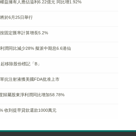
司權益擁有人應佔溢利6.22億元 同比增1.92%
訊將於6月25日舉行
售額按固定匯率計算增長5.2%
佔利潤同比減少28% 擬派中期息6.6港仙
月2日起移除股份標記「B」
普利單抗注射液獲美國FDA批准上市
一季度歸屬股東淨利潤同比增加58.78%
漲超30% 收到提早貸款還款1000萬元