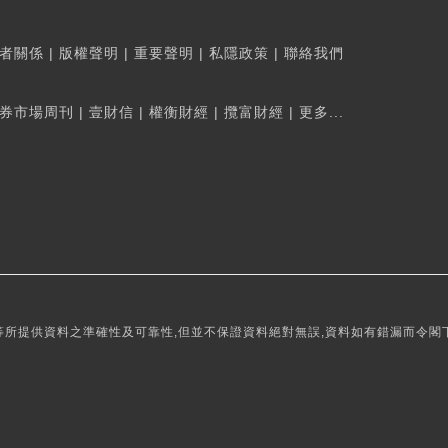
者關係
|
版權聲明
|
重要聲明
|
私隱政策
|
聯絡我們
券市場周刊
|
壹財信
|
權衡財經
|
攬富財經
|
更多...
所提供資料之準確性及可靠性,但並不保證資料絕對無誤,資料如有錯漏而令閣