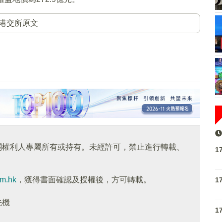
港交所原文
關權利人專屬所有或持有。未經許可，禁止進行轉載、
1
om.hk
，獲得書面確認及授權後，方可轉載。
1
先機
1