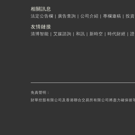
相關訊息
法定公告欄
|
廣告查詢
|
公司介紹
|
專欄邀稿
|
投資
友情鏈接
清博智能
|
艾媒諮詢
|
和訊
|
新時空
|
時代財經
|
證
免責聲明：
財華控股有限公司及香港聯合交易所有限公司將盡力確保彼等