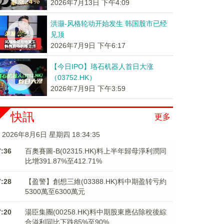
2026年7月13日 下午4:09
洪灏-风格轮动开始发生 韩国股市已经
见顶
2026年7月9日 下午6:17
【今日IPO】珞石机器人首日大涨
（03752.HK）
2026年7月9日 下午3:59
快訊
更多
2026年8月6日 星期四 18:34:35
7:36
百奧賽圖-B(02315.HK)料上半年歸母淨利潤同
比增391.87%至412.71%
7:28
【盈警】創想三維(03388.HK)料中期盈转亏約
5300萬至6300萬元
7:20
湯臣集團(00258.HK)料中期股東應佔除稅後綜
合溢利同比下跌85%至90%