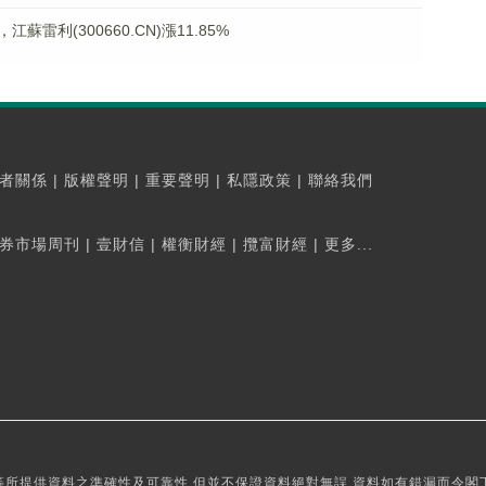
利(300660.CN)漲11.85%
者關係
|
版權聲明
|
重要聲明
|
私隱政策
|
聯絡我們
券市場周刊
|
壹財信
|
權衡財經
|
攬富財經
|
更多...
所提供資料之準確性及可靠性,但並不保證資料絕對無誤,資料如有錯漏而令閣