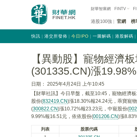
財華智庫網
FINTV
F
港股100強
官網
榜
快訊
港交所發佈
今日IPO
一圖解碼
港股解碼
【異動股】寵物經濟板
(301335.CN)漲19.98%
日期：
2025年4月24日 上午10:45
【財華社訊】今日早盤，截至10:45，寵物經濟
股份(
832419.CN
)漲18.30%報24.24元，乖寶寵物
(
300822.CN
)漲10.72%報23.23元，中寵股份(
00
9.99%報16.51元，依依股份(
001206.CN
)漲8.8
列表
股票代碼
1
301335.CN