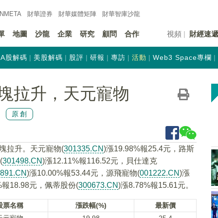
INMETA
財華證券
財華
媒體矩陣
財華
智庫沙龍
單
地圖
沙龍
企業
研究
顧問
合作
視頻
財經速
A股解碼
美股解碼
股評
研報
專訪
活動
Web3 Space專欄
塊拉升，天元寵物
原創
板塊拉升。天元寵物(
301335.CN
)漲19.98%報25.4元，路斯
(
301498.CN
)漲12.11%報116.52元，貝仕達克
2891.CN
)漲10.00%報53.44元，源飛寵物(
001222.CN
)漲
3%報18.98元，佩蒂股份(
300673.CN
)漲8.78%報15.61元。
股票名稱
漲跌幅(%)
最新價
天元寵物
19.98
25.4