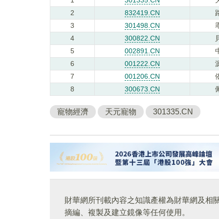
2
832419.CN
3
301498.CN
4
300822.CN
5
002891.CN
6
001222.CN
7
001206.CN
8
300673.CN
寵物經濟
天元寵物
301335.CN
財華網所刊載內容之知識產權為財華網及相
摘編、複製及建立鏡像等任何使用。