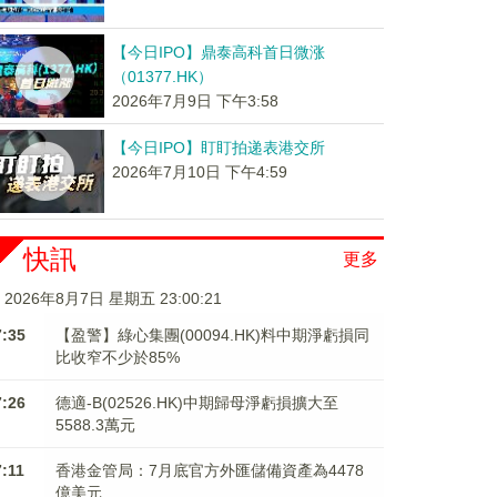
【今日IPO】鼎泰高科首日微涨
（01377.HK）
2026年7月9日 下午3:58
【今日IPO】盯盯拍递表港交所
2026年7月10日 下午4:59
快訊
更多
2026年8月7日 星期五 23:00:21
7:35
【盈警】綠心集團(00094.HK)料中期淨虧損同
比收窄不少於85%
7:26
德適-B(02526.HK)中期歸母淨虧損擴大至
5588.3萬元
7:11
香港金管局：7月底官方外匯儲備資產為4478
億美元