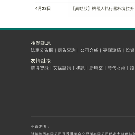
4月23日
【異動股】機器人執行器板塊拉升，江蘇雷
相關訊息
法定公告欄
|
廣告查詢
|
公司介紹
|
專欄邀稿
|
投資
友情鏈接
清博智能
|
艾媒諮詢
|
和訊
|
新時空
|
時代財經
|
證
免責聲明：
財華控股有限公司及香港聯合交易所有限公司將盡力確保彼等