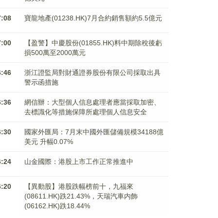
7:08
寶龍地產(01238.HK)7月合約銷售額約5.5億元
7:00
【盈警】中慶股份(01855.HK)料中期除稅後虧
損500萬至2000萬元
6:46
浙江證監局對財通證券股份有限公司採取出具
警示函措施
6:36
網信辦：大型個人信息處理者應當採取加密、
去標識化等措施保障所處理個人信息安全
6:30
國家外匯局：7月末中國外匯儲備規模34188億
美元 升幅0.07%
6:24
山金國際：港股上市工作正常推進中
6:20
【異動股】港股跌幅榜前十，九福來
(08611.HK)跌21.43%，天瑞汽車内飾
(06162.HK)跌18.44%