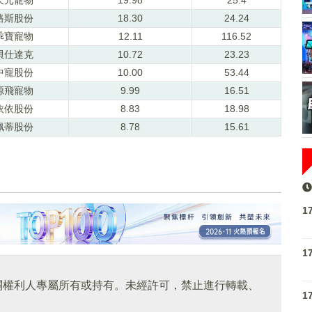
路斯股份
18.30
24.24
乖寶寵物
12.11
116.52
貝仕達克
10.72
23.23
中寵股份
10.00
53.44
源飛寵物
9.99
16.51
依依股份
8.83
18.98
佩蒂股份
8.78
15.61
1
1
關權利人專屬所有或持有。未經許可，禁止進行轉載、
1