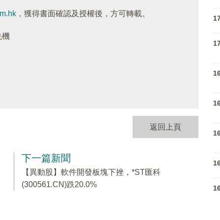
om.hk
，獲得書面確認及授權後，方可轉載。
1
先機
1
1
1
返回上頁
1
下一篇新聞
1
【異動股】軟件開發板塊下挫，*ST匯科
(300561.CN)跌20.0%
1