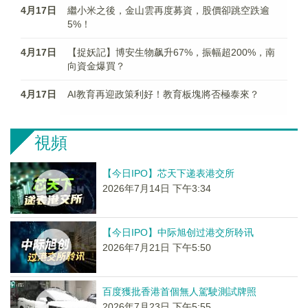
4月17日
繼小米之後，金山雲再度募資，股價卻跳空跌逾
5%！
4月17日
【捉妖記】博安生物飙升67%，振幅超200%，南
向資金爆買？
4月17日
AI教育再迎政策利好！教育板塊將否極泰來？
視頻
【今日IPO】芯天下递表港交所
2026年7月14日 下午3:34
【今日IPO】中际旭创过港交所聆讯
2026年7月21日 下午5:50
百度獲批香港首個無人駕駛測試牌照
2026年7月23日 下午5:55