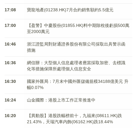
17:08
寶龍地產(01238.HK)7月合約銷售額約5.5億元
17:00
【盈警】中慶股份(01855.HK)料中期除稅後虧損500萬
至2000萬元
16:46
浙江證監局對財通證券股份有限公司採取出具警示函
措施
16:36
網信辦：大型個人信息處理者應當採取加密、去標識
化等措施保障所處理個人信息安全
16:30
國家外匯局：7月末中國外匯儲備規模34188億美元 升
幅0.07%
16:24
山金國際：港股上市工作正常推進中
16:20
【異動股】港股跌幅榜前十，九福來(08611.HK)跌
21.43%，天瑞汽車内飾(06162.HK)跌18.44%