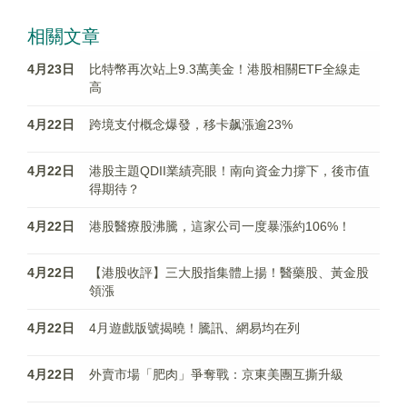
相關文章
4月23日
比特幣再次站上9.3萬美金！港股相關ETF全線走
高
4月22日
跨境支付概念爆發，移卡飙漲逾23%
4月22日
港股主題QDII業績亮眼！南向資金力撐下，後市值
得期待？
4月22日
港股醫療股沸騰，這家公司一度暴漲約106%！
4月22日
【港股收評】三大股指集體上揚！醫藥股、黃金股
領漲
4月22日
4月遊戲版號揭曉！騰訊、網易均在列
4月22日
外賣市場「肥肉」爭奪戰：京東美團互撕升級