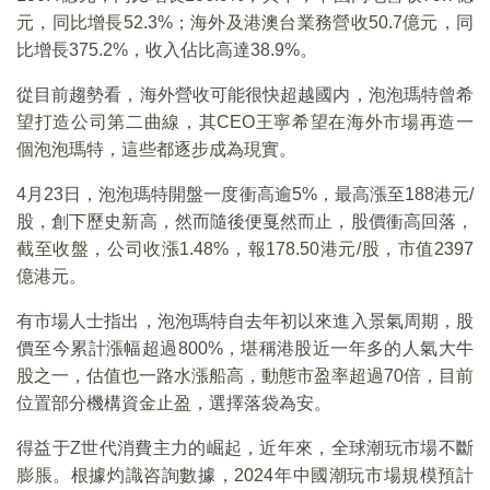
元，同比增長52.3%；海外及港澳台業務營收50.7億元，同
比增長375.2%，收入佔比高達38.9%。
從目前趨勢看，海外營收可能很快超越國内，泡泡瑪特曾希
望打造公司第二曲線，其CEO王寧希望在海外市場再造一
個泡泡瑪特，這些都逐步成為現實。
4月23日，泡泡瑪特開盤一度衝高逾5%，最高漲至188港元/
股，創下歷史新高，然而隨後便戛然而止，股價衝高回落，
截至收盤，公司收漲1.48%，報178.50港元/股，市值2397
億港元。
有市場人士指出，泡泡瑪特自去年初以來進入景氣周期，股
價至今累計漲幅超過800%，堪稱港股近一年多的人氣大牛
股之一，估值也一路水漲船高，動態市盈率超過70倍，目前
位置部分機構資金止盈，選擇落袋為安。
得益于Z世代消費主力的崛起，近年來，全球潮玩市場不斷
膨脹。根據灼識咨詢數據，2024年中國潮玩市場規模預計