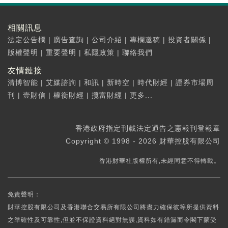
相關訊息
法定公告欄
|
廣告查詢
|
公司介紹
|
專欄邀稿
|
投資者關係
|
版權聲明
|
重要聲明
|
私隱政策
|
聯絡我們
友情鏈接
清博智能
|
艾媒諮詢
|
和訊
|
新時空
|
時代財經
|
證券市場周
刊
|
壹財信
|
權衡財經
|
攬富財經
|
更多...
香港政府指定刊載法定通告之憲報刊登報章
Copyright © 1998 - 2026 財華控股有限公司
香港財華社版權所有,未經同意不得轉載。
免責聲明：
財華控股有限公司及香港聯合交易所有限公司將盡力確保彼等所提供資料
之準確性及可靠性,但並不保證資料絕對無誤,資料如有錯漏而令閣下蒙受