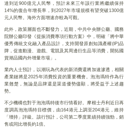
達到近900億元人民幣，預計未來三年該行業將繼續保持
14%的復合年增長率，到2027年市場規模有望突破1300億
元人民幣。海外方面增速亦較為可觀。
此外，政策層面也不斷發力，近期，中共中央辦公廳、國務
院辦公廳印發《提振消費專項行動方案》中，明確「將中華
優秀傳統文化融入產品設計，支持開發原創知識產權(IP)品
牌，促進動漫、遊戲、電競及其周邊衍生品等消費，開拓國
貨潮品國内外增量市場」。
業内人士預計，以潮玩為代表的新消費還將加速滲透，相關
產業鏈將是2025年消費投資的重要機會。泡泡瑪特作為行
業翹楚，無論是品牌還是渠道優勢儘顯，將受益于上述趨
勢。
不少機構也對于泡泡瑪特後市行情看好。摩根士丹利近日再
度調高泡泡瑪特目標價，由164港元上調至204港元，維持
「增持」評級。該行預計，公司第二季度業績持續強勁，銷
售或同比增長約1倍。