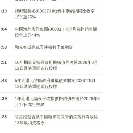
7:13
禮邦醫藥-B(09637.HK)料中期虧損同比收窄
15%至25%
7:04
中國海外宏洋集團(00081.HK)7月合約銷售額
按年上升44%
6:53
和光智成完成天使輪數千萬融資
6:51
10年期港元特區政府機構債券將於2026年8月
12日透過重開進行投標
6:43
5年期港元特區政府機構債券將於2026年8月
12日透過重開進行投標
6:39
1年期港元隔夜平均指數掛鉤債券將於2026年8
月12日進行投標
6:28
香港證監會就中國糖果前高管的失當行為取得
13年取消資格令