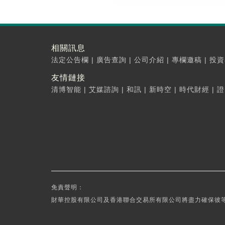
相關訊息
法定公告欄
|
廣告查詢
|
公司介紹
|
專欄邀稿
|
投資
友情鏈接
清博智能
|
艾媒諮詢
|
和訊
|
新時空
|
時代財經
|
證
免責聲明：
財華控股有限公司及香港聯合交易所有限公司將盡力確保彼等