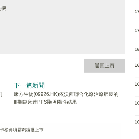
先機
1
1
1
1
返回上頁
1
下一篇新聞
劑
康方生物(09926.HK)依沃西聯合化療治療肺癌的
III期臨床達PFS顯著陽性結果
1
1
氟替卡松鼻噴霧劑獲批上市