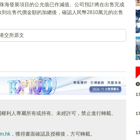
，且珠海發展項目的公允值已作減值。公司預計將在出售完成
到出售代價金額的加總後，確認人民幣2810萬元的出售
港交所原文
1
關權利人專屬所有或持有。未經許可，禁止進行轉載、
1
1
om.hk
，獲得書面確認及授權後，方可轉載。