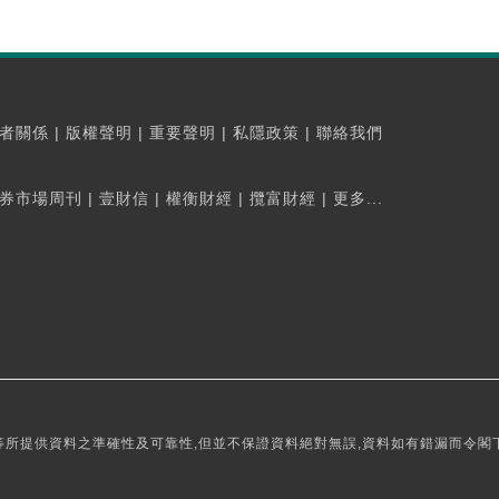
者關係
|
版權聲明
|
重要聲明
|
私隱政策
|
聯絡我們
券市場周刊
|
壹財信
|
權衡財經
|
攬富財經
|
更多...
所提供資料之準確性及可靠性,但並不保證資料絕對無誤,資料如有錯漏而令閣