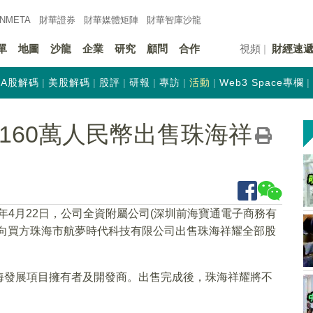
INMETA
財華證券
財華
媒體矩陣
財華
智庫沙龍
單
地圖
沙龍
企業
研究
顧問
合作
視頻
財經速
A股解碼
美股解碼
股評
研報
專訪
活動
Web3 Space專欄
)擬160萬人民幣出售珠海祥
25年4月22日，公司全資附屬公司(深圳前海寶通電子商務有
方向買方珠海市航夢時代科技有限公司出售珠海祥耀全部股
海發展項目擁有者及開發商。出售完成後，珠海祥耀將不