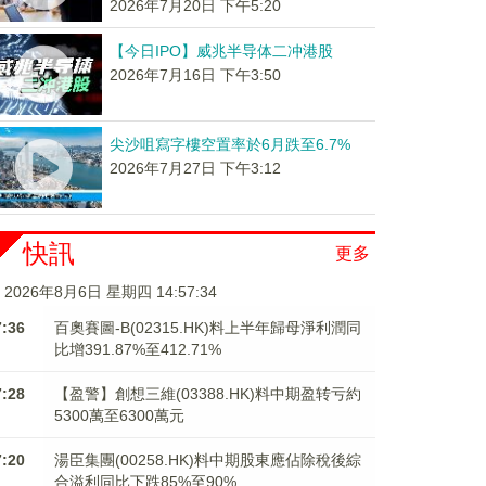
2026年7月20日 下午5:20
【今日IPO】威兆半导体二冲港股
2026年7月16日 下午3:50
尖沙咀寫字樓空置率於6月跌至6.7%
2026年7月27日 下午3:12
快訊
更多
2026年8月6日 星期四 14:57:34
7:36
百奧賽圖-B(02315.HK)料上半年歸母淨利潤同
比增391.87%至412.71%
7:28
【盈警】創想三維(03388.HK)料中期盈转亏約
5300萬至6300萬元
7:20
湯臣集團(00258.HK)料中期股東應佔除稅後綜
合溢利同比下跌85%至90%