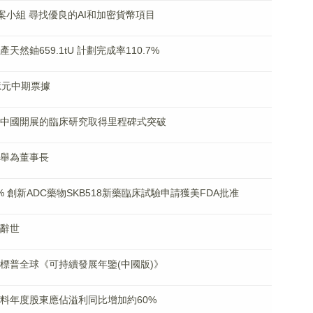
3專案小組 尋找優良的AI和加密貨幣項目
產天然鈾659.1tU 計劃完成率110.7%
0億元中期票據
PN02006在中國開展的臨床研究取得里程碑式突破
獲選舉為董事長
近6% 創新ADC藥物SKB518新藥臨床試驗申請獲美FDA批准
捷辭世
入選標普全球《可持續發展年鑒(中國版)》
K)料年度股東應佔溢利同比增加約60%