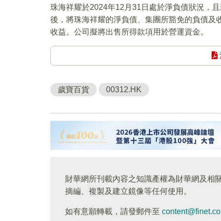
珠海祥耀於2024年12月31日處於淨負債狀況
後，將珠海祥耀的淨負債、集團所豁免的負債及收
收益。公司擬將出售所得款項用於營運資金。
歲寶百貨
00312.HK
財華網所刊載內容之知識產權為財華網及相
摘編、複製及建立鏡像等任何使用。
如有意願轉載，請發郵件至
content@finet.c