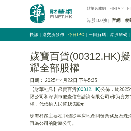
財華智庫網
FINTV
F
港股100強
官網
榜
快訊
港交所發佈
今日IPO
一圖解碼
港股解碼
歲寶百貨(00312.HK
耀全部股權
日期：
2025年4月22日 下午5:35
【財華社訊】歲寶百貨(
00312.HK
)公佈，於20
限公司和深圳市慶壹信息諮詢有限公司)作为賣
權，代價約人民幣160萬元。
珠海祥耀主要在中國從事房地產開發業務及為珠
再為公司的附屬公司。