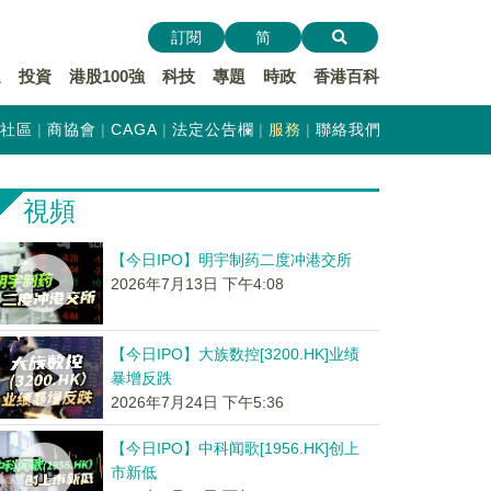
訂閱
简
遞
投資
港股100強
科技
專題
時政
香港百科
社區
商協會
CAGA
法定公告欄
服務
聯絡我們
視頻
【今日IPO】明宇制药二度冲港交所
2026年7月13日 下午4:08
【今日IPO】大族数控[3200.HK]业绩
暴增反跌
2026年7月24日 下午5:36
【今日IPO】中科闻歌[1956.HK]创上
市新低