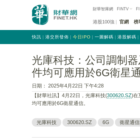
財華智庫網
FINTV
F
港股100強
官網
榜
快訊
港交所發佈
今日IPO
一圖解碼
港股解碼
光庫科技：公司調制器
件均可應用於6G衛星
日期：
2025年4月22日 下午4:28
【財華社訊】4月22日，光庫科技(
300620.SZ
)
均可應用於6G衛星通信。
光庫科技
300620.SZ
6G
衛星通信