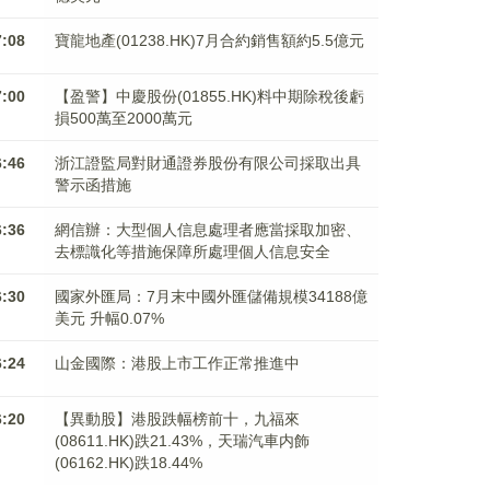
7:08
寶龍地產(01238.HK)7月合約銷售額約5.5億元
7:00
【盈警】中慶股份(01855.HK)料中期除稅後虧
損500萬至2000萬元
6:46
浙江證監局對財通證券股份有限公司採取出具
警示函措施
6:36
網信辦：大型個人信息處理者應當採取加密、
去標識化等措施保障所處理個人信息安全
6:30
國家外匯局：7月末中國外匯儲備規模34188億
美元 升幅0.07%
6:24
山金國際：港股上市工作正常推進中
6:20
【異動股】港股跌幅榜前十，九福來
(08611.HK)跌21.43%，天瑞汽車内飾
(06162.HK)跌18.44%