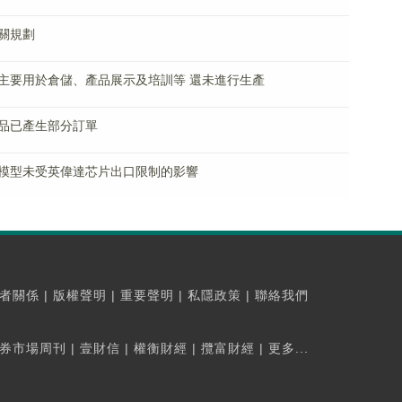
關規劃
主要用於倉儲、產品展示及培訓等 還未進行生產
品已產生部分訂單
模型未受英偉達芯片出口限制的影響
者關係
|
版權聲明
|
重要聲明
|
私隱政策
|
聯絡我們
券市場周刊
|
壹財信
|
權衡財經
|
攬富財經
|
更多...