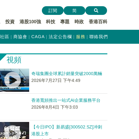
訂閱
简
遞
投資
港股100強
科技
專題
時政
香港百科
社區
商協會
CAGA
法定公告欄
服務
聯絡我們
視頻
奇瑞集團全球累計銷量突破2000萬輛
2026年7月27日 下午4:49
香港寬頻推出一站式AI企業服務平台
2026年8月4日 下午3:03
【今日IPO】新易盛[300502.SZ]冲刺
港股上市