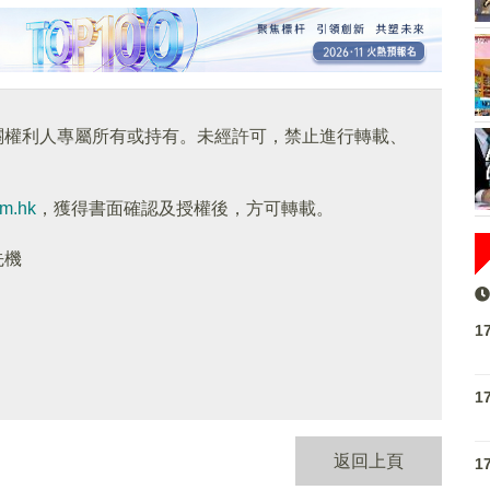
關權利人專屬所有或持有。未經許可，禁止進行轉載、
om.hk
，獲得書面確認及授權後，方可轉載。
先機
1
1
返回上頁
1