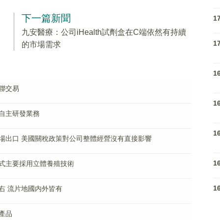
下一篇新聞
1
九安醫療：公司iHealth試劑盒在C端依然有持續
1
的市場需求
1
聯交易
1
自主研發業務
1
場出口 美國關稅政策對公司整體經營沒有直接影響
1
式主要採用立體養殖技術
1
右 流片地國内外皆有
產品