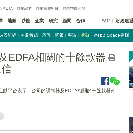
INMETA
財華證券
財華
媒體矩陣
財華
智庫沙龍
單
地圖
沙龍
企業
研究
顧問
合作
視頻
財經速
A股解碼
美股解碼
股評
研報
專訪
活動
Web3 Space專欄
及EDFA相關的十餘款器
通信
在互動平台表示，公司的調制器及EDFA相關的十餘款器件