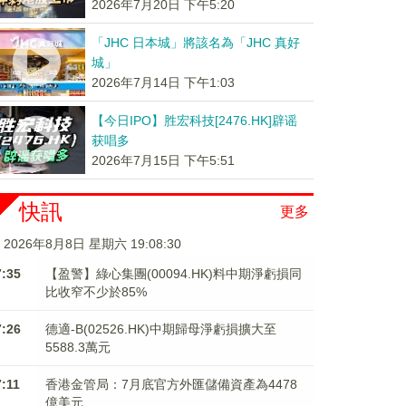
2026年7月20日 下午5:20
「JHC 日本城」將該名為「JHC 真好
城」
2026年7月14日 下午1:03
【今日IPO】胜宏科技[2476.HK]辟谣
获唱多
2026年7月15日 下午5:51
快訊
更多
2026年8月8日 星期六 19:08:30
7:35
【盈警】綠心集團(00094.HK)料中期淨虧損同
比收窄不少於85%
7:26
德適-B(02526.HK)中期歸母淨虧損擴大至
5588.3萬元
7:11
香港金管局：7月底官方外匯儲備資產為4478
億美元