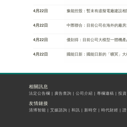
4月22日
豫能控股：暫未有虛擬電廠建設相
4月22日
中際聯合：目前公司在海外的廠房
4月22日
優刻得：目前公司大模型一體機產
4月22日
國能日新：國能日新的「曠冥」大
相關訊息
法定公告欄
|
廣告查詢
|
公司介紹
|
專欄邀稿
|
投資
友情鏈接
清博智能
|
艾媒諮詢
|
和訊
|
新時空
|
時代財經
|
證