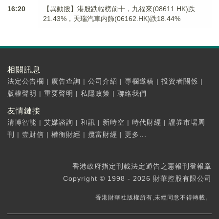
16:20
【異動股】港股跌幅榜前十，九福來(08611.HK)跌
21.43%，天瑞汽車内飾(06162.HK)跌18.44%
相關訊息
法定公告欄
|
廣告查詢
|
公司介紹
|
專欄邀稿
|
投資者關係
|
版權聲明
|
重要聲明
|
私隱政策
|
聯絡我們
友情鏈接
清博智能
|
艾媒諮詢
|
和訊
|
新時空
|
時代財經
|
證券市場周
刊
|
壹財信
|
權衡財經
|
攬富財經
|
更多...
香港政府指定刊載法定通告之憲報刊登報章
Copyright © 1998 - 2026 財華控股有限公司
香港財華社版權所有,未經同意不得轉載。