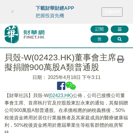
財華智庫網
FINTV
FINMETA
財華證券
媒體矩陣
下載財華財經APP
×
下載APP
智庫沙龍
聯絡我們
把握投資先機
訂閱
简
貝殼-W(02423.HK)董事會主席
擬捐贈900萬股A類普通股
日期：
2025年4月18日 下午3:11
【財華社訊】貝殼-W(
02423.HK
)公佈，公司已接獲公司董
事會主席、首席執行官及控股股東彭永東的通知，其擬捐贈
公司900萬股A類普通股。在承擔相應的納稅義務後，50%
稅後資金將用於居住行業服務者及其家庭成員的醫療健康福
利，50%稅後資金將用於應屆畢業生等租客群體的租房幫
扶。