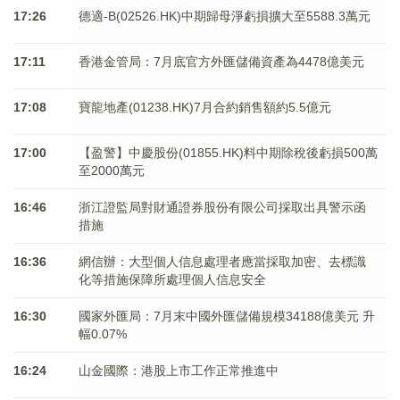
17:26
德適-B(02526.HK)中期歸母淨虧損擴大至5588.3萬元
17:11
香港金管局：7月底官方外匯儲備資產為4478億美元
17:08
寶龍地產(01238.HK)7月合約銷售額約5.5億元
17:00
【盈警】中慶股份(01855.HK)料中期除稅後虧損500萬
至2000萬元
16:46
浙江證監局對財通證券股份有限公司採取出具警示函
措施
16:36
網信辦：大型個人信息處理者應當採取加密、去標識
化等措施保障所處理個人信息安全
16:30
國家外匯局：7月末中國外匯儲備規模34188億美元 升
幅0.07%
16:24
山金國際：港股上市工作正常推進中