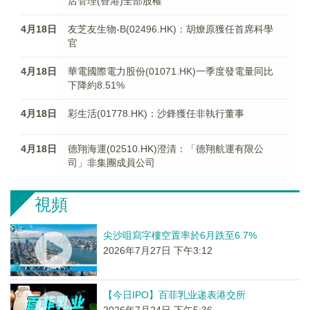
店管理(香港)全部股權
4月18日
友芝友生物-B(02496.HK)：胡燎原獲任首席科學
官
4月18日
華電國際電力股份(01071.HK)一季度發電量同比
下降約8.51%
4月18日
彩生活(01778.HK)：沙鋒獲任非執行董事
4月18日
德翔海運(02510.HK)澄清：「德翔航運有限公
司」非集團成員公司
視頻
尖沙咀寫字樓空置率於6月跌至6.7%
2026年7月27日 下午3:12
【今日IPO】百菲乳业递表港交所