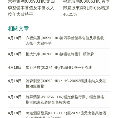
六福集團(00590.HK)第四
福耀玻璃(03606.HK)首季
季整體零售值及零售收入
歸屬股東淨利潤同比增加
按年大致持平
46.25%
相關文章
4月18日
六福集團(00590.HK)第四季整體零售值及零售收
入按年大致持平
4月18日
恒大汽車(00708.HK)接獲復牌指引 續停牌
4月18日
知行科技(01274.HK)申請H股股份全流通
4月18日
翰森製藥(03692.HK)：HS-20093獲批准納入突破
性治療藥物
4月18日
維昇藥業-B(02561.HK)穩定價格行動、穩定價格
期間結束及超額配售權失效
4月18日
萬達酒店發展(00169.HK)擬24.97億元出售萬達酒