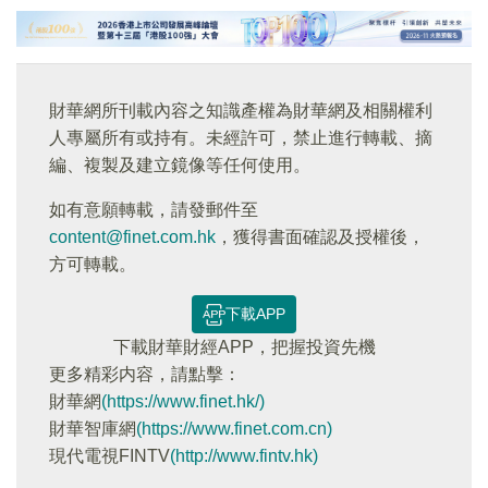
財華網所刊載內容之知識產權為財華網及相關權利
人專屬所有或持有。未經許可，禁止進行轉載、摘
編、複製及建立鏡像等任何使用。
如有意願轉載，請發郵件至
content@finet.com.hk
，獲得書面確認及授權後，
方可轉載。
下載APP
下載財華財經APP，把握投資先機
更多精彩内容，請點擊：
財華網
(https://www.finet.hk/)
財華智庫網
(https://www.finet.com.cn)
現代電視FINTV
(http://www.fintv.hk)