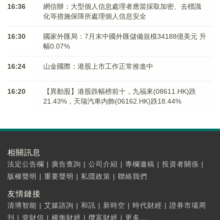
16:36
網信辦：大型個人信息處理者應當採取加密、去標識
化等措施保障所處理個人信息安全
16:30
國家外匯局：7月末中國外匯儲備規模34188億美元 升
幅0.07%
16:24
山金國際：港股上市工作正常推進中
16:20
【異動股】港股跌幅榜前十，九福來(08611.HK)跌
21.43%，天瑞汽車内飾(06162.HK)跌18.44%
相關訊息
法定公告欄
|
廣告查詢
|
公司介紹
|
專欄邀稿
|
投資者關係
|
版權聲明
|
重要聲明
|
私隱政策
|
聯絡我們
友情鏈接
清博智能
|
艾媒諮詢
|
和訊
|
新時空
|
時代財經
|
證券市場周
刊
|
壹財信
|
權衡財經
|
攬富財經
|
更多...