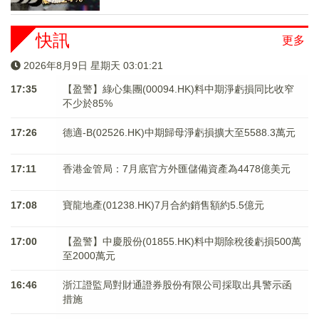
快訊
更多
2026年8月9日 星期天 03:01:21
17:35
【盈警】綠心集團(00094.HK)料中期淨虧損同比收窄
不少於85%
17:26
德適-B(02526.HK)中期歸母淨虧損擴大至5588.3萬元
17:11
香港金管局：7月底官方外匯儲備資產為4478億美元
17:08
寶龍地產(01238.HK)7月合約銷售額約5.5億元
17:00
【盈警】中慶股份(01855.HK)料中期除稅後虧損500萬
至2000萬元
16:46
浙江證監局對財通證券股份有限公司採取出具警示函
措施