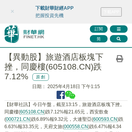
財華智庫網
FINTV
FINMETA
財華證券
媒體矩陣
下載財華財經APP
×
下載APP
智庫沙龍
聯絡我們
把握投資先機
訂閱
简
【異動股】旅遊酒店板塊下
挫，同慶樓(605108.CN)跌
7.12%
原創
日期：
2025年4月18日 下午1:15
【財華社訊】今日午盤，截至13:15，旅遊酒店板塊下挫。
同慶樓(
605108.CN
)跌7.12%報21.65元，西安飲食
(
000721.CN
)跌6.89%報9.32元，大連聖亞(
600593.CN
)跌
6.63%報33.35元，天府文旅(
000558.CN
)跌6.47%報4.34