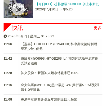
【今日IPO】芯碁微装[9630.HK]创上市新低
2026年7月20日 下午5:20
快訊
更多
2026年8月7日 星期五 04:25:24
11:56
【盈喜】CGII HLDGS(01940.HK)料中期稅後純利增
至不少於1億元
11:42
億騰嘉和(06998.HK)GB268 Ib/II期臨床試驗完成首例
受試者給藥
11:28
神火股份：新疆神火鋁水轉化率已100%
11:15
金力集團(03919.HK)盤中漲超54% 擬折讓5.1%配股淨
籌410萬港元
11:08
香港中華總商會倡五年規劃設四大願景