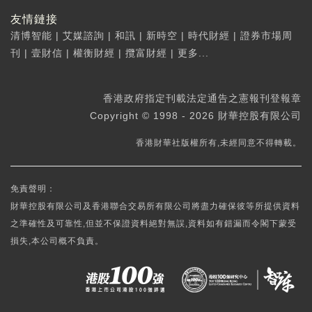
友情鏈接
清博智能
|
艾媒諮詢
|
和訊
|
新時空
|
時代財經
|
證券市場周
刊
|
壹財信
|
權衡財經
|
攬富財經
|
更多...
香港政府指定刊載法定通告之憲報刊登報章
Copyright © 1998 - 2026 財華控股有限公司
香港財華社版權所有,未經同意不得轉載。
免責聲明：
財華控股有限公司及香港聯合交易所有限公司將盡力確保彼等所提供資料
之準確性及可靠性,但並不保證資料絕對無誤,資料如有錯漏而令閣下蒙受
損失,本公司概不負責。