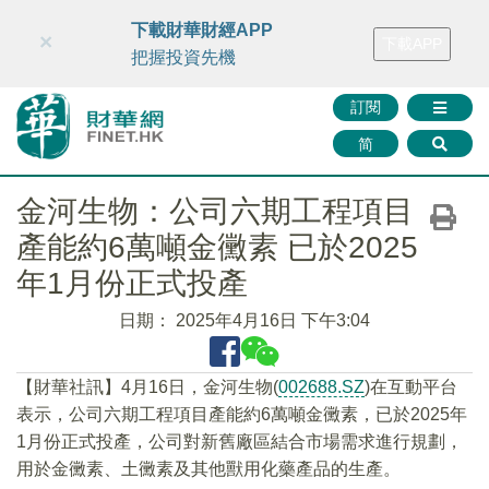
財華智庫網
FINTV
FINMETA
財華證券
媒體矩陣
下載財華財經APP
×
下載APP
智庫沙龍
聯絡我們
把握投資先機
訂閱
简
金河生物：公司六期工程項目
產能約6萬噸金黴素 已於2025
年1月份正式投產
日期：
2025年4月16日 下午3:04
【財華社訊】4月16日，金河生物(
002688.SZ
)在互動平台
表示，公司六期工程項目產能約6萬噸金黴素，已於2025年
1月份正式投產，公司對新舊廠區結合市場需求進行規劃，
用於金黴素、土黴素及其他獸用化藥產品的生產。