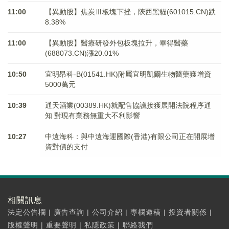
11:00
【異動股】焦炭Ⅲ板塊下挫，陝西黑貓(601015.CN)跌
8.38%
11:00
【異動股】醫療研發外包板塊拉升，畢得醫藥
(688073.CN)漲20.01%
10:50
宜明昂科-B(01541.HK)附屬宜明凱爾生物醫藥獲增資
5000萬元
10:39
通天酒業(00389.HK)就配售協議接獲展開法院程序通
知 對現有業務無重大不利影響
10:27
中遠海科：與中遠海運國際(香港)有限公司正在開展增
資對價的支付
相關訊息
法定公告欄
|
廣告查詢
|
公司介紹
|
專欄邀稿
|
投資者關係
|
版權聲明
|
重要聲明
|
私隱政策
|
聯絡我們