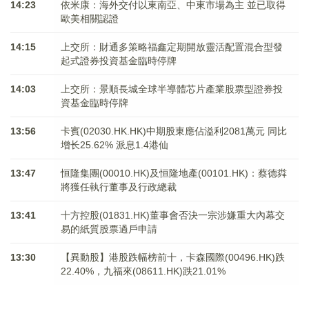
14:23
依米康：海外交付以東南亞、中東市場為主 並已取得
歐美相關認證
14:15
上交所：財通多策略福鑫定期開放靈活配置混合型發
起式證券投資基金臨時停牌
14:03
上交所：景順長城全球半導體芯片產業股票型證券投
資基金臨時停牌
13:56
卡賓(02030.HK.HK)中期股東應佔溢利2081萬元 同比
增长25.62% 派息1.4港仙
13:47
恒隆集團(00010.HK)及恒隆地產(00101.HK)：蔡德粦
將獲任執行董事及行政總裁
13:41
十方控股(01831.HK)董事會否決一宗涉嫌重大內幕交
易的紙質股票過戶申請
13:30
【異動股】港股跌幅榜前十，卡森國際(00496.HK)跌
22.40%，九福來(08611.HK)跌21.01%