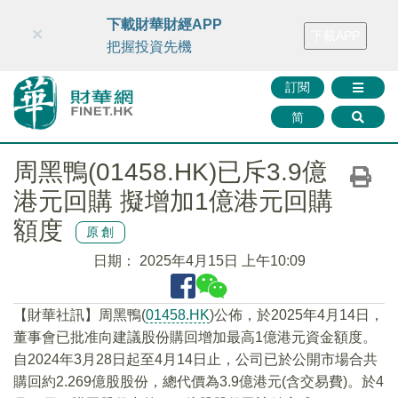
財華智庫網
FINTV
FINMETA
財華證券
媒體矩陣
下載財華財經APP
×
下載APP
智庫沙龍
聯絡我們
把握投資先機
訂閱
简
周黑鴨(01458.HK)已斥3.9億
港元回購 擬增加1億港元回購
額度
原創
日期：
2025年4月15日 上午10:09
【財華社訊】周黑鴨(
01458.HK
)公佈，於2025年4月14日，
董事會已批准向建議股份購回增加最高1億港元資金額度。
自2024年3月28日起至4月14日止，公司已於公開市場合共
購回約2.269億股股份，總代價為3.9億港元(含交易費)。於4