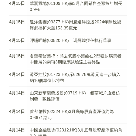
4月15日
華潤置地(01109.HK)前3月合同銷售金額按年增長
0.9%
4月15日
遠洋集團(03377.HK)附屬遠洋控股2024年除稅後
淨虧損扩大至153.35億元
4月15日
呷哺呷哺(00520.HK)：馮煇煌獲任執行董事
4月15日
君聖泰醫藥-B：熊去氧膽小檗鹼在2型糖尿病患者
中開展的兩項3期臨床試驗達主要終點
4月14日
港亞控股(01723.HK)斥626.78萬港元進一步購入
約10個單位比特幣
4月14日
山東新華製藥股份(00719.HK)：氨茶堿片通過仿
制藥一致性評價
4月14日
首都創投(02324.HK)3月底每股資產淨值約為
0.6671港元
4月14日
中國金融租賃(02312.HK)3月底每股資產淨值約為