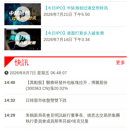
【今日IPO】中际旭创过港交所聆讯
2026年7月21日 下午5:50
【今日IPO】港股打新步入破发潮
2026年7月14日 下午3:34
快訊
更多
2026年8月7日 星期五 06:48:07
14:40
【異動股】醫療研發外包板塊拉升，博騰股份
(300363.CN)漲20.02%
14:32
日韓股市收盤雙雙下跌
14:29
朱鶴新局長會見明訊銀行董事長、德意志交易所集團
執行委員會成員斯蒂芬妮•埃克兒曼