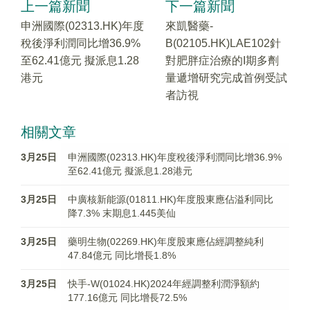
上一篇新聞
下一篇新聞
申洲國際(02313.HK)年度
來凱醫藥-
稅後淨利潤同比增36.9%
B(02105.HK)LAE102針
至62.41億元 擬派息1.28
對肥胖症治療的I期多劑
港元
量遞增研究完成首例受試
者訪視
相關文章
3月25日
申洲國際(02313.HK)年度稅後淨利潤同比增36.9%
至62.41億元 擬派息1.28港元
3月25日
中廣核新能源(01811.HK)年度股東應佔溢利同比
降7.3% 末期息1.445美仙
3月25日
藥明生物(02269.HK)年度股東應佔經調整純利
47.84億元 同比增長1.8%
3月25日
快手-W(01024.HK)2024年經調整利潤淨額約
177.16億元 同比增長72.5%