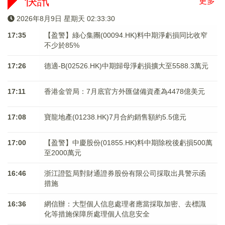
快訊
更多
2026年8月9日 星期天 02:33:30
17:35
【盈警】綠心集團(00094.HK)料中期淨虧損同比收窄
不少於85%
17:26
德適-B(02526.HK)中期歸母淨虧損擴大至5588.3萬元
17:11
香港金管局：7月底官方外匯儲備資產為4478億美元
17:08
寶龍地產(01238.HK)7月合約銷售額約5.5億元
17:00
【盈警】中慶股份(01855.HK)料中期除稅後虧損500萬
至2000萬元
16:46
浙江證監局對財通證券股份有限公司採取出具警示函
措施
16:36
網信辦：大型個人信息處理者應當採取加密、去標識
化等措施保障所處理個人信息安全