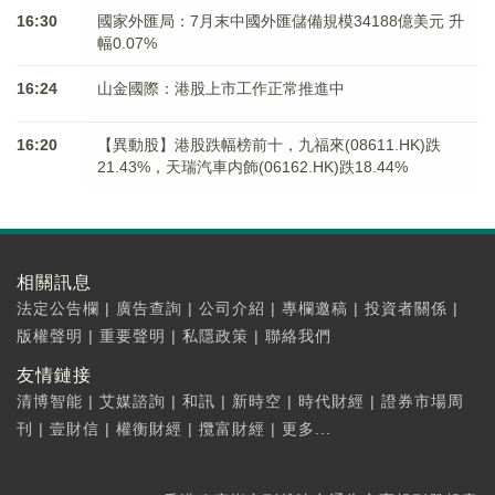
16:30
國家外匯局：7月末中國外匯儲備規模34188億美元 升
幅0.07%
16:24
山金國際：港股上市工作正常推進中
16:20
【異動股】港股跌幅榜前十，九福來(08611.HK)跌
21.43%，天瑞汽車内飾(06162.HK)跌18.44%
相關訊息
法定公告欄
|
廣告查詢
|
公司介紹
|
專欄邀稿
|
投資者關係
|
版權聲明
|
重要聲明
|
私隱政策
|
聯絡我們
友情鏈接
清博智能
|
艾媒諮詢
|
和訊
|
新時空
|
時代財經
|
證券市場周
刊
|
壹財信
|
權衡財經
|
攬富財經
|
更多...