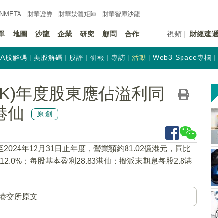
INMETA
財華證券
財華
媒體矩陣
財華
智庫沙龍
單
地圖
沙龍
企業
研究
顧問
合作
視頻
財經速
A股解碼
美股解碼
股評
研報
專訪
活動
Web3 Space專欄
.HK)年度股東應佔溢利同
港仙
原創
至2024年12月31日止年度，營業額約81.02億港元，同比
2.0%；每股基本盈利28.83港仙；擬派末期息每股2.8港
港交所原文