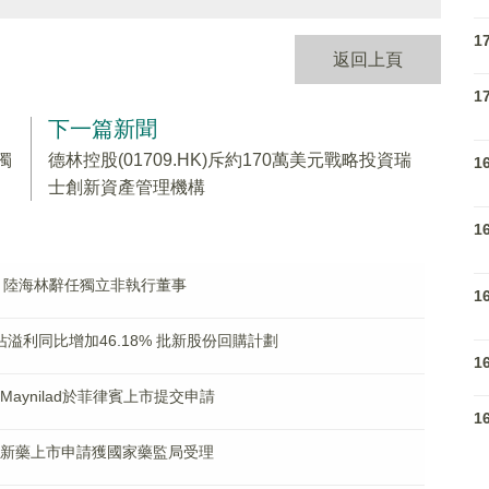
1
返回上頁
1
下一篇新聞
任獨
德林控股(01709.HK)斥約170萬美元戰略投資瑞
1
士創新資產管理機構
1
.HK)：陸海林辭任獨立非執行董事
1
佔溢利同比增加46.18% 批新股份回購計劃
1
拆Maynilad於菲律賓上市提交申請
1
沙韋片新藥上市申請獲國家藥監局受理