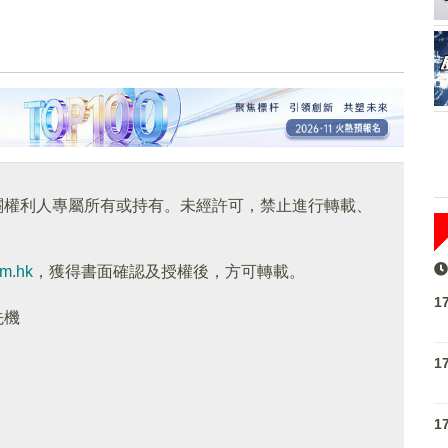
關權利人專屬所有或持有。未經許可，禁止進行轉載、
om.hk
，獲得書面確認及授權後，方可轉載。
1
先機
1
1