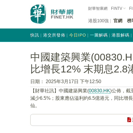
財華智庫網
FINTV
F
港股100強
官網
榜
快訊
港交所發佈
今日IPO
一圖解碼
港股解碼
中國建築興業(00830
比增長12% 末期息2.8
日期：
2025年3月17日 下午12:50
【財華社訊】中國建築興業(
00830.HK
)公佈，截
減少6.5%；股東應佔溢利約6.5億港元，同比增長1
仙。