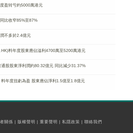
年度盈转亏約5000萬港元
損同比收窄85%至87%
利潤不多於2.4億元
.HK)料年度股東應佔溢利4700萬至5200萬港元
屬普通股股東淨利潤約80.32億元 同比減少31.37%
3% 料年度扭虧為盈 股東應佔淨利1.5億至1.8億元
者關係
|
版權聲明
|
重要聲明
|
私隱政策
|
聯絡我們