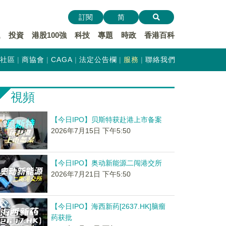
訂閱
简
遞
投資
港股100強
科技
專題
時政
香港百科
社區
商協會
CAGA
法定公告欄
服務
聯絡我們
視頻
【今日IPO】贝斯特获赴港上市备案
2026年7月15日 下午5:50
【今日IPO】奥动新能源二闯港交所
2026年7月21日 下午5:50
【今日IPO】海西新药[2637.HK]脑瘤
药获批