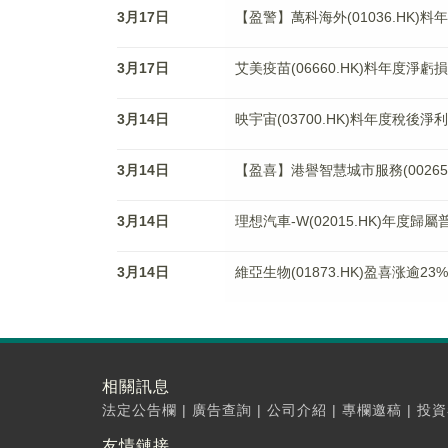
3月17日
【盈警】萬科海外(01036.HK)料
3月17日
艾美疫苗(06660.HK)料年度淨虧
3月14日
映宇宙(03700.HK)料年度稅後淨
3月14日
【盈喜】港譽智慧城市服務(00265
3月14日
理想汽車-W(02015.HK)年度歸
3月14日
維亞生物(01873.HK)盈喜涨逾2
相關訊息
法定公告欄
|
廣告查詢
|
公司介紹
|
專欄邀稿
|
投資
友情鏈接