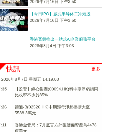
2026年7月16日 下午3:50
【今日IPO】威兆半导体二冲港股
2026年7月16日 下午3:50
香港寬頻推出一站式AI企業服務平台
2026年8月4日 下午3:03
快訊
更多
2026年8月7日 星期五 14:19:03
7:35
【盈警】綠心集團(00094.HK)料中期淨虧損同
比收窄不少於85%
7:26
德適-B(02526.HK)中期歸母淨虧損擴大至
5588.3萬元
7:11
香港金管局：7月底官方外匯儲備資產為4478
億美元