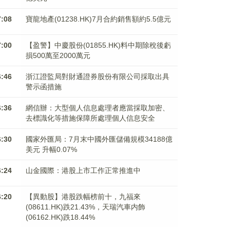
7:08
寶龍地產(01238.HK)7月合約銷售額約5.5億元
7:00
【盈警】中慶股份(01855.HK)料中期除稅後虧
損500萬至2000萬元
6:46
浙江證監局對財通證券股份有限公司採取出具
警示函措施
6:36
網信辦：大型個人信息處理者應當採取加密、
去標識化等措施保障所處理個人信息安全
6:30
國家外匯局：7月末中國外匯儲備規模34188億
美元 升幅0.07%
6:24
山金國際：港股上市工作正常推進中
6:20
【異動股】港股跌幅榜前十，九福來
(08611.HK)跌21.43%，天瑞汽車内飾
(06162.HK)跌18.44%