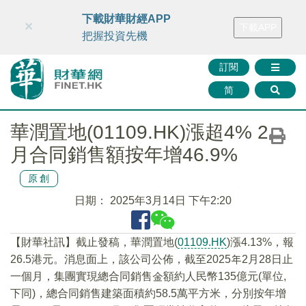
財華智庫網
FINTV
FINMETA
財華證券
媒體矩陣
下載財華財經APP
×
下載APP
智庫沙龍
聯絡我們
把握投資先機
訂閱
简
華潤置地(01109.HK)漲超4% 2
月合同銷售額按年增46.9%
原創
日期：
2025年3月14日 下午2:20
【財華社訊】截止發稿，華潤置地(
01109.HK
)漲4.13%，報
26.5港元。消息面上，該公司公佈，截至2025年2月28日止
一個月，集團實現總合同銷售金額約人民幣135億元(單位,
下同)，總合同銷售建築面積約58.5萬平方米，分別按年增