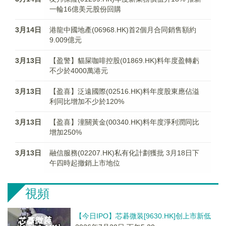
一輪16億美元股份回購
3月14日
港龍中國地產(06968.HK)首2個月合同銷售額約
9.009億元
3月13日
【盈警】貓屎咖啡控股(01869.HK)料年度盈轉虧
不少於4000萬港元
3月13日
【盈喜】泛遠國際(02516.HK)料年度股東應佔溢
利同比增加不少於120%
3月13日
【盈喜】潼關黃金(00340.HK)料年度淨利潤同比
增加250%
3月13日
融信服務(02207.HK)私有化計劃獲批 3月18日下
午四時起撤銷上市地位
視頻
【今日IPO】芯碁微装[9630.HK]创上市新低