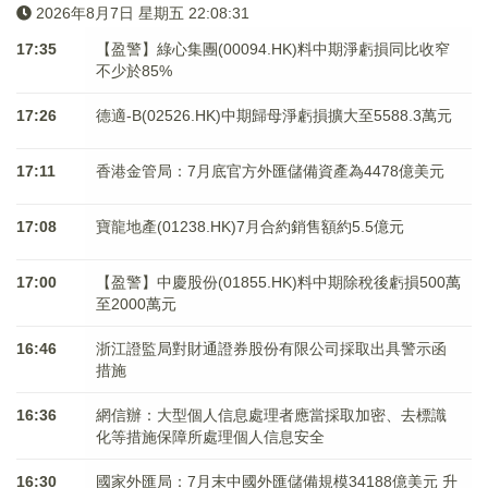
2026年8月7日 星期五 22:08:31
17:35
【盈警】綠心集團(00094.HK)料中期淨虧損同比收窄
不少於85%
17:26
德適-B(02526.HK)中期歸母淨虧損擴大至5588.3萬元
17:11
香港金管局：7月底官方外匯儲備資產為4478億美元
17:08
寶龍地產(01238.HK)7月合約銷售額約5.5億元
17:00
【盈警】中慶股份(01855.HK)料中期除稅後虧損500萬
至2000萬元
16:46
浙江證監局對財通證券股份有限公司採取出具警示函
措施
16:36
網信辦：大型個人信息處理者應當採取加密、去標識
化等措施保障所處理個人信息安全
16:30
國家外匯局：7月末中國外匯儲備規模34188億美元 升