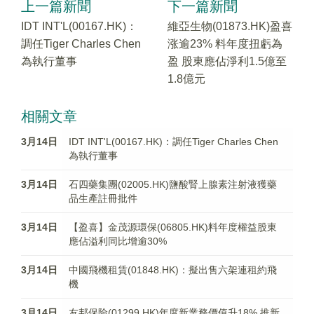
上一篇新聞
下一篇新聞
IDT INT'L(00167.HK)：
維亞生物(01873.HK)盈喜
調任Tiger Charles Chen
涨逾23% 料年度扭虧為
為執行董事
盈 股東應佔淨利1.5億至
1.8億元
相關文章
3月14日
IDT INT'L(00167.HK)：調任Tiger Charles Chen
為執行董事
3月14日
石四藥集團(02005.HK)鹽酸腎上腺素注射液獲藥
品生產註冊批件
3月14日
【盈喜】金茂源環保(06805.HK)料年度權益股東
應佔溢利同比增逾30%
3月14日
中國飛機租賃(01848.HK)：擬出售六架連租約飛
機
3月14日
友邦保险(01299.HK)年度新業務價值升18% 推新