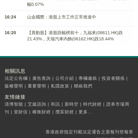
幅0.07%
16:24
山金國際：港股上市工作正常推進中
16:20
【異動股】港股跌幅榜前十，九福來(08611.HK)跌
21.43%，天瑞汽車内飾(06162.HK)跌18.44%
相關訊息
法定公告欄
|
廣告查詢
|
公司介紹
|
專欄邀稿
|
投資者關係
|
版權聲明
|
重要聲明
|
私隱政策
|
聯絡我們
友情鏈接
清博智能
|
艾媒諮詢
|
和訊
|
新時空
|
時代財經
|
證券市場周
刊
|
壹財信
|
權衡財經
|
攬富財經
|
更多...
香港政府指定刊載法定通告之憲報刊登報章