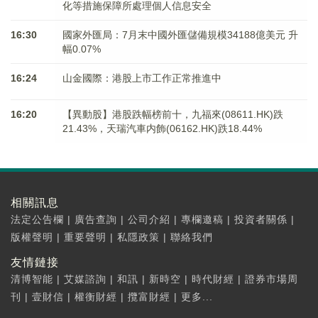
化等措施保障所處理個人信息安全
16:30
國家外匯局：7月末中國外匯儲備規模34188億美元 升
幅0.07%
16:24
山金國際：港股上市工作正常推進中
16:20
【異動股】港股跌幅榜前十，九福來(08611.HK)跌
21.43%，天瑞汽車内飾(06162.HK)跌18.44%
相關訊息
法定公告欄
|
廣告查詢
|
公司介紹
|
專欄邀稿
|
投資者關係
|
版權聲明
|
重要聲明
|
私隱政策
|
聯絡我們
友情鏈接
清博智能
|
艾媒諮詢
|
和訊
|
新時空
|
時代財經
|
證券市場周
刊
|
壹財信
|
權衡財經
|
攬富財經
|
更多...