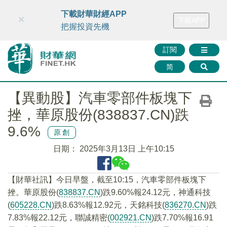
財華智庫網
FINTV
FINMETA
財華證券
媒體矩陣
下載財華財經APP
×
下載APP
智庫沙龍
聯絡我們
把握投資先機
訂閱
简
【異動股】汽車零部件板塊下
挫，華原股份(838837.CN)跌
9.6%
原創
日期：
2025年3月13日 上午10:15
【財華社訊】今日早盤，截至10:15，汽車零部件板塊下
挫。華原股份(
838837.CN
)跌9.60%報24.12元，神通科技
(
605228.CN
)跌8.63%報12.92元，天銘科技(
836270.CN
)跌
7.83%報22.12元，聯誠精密(
002921.CN
)跌7.70%報16.91