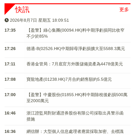
快訊
更多
2026年8月7日 星期五 18:09:51
17:35
【盈警】綠心集團(00094.HK)料中期淨虧損同比收窄
不少於85%
17:26
德適-B(02526.HK)中期歸母淨虧損擴大至5588.3萬元
17:11
香港金管局：7月底官方外匯儲備資產為4478億美元
17:08
寶龍地產(01238.HK)7月合約銷售額約5.5億元
17:00
【盈警】中慶股份(01855.HK)料中期除稅後虧損500萬
至2000萬元
16:46
浙江證監局對財通證券股份有限公司採取出具警示函
措施
16:36
網信辦：大型個人信息處理者應當採取加密、去標識