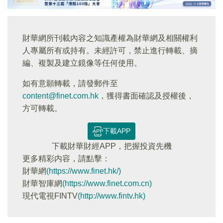
財華網所刊載內容之知識產權為財華網及相關權利
人專屬所有或持有。未經許可，禁止進行轉載、摘
編、複製及建立鏡像等任何使用。
如有意願轉載，請發郵件至
content@finet.com.hk
，獲得書面確認及授權後，
方可轉載。
下載APP
下載財華財經APP，把握投資先機
更多精彩内容，請點擊：
財華網
(https://www.finet.hk/)
財華智庫網
(https://www.finet.com.cn)
現代電視FINTV
(http://www.fintv.hk)