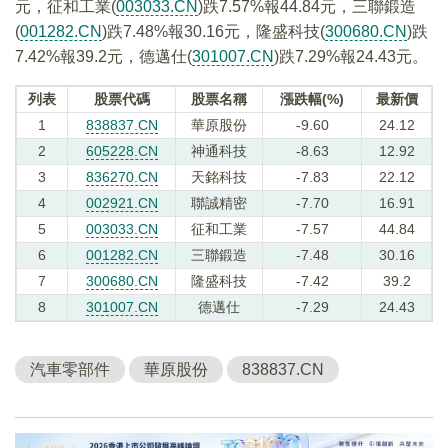
元，征和工業(
003033.CN
)跌7.57%報44.84元，三聯鍛造
(
001282.CN
)跌7.48%報30.16元，隆盛科技(
300680.CN
)跌
7.42%報39.2元，德邁仕(
301007.CN
)跌7.29%報24.43元。
列表
股票代碼
股票名稱
漲跌幅(%)
最新價
1
838837.CN
華原股份
-9.60
24.12
2
605228.CN
神通科技
-8.63
12.92
3
836270.CN
天銘科技
-7.83
22.12
4
002921.CN
聯誠精密
-7.70
16.91
5
003033.CN
征和工業
-7.57
44.84
6
001282.CN
三聯鍛造
-7.48
30.16
7
300680.CN
隆盛科技
-7.42
39.2
8
301007.CN
德邁仕
-7.29
24.43
汽車零部件
華原股份
838837.CN