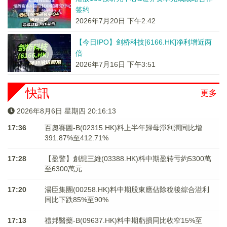
签约
2026年7月20日 下午2:42
【今日IPO】剑桥科技[6166.HK]净利增近两
倍
2026年7月16日 下午3:51
快訊
更多
2026年8月6日 星期四 20:16:13
17:36
百奧賽圖-B(02315.HK)料上半年歸母淨利潤同比增
391.87%至412.71%
17:28
【盈警】創想三維(03388.HK)料中期盈转亏約5300萬
至6300萬元
17:20
湯臣集團(00258.HK)料中期股東應佔除稅後綜合溢利
同比下跌85%至90%
17:13
禮邦醫藥-B(09637.HK)料中期虧損同比收窄15%至