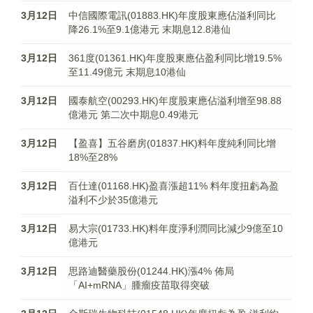
3月12日
中信國際電訊(01883.HK)年度股東應佔溢利同比
降26.1%至9.1億港元 末期息12.8港仙
3月12日
361度(01361.HK)年度股東應佔盈利同比增19.5%
至11.49億元 末期息10港仙
3月12日
國泰航空(00293.HK)年度股東應佔溢利增至98.88
億港元 第二次中期息0.49港元
3月12日
【盈喜】五谷磨房(01837.HK)料年度純利同比增
18%至28%
3月12日
百仕達(01168.HK)盈喜漲超11% 料年度扭虧為盈
溢利不少於35億港元
3月12日
易大宗(01733.HK)料年度淨利潤同比減少9億至10
億港元
3月12日
思路迪醫藥股份(01244.HK)漲4% 佈局
「AI+mRNA」腫瘤疫苗取得突破