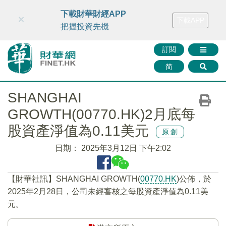
財華智庫網
FINTV
FINMETA
財華證券
媒體矩陣
下載財華財經APP
×
下載APP
智庫沙龍
聯絡我們
把握投資先機
訂閱
简
SHANGHAI
GROWTH(00770.HK)2月底每
股資產淨值為0.11美元
原創
日期：
2025年3月12日 下午2:02
【財華社訊】SHANGHAI GROWTH(
00770.HK
)公佈，於
2025年2月28日，公司未經審核之每股資產淨值為0.11美
元。