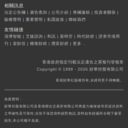
相關訊息
法定公告欄
|
廣告查詢
|
公司介紹
|
專欄邀稿
|
投資者關係
|
版權聲明
|
重要聲明
|
私隱政策
|
聯絡我們
友情鏈接
清博智能
|
艾媒諮詢
|
和訊
|
新時空
|
時代財經
|
證券市場周
刊
|
壹財信
|
權衡財經
|
攬富財經
|
更多...
香港政府指定刊載法定通告之憲報刊登報章
Copyright © 1998 - 2026 財華控股有限公司
香港財華社版權所有,未經同意不得轉載。
免責聲明：
財華控股有限公司及香港聯合交易所有限公司將盡力確保彼等所提供資料
之準確性及可靠性,但並不保證資料絕對無誤,資料如有錯漏而令閣下蒙受
損失,本公司概不負責。