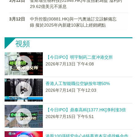
3月12日
金斯瑞生物科技(01548.HK)年度扭虧為盈 溢利約
29.62億美元不派息
3月12日
中升控股(00881.HK)與一汽奧迪訂立諒解備忘
錄 擬於2025年內新建10家以上經銷網點
視頻
【今日IPO】明宇制药二度冲港交所
2026年7月13日 下午4:08
香港人工智能職位空缺按年增50%
2026年7月14日 下午12:03
【今日IPO】鼎泰高科[1377.HK]净利涨3倍
2026年7月15日 下午5:51
港股100强研究中心&链界资本完成战略合作