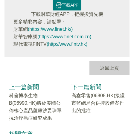
下載APP
下載財華財經APP，把握投資先機
更多精彩内容，請點擊：
財華網
(https://www.finet.hk/)
財華智庫網
(https://www.finet.com.cn)
現代電視FINTV
(http://www.fintv.hk)
返回上頁
上一篇新聞
下一篇新聞
科倫博泰生物-
高鑫零售(06808.HK)接獲
B(06990.HK)將於美國公
市監總局合併控股備案作
佈核心產品蘆康沙妥珠單
出的批准
抗治疗癌症研究成果