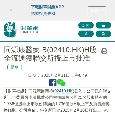
財華智庫網
FINTV
FINMETA
財華證券
媒體矩陣
下載財華財經APP
×
下載APP
智庫沙龍
聯絡我們
把握投資先機
訂閱
简
同源康醫藥-B(02410.HK)H股
全流通獲聯交所授上市批准
原創
日期：
2025年2月11日 上午8:49
【財華社訊】同源康醫藥-B(
02410.HK
)公佈，公司已向聯交
所上市委員會申請批准公司根據轉換公司25名股東持有的
1.736億股非上市股份轉換的1.736億股H股上市及買賣經轉
換H股。公司宣佈，聯交所已於2025年2月10日授出上市批