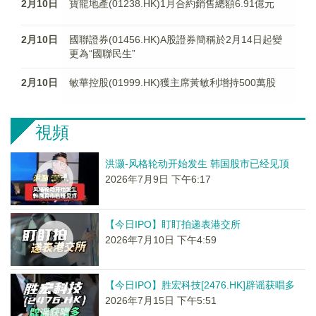
2月10日
寶龍地產(01238.HK)1月合約銷售總額6.91億元
2月10日
國聯證券(01456.HK)A股證券簡稱於2月14日起變
更為“國聯民生”
2月10日
敏華控股(01999.HK)獲主席黃敏利增持500萬股
視頻
洪灏-风格轮动开始发生 韩国股市已经见顶
2026年7月9日 下午6:17
【今日IPO】盯盯拍递表港交所
2026年7月10日 下午4:59
【今日IPO】胜宏科技[2476.HK]辟谣获唱多
2026年7月15日 下午5:51