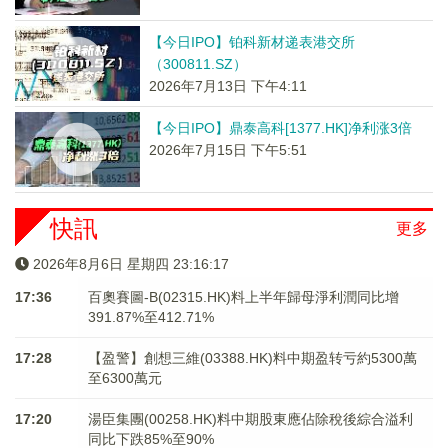
【今日IPO】铂科新材递表港交所
（300811.SZ）
2026年7月13日 下午4:11
【今日IPO】鼎泰高科[1377.HK]净利涨3倍
2026年7月15日 下午5:51
快訊
更多
2026年8月6日 星期四 23:16:17
17:36
百奧賽圖-B(02315.HK)料上半年歸母淨利潤同比增
391.87%至412.71%
17:28
【盈警】創想三維(03388.HK)料中期盈转亏約5300萬
至6300萬元
17:20
湯臣集團(00258.HK)料中期股東應佔除稅後綜合溢利
同比下跌85%至90%