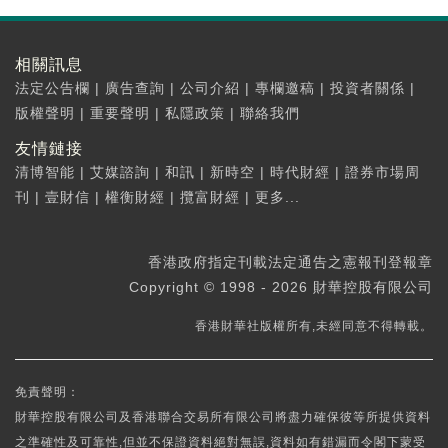
相關訊息
法定公告欄
|
廣告查詢
|
公司介紹
|
專欄邀稿
|
投資者關係
|
版權聲明
|
重要聲明
|
私隱政策
|
聯絡我們
友情鏈接
清博智能
|
艾媒諮詢
|
和訊
|
新時空
|
時代財經
|
證券市場周
刊
|
壹財信
|
權衡財經
|
攬富財經
|
更多...
香港政府指定刊載法定通告之憲報刊登報章
Copyright © 1998 - 2026 財華控股有限公司
香港財華社版權所有,未經同意不得轉載。
免責聲明：
財華控股有限公司及香港聯合交易所有限公司將盡力確保彼等所提供資料
之準確性及可靠性,但並不保證資料絕對無誤,資料如有錯漏而令閣下蒙受