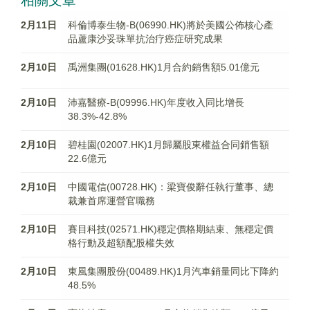
相關文章
2月11日
科倫博泰生物-B(06990.HK)將於美國公佈核心產
品蘆康沙妥珠單抗治疗癌症研究成果
2月10日
禹洲集團(01628.HK)1月合約銷售額5.01億元
2月10日
沛嘉醫療-B(09996.HK)年度收入同比增長
38.3%-42.8%
2月10日
碧桂園(02007.HK)1月歸屬股東權益合同銷售額
22.6億元
2月10日
中國電信(00728.HK)：梁寶俊辭任執行董事、總
裁兼首席運營官職務
2月10日
賽目科技(02571.HK)穩定價格期結束、無穩定價
格行動及超額配股權失效
2月10日
東風集團股份(00489.HK)1月汽車銷量同比下降約
48.5%