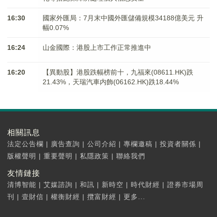
16:30
國家外匯局：7月末中國外匯儲備規模34188億美元 升
幅0.07%
16:24
山金國際：港股上市工作正常推進中
16:20
【異動股】港股跌幅榜前十，九福來(08611.HK)跌
21.43%，天瑞汽車内飾(06162.HK)跌18.44%
相關訊息
法定公告欄
|
廣告查詢
|
公司介紹
|
專欄邀稿
|
投資者關係
|
版權聲明
|
重要聲明
|
私隱政策
|
聯絡我們
友情鏈接
清博智能
|
艾媒諮詢
|
和訊
|
新時空
|
時代財經
|
證券市場周
刊
|
壹財信
|
權衡財經
|
攬富財經
|
更多...