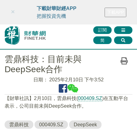
財華智庫網
FINTV
FINMETA
財華證券
媒體矩陣
下載財華財經APP
×
下載APP
智庫沙龍
聯絡我們
把握投資先機
訂閱
简
雲鼎科技：目前未與
DeepSeek合作
日期：
2025年2月10日 下午3:52
【財華社訊】2月10日，雲鼎科技(
000409.SZ
)在互動平台
表示，公司目前未與DeepSeek合作。
雲鼎科技
000409.SZ
DeepSeek