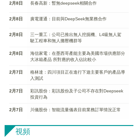
2月8日
長春高新：暫無deepseek相關合作
2月8日
廣電運通：目前與DeepSeek無業務合作
2月8日
三一重工：公司已推出無人挖掘機、L4級無人駕
駛工程車和無人攤壓機群等
2月8日
海信家電：在墨西哥產能主要為美國市場供應部分
大冰箱產品 所對應的收入佔比較小
2月7日
格林達：四川項目正在進行下遊主要客戶的產品導
入測試
2月7日
彩訊股份：彩訊股份及子公司不存在對Deepseek
投資行為
2月7日
川儀股份：智能流量儀表目前業務訂單情況正常
視頻