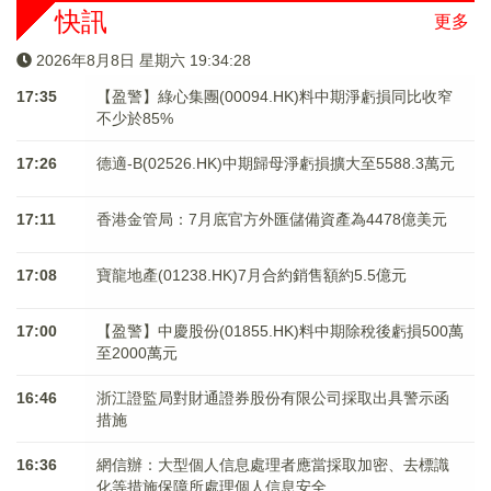
快訊
更多
2026年8月8日 星期六 19:34:29
17:35
【盈警】綠心集團(00094.HK)料中期淨虧損同比收窄
不少於85%
17:26
德適-B(02526.HK)中期歸母淨虧損擴大至5588.3萬元
17:11
香港金管局：7月底官方外匯儲備資產為4478億美元
17:08
寶龍地產(01238.HK)7月合約銷售額約5.5億元
17:00
【盈警】中慶股份(01855.HK)料中期除稅後虧損500萬
至2000萬元
16:46
浙江證監局對財通證券股份有限公司採取出具警示函
措施
16:36
網信辦：大型個人信息處理者應當採取加密、去標識
化等措施保障所處理個人信息安全