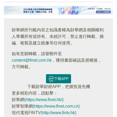
財華網所刊載內容之知識產權為財華網及相關權利
人專屬所有或持有。未經許可，禁止進行轉載、摘
編、複製及建立鏡像等任何使用。
如有意願轉載，請發郵件至
content@finet.com.hk
，獲得書面確認及授權後，
方可轉載。
下載APP
下載財華財經APP，把握投資先機
更多精彩内容，請點擊：
財華網
(https://www.finet.hk/)
財華智庫網
(https://www.finet.com.cn)
現代電視FINTV
(http://www.fintv.hk)