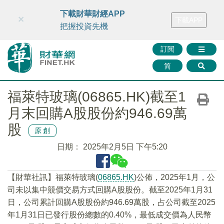
財華智庫網
FINTV
FINMETA
財華證券
媒體矩陣
下載財華財經APP
×
下載APP
智庫沙龍
聯絡我們
把握投資先機
訂閱
简
福萊特玻璃(06865.HK)截至1
月末回購A股股份約946.69萬
股
原創
日期：
2025年2月5日 下午5:20
【財華社訊】福萊特玻璃(
06865.HK
)公佈，2025年1月，公
司未以集中競價交易方式回購A股股份。截至2025年1月31
日，公司累計回購A股股份約946.69萬股，占公司截至2025
年1月31日已發行股份總數的0.40%，最低成交價為人民幣