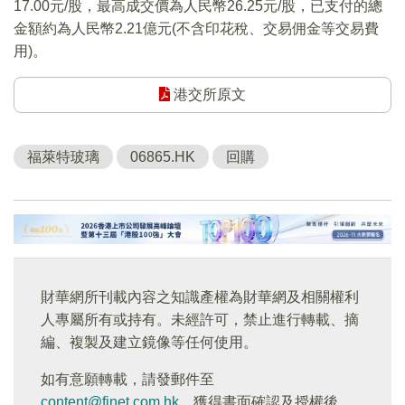
17.00元/股，最高成交價為人民幣26.25元/股，已支付的總
金額約為人民幣2.21億元(不含印花稅、交易佣金等交易費
用)。
港交所原文
福萊特玻璃
06865.HK
回購
財華網所刊載內容之知識產權為財華網及相關權利
人專屬所有或持有。未經許可，禁止進行轉載、摘
編、複製及建立鏡像等任何使用。
如有意願轉載，請發郵件至
content@finet.com.hk
，獲得書面確認及授權後，