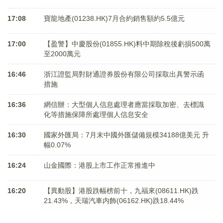
17:08
寶龍地產(01238.HK)7月合約銷售額約5.5億元
17:00
【盈警】中慶股份(01855.HK)料中期除稅後虧損500萬
至2000萬元
16:46
浙江證監局對財通證券股份有限公司採取出具警示函
措施
16:36
網信辦：大型個人信息處理者應當採取加密、去標識
化等措施保障所處理個人信息安全
16:30
國家外匯局：7月末中國外匯儲備規模34188億美元 升
幅0.07%
16:24
山金國際：港股上市工作正常推進中
16:20
【異動股】港股跌幅榜前十，九福來(08611.HK)跌
21.43%，天瑞汽車内飾(06162.HK)跌18.44%