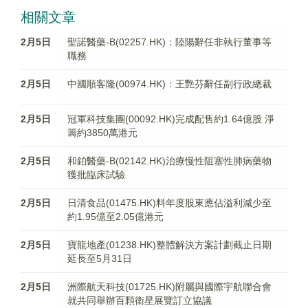
相關文章
2月5日
聖諾醫藥-B(02257.HK)：陸陽辭任非執行董事等
職務
2月5日
中國順客隆(00974.HK)：王艷芬辭任副行政總裁
2月5日
冠軍科技集團(00092.HK)完成配售約1.64億股 淨
籌約3850萬港元
2月5日
和鉑醫藥-B(02142.HK)治療慢性阻塞性肺病藥物
獲批臨床試驗
2月5日
日清食品(01475.HK)料年度股東應佔溢利減少至
約1.95億至2.05億港元
2月5日
寶龍地產(01238.HK)整體解決方案計劃截止日期
延長至5月31日
2月5日
洲際航天科技(01725.HK)附屬與國際宇航聯合會
就共同舉辦百顆衛星展覽訂立協議