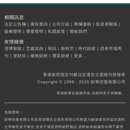
相關訊息
法定公告欄
|
廣告查詢
|
公司介紹
|
專欄邀稿
|
投資者關係
|
版權聲明
|
重要聲明
|
私隱政策
|
聯絡我們
友情鏈接
清博智能
|
艾媒諮詢
|
和訊
|
新時空
|
時代財經
|
證券市場周
刊
|
壹財信
|
權衡財經
|
攬富財經
|
更多...
香港政府指定刊載法定通告之憲報刊登報章
Copyright © 1998 - 2026 財華控股有限公司
香港財華社版權所有,未經同意不得轉載。
免責聲明：
財華控股有限公司及香港聯合交易所有限公司將盡力確保彼等所提供資料
之準確性及可靠性,但並不保證資料絕對無誤,資料如有錯漏而令閣下蒙受