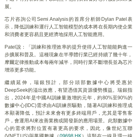
展。
芯片咨詢公司Semi Analysis的首席分析師Dylan Patel表
示，降低訓練和運行人工智能模型的成本將在長期内使企業
和消費者更容易且更經濟地採用人工智能應用。
Patel說：「訓練和推理效率的提升使得人工智能能夠進一
步擴展和普及。這種現象在半導體行業已經持續了幾十年，
摩爾定律推動成本每兩年減半，同時行業不斷增長並為芯片
增添更多功能。
繼續延伸，瑞銀預計，部分頭部數據中心將受惠於
DeepSeek的溢出效應，有望憑借其資源優勢獲益。瑞銀指
出，2024年是中國AI訓練量激增的元年，約80%至90%的
數據中心(IDC)需求由AI訓練所驅動，隨著AI訓練和推理成
本顯著降低，預計未來會有更多終端用戶，尤其是零售客
戶，會運用AI來改善業務或開發新的應用場景。此類數據中
心的需求將對位置有著更高的要求，因此，像世紀互聯
(VNET.US)與萬國數據（
09698.HK
）這類在一線及環一線