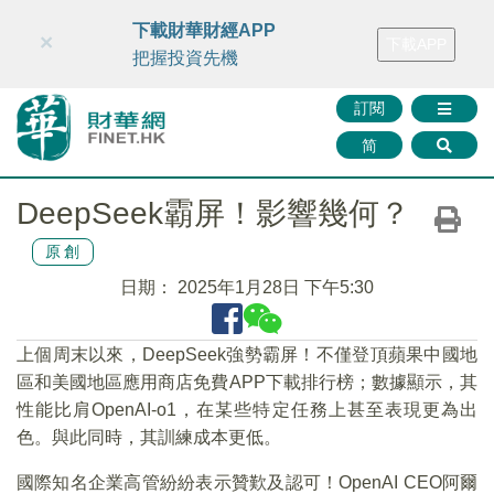
財華智庫網
FINTV
FINMETA
財華證券
媒體矩陣
下載財華財經APP
×
下載APP
智庫沙龍
聯絡我們
把握投資先機
訂閱
简
DeepSeek霸屏！影響幾何？
原創
日期：
2025年1月28日 下午5:30
上個周末以來，DeepSeek強勢霸屏！不僅登頂蘋果中國地
區和美國地區應用商店免費APP下載排行榜；數據顯示，其
性能比肩OpenAI-o1，在某些特定任務上甚至表現更為出
色。與此同時，其訓練成本更低。
國際知名企業高管紛紛表示贊歎及認可！OpenAI CEO阿爾