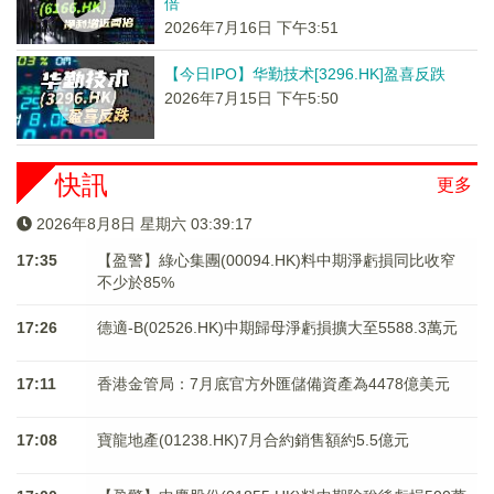
倍
2026年7月16日 下午3:51
【今日IPO】华勤技术[3296.HK]盈喜反跌
2026年7月15日 下午5:50
快訊
更多
2026年8月8日 星期六 03:39:17
17:35
【盈警】綠心集團(00094.HK)料中期淨虧損同比收窄
不少於85%
17:26
德適-B(02526.HK)中期歸母淨虧損擴大至5588.3萬元
17:11
香港金管局：7月底官方外匯儲備資產為4478億美元
17:08
寶龍地產(01238.HK)7月合約銷售額約5.5億元