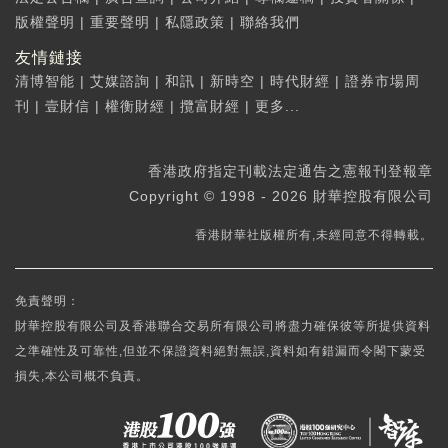
版權聲明
|
重要聲明
|
私隱政策
|
聯絡我們
友情鏈接
清博智能
|
艾媒諮詢
|
和訊
|
新時空
|
時代財經
|
證券市場周
刊
|
壹財信
|
權衡財經
|
攬富財經
|
更多...
香港政府指定刊載法定通告之憲報刊登報章
Copyright © 1998 - 2026 財華控股有限公司
香港財華社版權所有,未經同意不得轉載。
免責聲明：
財華控股有限公司及香港聯合交易所有限公司將盡力確保彼等所提供資料
之準確性及可靠性,但並不保證資料絕對無誤,資料如有錯漏而令閣下蒙受
損失,本公司概不負責。