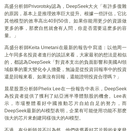
高盛分析師Privorotsky認為，DeepSeek大火「有許多復雜
的原因，基本上是推理效率巨大提升。根據一些評估，它比
其他模型的效率高出40到50倍。如果你能用更少的資源做
更多的事，那麽自然就會有人問，你是否需要這麽多的容
量。」
高盛分析師Keita Umetani在最新的報告中寫道：以他周一
上午同多名投資者進行的談話來看，大家最初的想法是相似
的，都認為DeepSeek「對資本支出的負面影響和美國AI領
域叙事的重大變化令人擔憂，無論是從投資回報率中的投資
還是回報來看。如果沒有回報，還能證明投資合理嗎？」
晨星股票分析師Phelix Lee在一份報告中表示，DeepSeek
為投資者提供了獲利了結亞洲半導體類股的機會。Lee表
示，市場整體看好中國推動芯片自給自足的努力，而
DeepSeek最新的AI模型表明，企業有可能使用功能不那麽
強大的芯片來創建同樣強大的AI模型。
不過，有分析師並不以為然，他們依舊看好芯片股的未來發