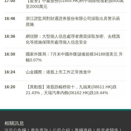
17:00
【盈警】中慶股份(01855.HK)料中期除稅後虧損500萬
至2000萬元
16:46
浙江證監局對財通證券股份有限公司採取出具警示函
措施
16:36
網信辦：大型個人信息處理者應當採取加密、去標識
化等措施保障所處理個人信息安全
16:30
國家外匯局：7月末中國外匯儲備規模34188億美元 升
幅0.07%
16:24
山金國際：港股上市工作正常推進中
16:20
【異動股】港股跌幅榜前十，九福來(08611.HK)跌
21.43%，天瑞汽車内飾(06162.HK)跌18.44%
相關訊息
法定公告欄
|
廣告查詢
|
公司介紹
|
專欄邀稿
|
投資者關係
|