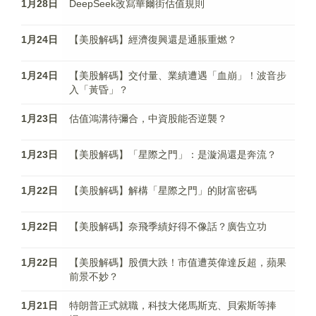
1月28日
DeepSeek改寫華爾街估值規則
1月24日
【美股解碼】經濟復興還是通脹重燃？
1月24日
【美股解碼】交付量、業績遭遇「血崩」！波音步
入「黃昏」？
1月23日
估值鴻溝待彌合，中資股能否逆襲？
1月23日
【美股解碼】「星際之門」：是漩渦還是奔流？
1月22日
【美股解碼】解構「星際之門」的財富密碼
1月22日
【美股解碼】奈飛季績好得不像話？廣告立功
1月22日
【美股解碼】股價大跌！市值遭英偉達反超，蘋果
前景不妙？
1月21日
特朗普正式就職，科技大佬馬斯克、貝索斯等捧