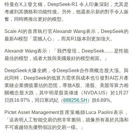
特曼在X上發文稱，DeepSeek-R1 令人印象深刻，尤其是
考慮到其價格和功能性後。另外，他還表示新的對手令人振
奮，同時將推出更好的模型。
Scale AI的首席執行官Alexandr Wang表示，DeepSeek的
最新AI模型「震撼人心」，而其R1版本則更加強大。
Alexandr Wang表示：「我們發現，DeepSeek……是性能
最佳的模型，或者大致與美國最好的模型相當。」
DeepSeek火爆全網，令DeepSeek合作商概念股大漲。與
此同時，DeepSeek的低算力需求與成本也引發對AI芯片產
業鏈企業價值重估的恐慌，導致A股、港股、美股等算力相
關概念股大跌，其中明星股英偉達（NVDA.US）於1月27
日跌16.97%，同日寒武紀（
688256.SH
）跌6.69%。
Pictet Asset Management首席策略師Luca Paolini表示，
「這表明人工智能交易仍然非常脆弱，就像所有基於共識和
不可逾越領先優勢假設的交易一樣。」