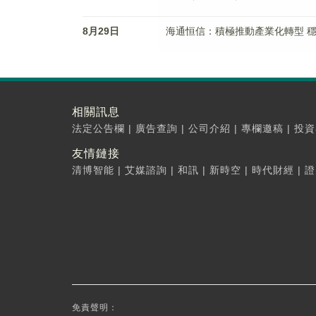
8月29日
海通恒信：積極推動產業化轉型 穩
相關訊息
法定公告欄
|
廣告查詢
|
公司介紹
|
專欄邀稿
|
投資
友情鏈接
清博智能
|
艾媒諮詢
|
和訊
|
新時空
|
時代財經
|
證
免責聲明：