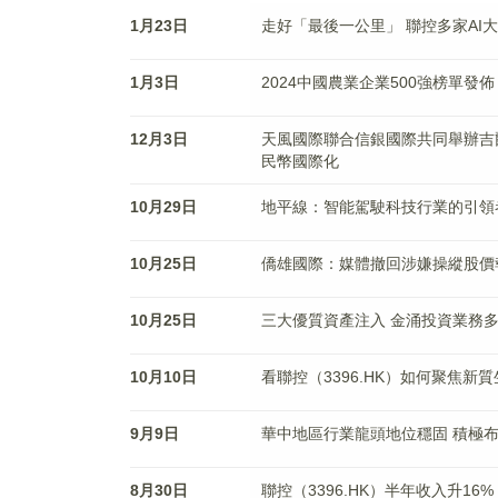
1月23日
走好「最後一公里」 聯控多家AI
1月3日
2024中國農業企業500強榜單發佈
12月3日
天風國際聯合信銀國際共同舉辦吉
民幣國際化
10月29日
地平線：智能駕駛科技行業的引領
10月25日
僑雄國際：媒體撤回涉嫌操縱股價
10月25日
三大優質資產注入 金涌投資業務
10月10日
看聯控（3396.HK）如何聚焦新
9月9日
華中地區行業龍頭地位穩固 積極
8月30日
聯控（3396.HK）半年收入升16