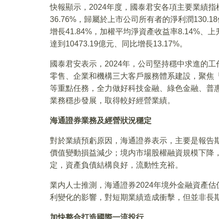
快報顯示，2024年度，國泰君安各項主要業績指
36.76%，歸屬於上市公司所有者的淨利潤130.1
增長41.84%，加權平均淨資產收益率8.14%
達到10473.19億元、同比增長13.17%。
國泰君安表示，2024年，公司堅持穩中求進的
零售、企業和機構三大客戶服務體系建設，聚焦
等重點任務，全力做好科技金融、綠色金融、普
業務穩步發展，取得較好經營業績。
海通證券業務及經營狀況穩定
對於業績預虧原因，海通證券表示，主要是報告
價值變動損益減少；境内市場股權融資規模下降
定，資產負債結構良好，流動性充裕。
業内人士推測，海通證券2024年境外金融資產
利變化的影響，對短期業績造成衝擊，但並非長
加快整合打造國際一流投行