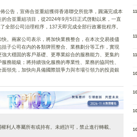
發佈公告，宣佈合並重組獲得香港聯交所批準，圓滿完成本
1
的合並重組項目，從2024年9月5日正式啓動以來，一直
成了全部公司治理程序，137天即完成全部行政審批程序。
1
加快。兩家公司表示，將加快業務整合，在本次交易後儘
包括子公司在内的各類牌照整合、業務劃分等工作，實現
更強大穩固的客戶基礎、更專業綜合的服務能力、更集約
1
戶服務能級；將持續強化服務的專業性、業務的協同性、
全面領先，加快向具備國際競爭力與市場引領力的投資銀
1
1
1
關權利人專屬所有或持有。未經許可，禁止進行轉載、
1