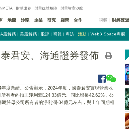
INMETA
財華證券
財華
媒體矩陣
財華
智庫沙龍
單
地圖
沙龍
企業
研究
顧問
合作
視頻
財經速
A股解碼
美股解碼
股評
研報
專訪
活動
Web3 Space專欄
國泰君安、海通證券發佈
24年度業績。公告顯示，2024年度，國泰君安實現營業收
司所有者的扣非淨利潤124.33億元、同比增長42.62%，公
屬於母公司所有者的淨利潤-34億元左右，與上年同期相