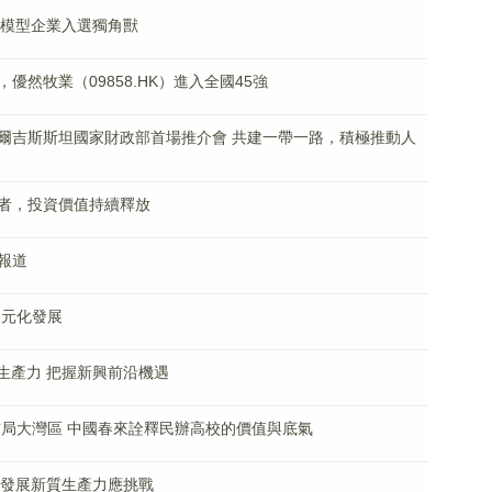
大模型企業入選獨角獸
，優然牧業（09858.HK）進入全國45強
爾吉斯斯坦國家財政部首場推介會 共建一帶一路，積極推動人
者，投資價值持續釋放
報道
多元化發展
質生產力 把握新興前沿機遇
布局大灣區 中國春來詮釋民辦高校的價值與底氣
% 發展新質生產力應挑戰