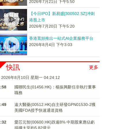
2026年7月21日 下午5:50
【今日IPO】新易盛[300502.SZ]冲刺
港股上市
2026年7月20日 下午5:20
香港寬頻推出一站式AI企業服務平台
2026年8月4日 下午3:03
快訊
更多
2026年8月10日 星期一 04:24:12
1:58
國聯民生(01456.HK)：楊振興辭任非執行董事
職務
1:49
遠大醫藥(00512.HK)自主研發GPN01530-2獲
美國FDA授予快速通道資格
1:32
愛芯元智(00600.HK)跌逾8% 中期股東應佔虧
損擴大至約5.82億元