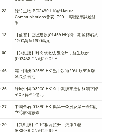
1:23
綠竹生物-B(02480.HK)於Nature
Communications發表LZ901 III期臨床試驗結
果
1:12
【盈警】巨匠建設(01459.HK)料中期盈轉虧約
1200萬至1600萬元
1:00
【異動股】雞肉概念板塊拉升，益生股份
(002458.CN)漲10.02%
0:46
滬上阿姨(02589.HK)盤中跌逾20% 股東自願
延長禁售期
0:36
綠城中國(03900.HK)料中期股東應佔利潤下降
至0.5億至1億元
0:27
中國金石(01380.HK)與第一亞洲及第一金鋪訂
立諒解備忘錄
0:20
【異動股】CRO板塊拉升，藥康生物
(688046.CN)漲19.99%