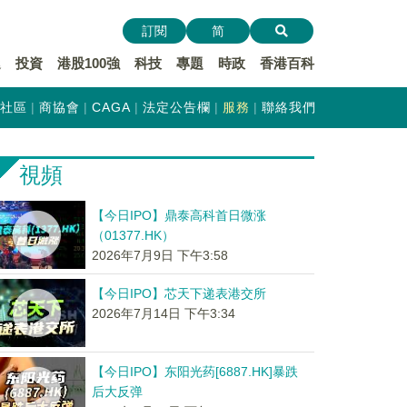
訂閱
简
遞
投資
港股100強
科技
專題
時政
香港百科
社區
商協會
CAGA
法定公告欄
服務
聯絡我們
視頻
【今日IPO】鼎泰高科首日微涨
（01377.HK）
2026年7月9日 下午3:58
【今日IPO】芯天下递表港交所
2026年7月14日 下午3:34
【今日IPO】东阳光药[6887.HK]暴跌
后大反弹