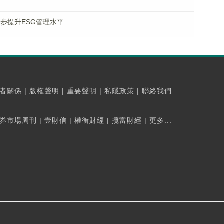
步提升ESG管理水平
者關係
|
版權聲明
|
重要聲明
|
私隱政策
|
聯絡我們
券市場周刊
|
壹財信
|
權衡財經
|
攬富財經
|
更多...