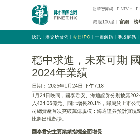
財華智庫網
FINTV
F
港股100強
官網
榜
快訊
港交所發佈
今日IPO
一圖解碼
港股解碼
穩中求進，未來可期 
2024年業績
日期：
2025年1月24日 下午7:18
1月24日晚間，國泰君安、海通證券分别披露20
入434.06億元、同比增長20.1%，歸屬於上市公
司總資產首次突破萬億規模；海通證券預計實現歸
比將出現虧損。
國泰君安主要業績指標全面增長