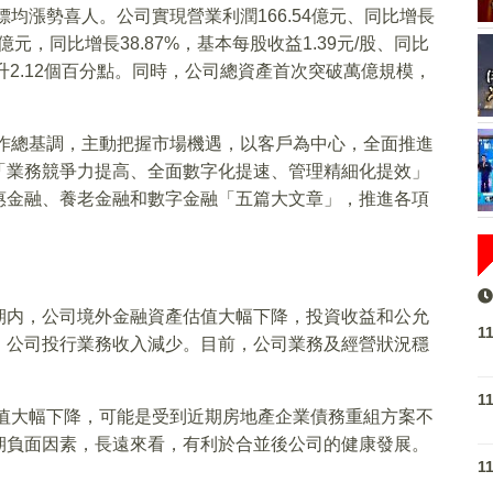
標均漲勢喜人。公司實現營業利潤166.54億元、同比增長
8億元，同比增長38.87%，基本每股收益1.39元/股、同比
、上升2.12個百分點。同時，公司總資產首次突破萬億規模，
工作總基調，主動把握市場機遇，以客戶為中心，全面推進
「業務競爭力提高、全面數字化提速、管理精細化提效」
惠金融、養老金融和數字金融「五篇大文章」，推進各項
期内，公司境外金融資產估值大幅下降，投資收益和公允
1
，公司投行業務收入減少。目前，公司業務及經營狀況穩
1
估值大幅下降，可能是受到近期房地產企業債務重組方案不
期負面因素，長遠來看，有利於合並後公司的健康發展。
1