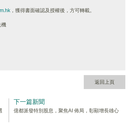
om.hk
，獲得書面確認及授權後，方可轉載。
先機
返回上頁
下一篇新聞
選
億都派發特別股息，聚焦AI 佈局，彰顯增長雄心