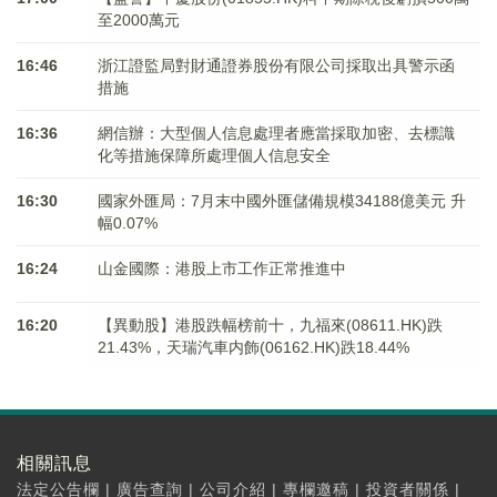
至2000萬元
16:46
浙江證監局對財通證券股份有限公司採取出具警示函
措施
16:36
網信辦：大型個人信息處理者應當採取加密、去標識
化等措施保障所處理個人信息安全
16:30
國家外匯局：7月末中國外匯儲備規模34188億美元 升
幅0.07%
16:24
山金國際：港股上市工作正常推進中
16:20
【異動股】港股跌幅榜前十，九福來(08611.HK)跌
21.43%，天瑞汽車内飾(06162.HK)跌18.44%
相關訊息
法定公告欄
|
廣告查詢
|
公司介紹
|
專欄邀稿
|
投資者關係
|