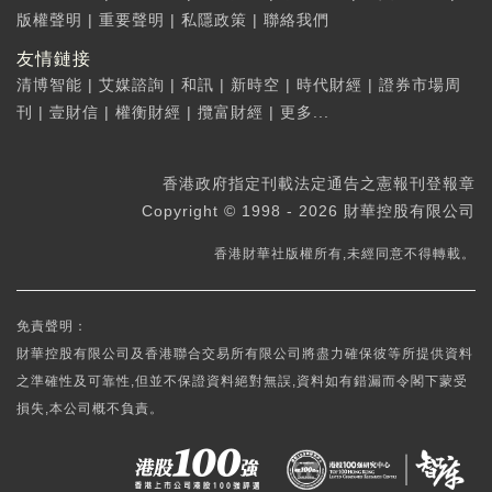
版權聲明
|
重要聲明
|
私隱政策
|
聯絡我們
友情鏈接
清博智能
|
艾媒諮詢
|
和訊
|
新時空
|
時代財經
|
證券市場周
刊
|
壹財信
|
權衡財經
|
攬富財經
|
更多...
香港政府指定刊載法定通告之憲報刊登報章
Copyright © 1998 - 2026 財華控股有限公司
香港財華社版權所有,未經同意不得轉載。
免責聲明：
財華控股有限公司及香港聯合交易所有限公司將盡力確保彼等所提供資料
之準確性及可靠性,但並不保證資料絕對無誤,資料如有錯漏而令閣下蒙受
損失,本公司概不負責。