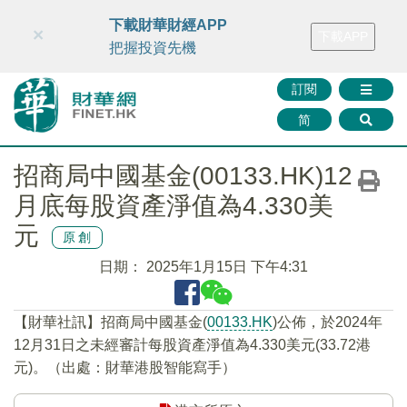
財華智庫網
FINTV
FINMETA
財華證券
媒體矩陣
下載財華財經APP
×
下載APP
智庫沙龍
聯絡我們
把握投資先機
訂閱
简
招商局中國基金(00133.HK)12
月底每股資產淨值為4.330美
元
原創
日期：
2025年1月15日 下午4:31
【財華社訊】招商局中國基金(
00133.HK
)公佈，於2024年
12月31日之未經審計每股資產淨值為4.330美元(33.72港
元)。（出處：財華港股智能寫手）