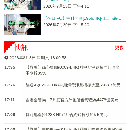
2026年7月13日 下午4:11
【今日IPO】中科闻歌[1956.HK]创上市新低
2026年7月20日 下午5:20
快訊
更多
2026年8月8日 星期六 18:00:59
17:35
【盈警】綠心集團(00094.HK)料中期淨虧損同比收窄
不少於85%
17:26
德適-B(02526.HK)中期歸母淨虧損擴大至5588.3萬元
17:11
香港金管局：7月底官方外匯儲備資產為4478億美元
17:08
寶龍地產(01238.HK)7月合約銷售額約5.5億元
17:00
【盈警】中慶股份(01855.HK)料中期除稅後虧損500萬