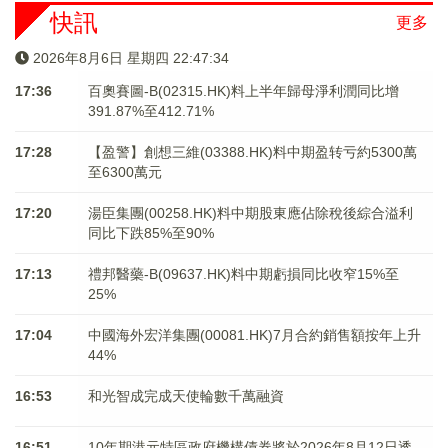
快訊
更多
2026年8月6日 星期四 22:47:34
17:36
百奧賽圖-B(02315.HK)料上半年歸母淨利潤同比增
391.87%至412.71%
17:28
【盈警】創想三維(03388.HK)料中期盈转亏約5300萬
至6300萬元
17:20
湯臣集團(00258.HK)料中期股東應佔除稅後綜合溢利
同比下跌85%至90%
17:13
禮邦醫藥-B(09637.HK)料中期虧損同比收窄15%至
25%
17:04
中國海外宏洋集團(00081.HK)7月合約銷售額按年上升
44%
16:53
和光智成完成天使輪數千萬融資
16:51
10年期港元特區政府機構債券將於2026年8月12日透