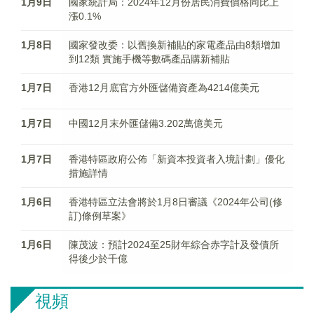
1月9日
國家統計局：2024年12月份居民消費價格同比上
漲0.1%
1月8日
國家發改委：以舊換新補貼的家電產品由8類增加
到12類 實施手機等數碼產品購新補貼
1月7日
香港12月底官方外匯儲備資產為4214億美元
1月7日
中國12月末外匯儲備3.202萬億美元
1月7日
香港特區政府公佈「新資本投資者入境計劃」優化
措施詳情
1月6日
香港特區立法會將於1月8日審議《2024年公司(修
訂)條例草案》
1月6日
陳茂波：預計2024至25財年綜合赤字計及發債所
得後少於千億
視頻