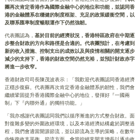
團再次肯定香港作為國際金融中心的地位和功能，並認同香
港的金融體系在穩健的制度框架、充足的政策緩衝空間，以
及聯系匯率制度暢順運作下仍然強韌。
代表團認為，
基於目前的經濟狀況，香港特區政府在中期逐
步整合財政的方向和路徑是合適的。代表團預計，在考慮到
新的收入措施、控制支出的成效以及與疫情相關的開支逐步
減少的支持下，香港的財政空間仍然充裕，並預計財政赤字
將進一步收窄。
香港財政司司長陳茂波表示：「我歡迎代表團認同香港經濟
正穩步復蘇。代表團再次肯定香港金融體系的韌性，我們會
繼續鞏固提升香港國際金融中心的地位，發揮好『一國兩
制』下『内聯外通』的獨特功能。」
「我亦感謝代表團認同我們以循序漸進的方式整合財政。面
對復雜多變的外圍政經環境，以及本港經濟結構處於調整過
程，我們會適當開源節流，並以節流為主導的策略，在數年
内恢復收支平衡。節流方面，會管控經常開支增長以逐步收