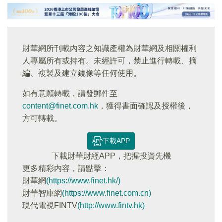
財華網所刊載內容之知識產權為財華網及相關權利
人專屬所有或持有。未經許可，禁止進行轉載、摘
編、複製及建立鏡像等任何使用。
如有意願轉載，請發郵件至
content@finet.com.hk
，獲得書面確認及授權後，
方可轉載。
下載APP
下載財華財經APP，把握投資先機
更多精彩内容，請點擊：
財華網
(https://www.finet.hk/)
財華智庫網
(https://www.finet.com.cn)
現代電視FINTV
(http://www.fintv.hk)