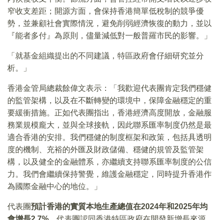
窄收支差距；開源方面，會保持香港簡單低稅制的競爭優
勢，並兼顧社會實際情況，避免削弱經濟恢復的動力，並以
『能者多付』為原則，儘量減低對一般普羅市民的影響。」
「就基金組織提出的不同建議，特區政府會仔細研究並分
析。」
香港金管局總裁餘偉文表示：「我歡迎代表團肯定我們穩健
的監管架構，以及在不斷轉變的環境中，保障金融穩定的重
要緩衝措施。正如代表團指出，香港經濟高度開放，金融服
務業規模龐大，並與全球接軌，因此聯系匯率制度仍然是最
適合香港的安排。我們穩健的制度框架和政策，包括具透明
度的機制、充裕的外匯及財政儲備、穩健的規管及監管架
構，以及健全的金融體系，亦繼續支持聯系匯率制度的公信
力。我們會繼續保持警覺，維護金融穩定，同時提升香港作
為國際金融中心的地位。」
代表團
預計香港的實質本地生產總值在2024年和2025年均
會增長2.7%。
代表團認同香港特區政府在開發新增長來源