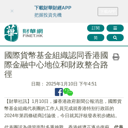
財華智庫網
FINTV
FINMETA
財華證券
媒體矩陣
下載財華財經APP
×
下載APP
智庫沙龍
聯絡我們
把握投資先機
訂閱
简
國際貨幣基金組織認同香港國
際金融中心地位和財政整合路
徑
日期：
2025年1月10日 下午4:51
【財華社訊】1月10日，據香港政府新聞公報消息，國際貨
幣基金組織代表團的工作人員完成就香港特别行政區的
2024年第四條磋商討論後，今日就其評核發表初步總結。
代表團認為儘管面對多重挑戰，香港經濟正逐步復蘇。
代表