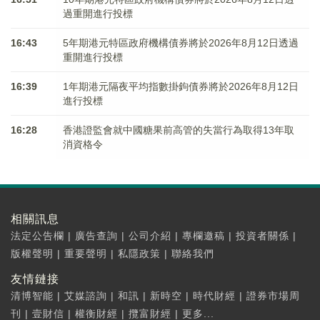
過重開進行投標
16:43
5年期港元特區政府機構債券將於2026年8月12日透過
重開進行投標
16:39
1年期港元隔夜平均指數掛鉤債券將於2026年8月12日
進行投標
16:28
香港證監會就中國糖果前高管的失當行為取得13年取
消資格令
相關訊息
法定公告欄
|
廣告查詢
|
公司介紹
|
專欄邀稿
|
投資者關係
|
版權聲明
|
重要聲明
|
私隱政策
|
聯絡我們
友情鏈接
清博智能
|
艾媒諮詢
|
和訊
|
新時空
|
時代財經
|
證券市場周
刊
|
壹財信
|
權衡財經
|
攬富財經
|
更多...