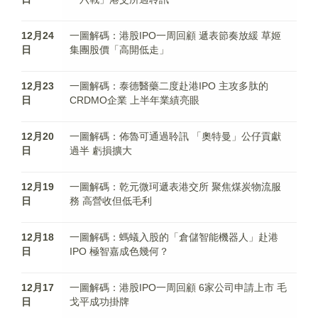
12月24
一圖解碼：港股IPO一周回顧 遞表節奏放緩 草姬
日
集團股價「高開低走」
12月23
一圖解碼：泰德醫藥二度赴港IPO 主攻多肽的
日
CRDMO企業 上半年業績亮眼
12月20
一圖解碼：佈魯可通過聆訊 「奧特曼」公仔貢獻
日
過半 虧損擴大
12月19
一圖解碼：乾元微珂遞表港交所 聚焦煤炭物流服
日
務 高營收但低毛利
12月18
一圖解碼：螞蟻入股的「倉儲智能機器人」赴港
日
IPO 極智嘉成色幾何？
12月17
一圖解碼：港股IPO一周回顧 6家公司申請上市 毛
日
戈平成功掛牌