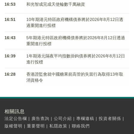
16:53
和光智成完成天使輪數千萬融資
16:51
10年期港元特區政府機構債券將於2026年8月12日透
過重開進行投標
16:43
5年期港元特區政府機構債券將於2026年8月12日透過
重開進行投標
16:39
1年期港元隔夜平均指數掛鉤債券將於2026年8月12日
進行投標
16:28
香港證監會就中國糖果前高管的失當行為取得13年取
消資格令
相關訊息
法定公告欄
|
廣告查詢
|
公司介紹
|
專欄邀稿
|
投資者關係
|
版權聲明
|
重要聲明
|
私隱政策
|
聯絡我們