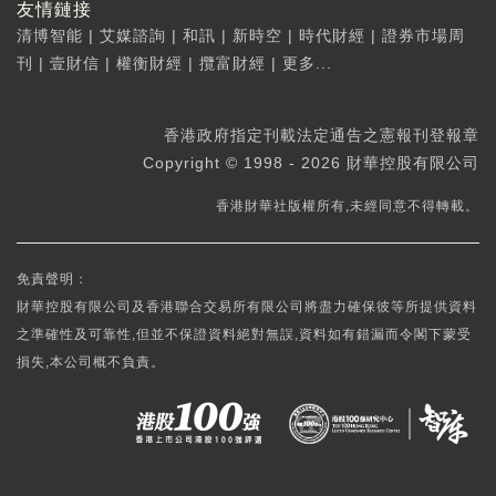
友情鏈接
清博智能
|
艾媒諮詢
|
和訊
|
新時空
|
時代財經
|
證券市場周
刊
|
壹財信
|
權衡財經
|
攬富財經
|
更多...
香港政府指定刊載法定通告之憲報刊登報章
Copyright © 1998 - 2026 財華控股有限公司
香港財華社版權所有,未經同意不得轉載。
免責聲明：
財華控股有限公司及香港聯合交易所有限公司將盡力確保彼等所提供資料
之準確性及可靠性,但並不保證資料絕對無誤,資料如有錯漏而令閣下蒙受
損失,本公司概不負責。