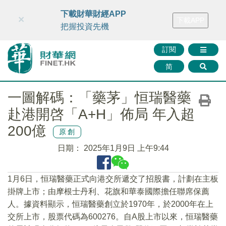
財華智庫網
FINTV
FINMETA
財華證券
媒體矩陣
下載財華財經APP
×
下載APP
智庫沙龍
聯絡我們
把握投資先機
訂閱
简
一圖解碼：「藥茅」恒瑞醫藥
赴港開啓「A+H」佈局 年入超
200億
原創
日期：
2025年1月9日 上午9:44
1月6日，恒瑞醫藥正式向港交所遞交了招股書，計劃在主板
掛牌上市；由摩根士丹利、花旗和華泰國際擔任聯席保薦
人。據資料顯示，恒瑞醫藥創立於1970年，於2000年在上
交所上市，股票代碼為600276。自A股上市以來，恒瑞醫藥