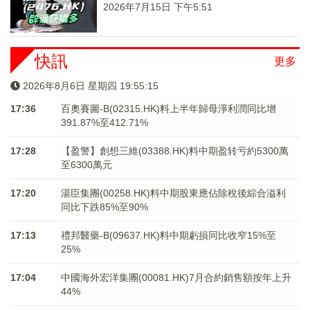
2026年7月15日 下午5:51
快訊
更多
2026年8月6日 星期四 19:55:16
17:36
百奧賽圖-B(02315.HK)料上半年歸母淨利潤同比增
391.87%至412.71%
17:28
【盈警】創想三維(03388.HK)料中期盈转亏約5300萬
至6300萬元
17:20
湯臣集團(00258.HK)料中期股東應佔除稅後綜合溢利
同比下跌85%至90%
17:13
禮邦醫藥-B(09637.HK)料中期虧損同比收窄15%至
25%
17:04
中國海外宏洋集團(00081.HK)7月合約銷售額按年上升
44%