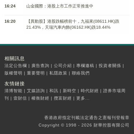
16:24
山金國際：港股上市工作正常推進中
16:20
【異動股】港股跌幅榜前十，九福來(08611.HK)跌
21.43%，天瑞汽車内飾(06162.HK)跌18.44%
相關訊息
法定公告欄
|
廣告查詢
|
公司介紹
|
專欄邀稿
|
投資者關係
|
版權聲明
|
重要聲明
|
私隱政策
|
聯絡我們
友情鏈接
清博智能
|
艾媒諮詢
|
和訊
|
新時空
|
時代財經
|
證券市場周
刊
|
壹財信
|
權衡財經
|
攬富財經
|
更多...
香港政府指定刊載法定通告之憲報刊登報章
Copyright © 1998 - 2026 財華控股有限公司