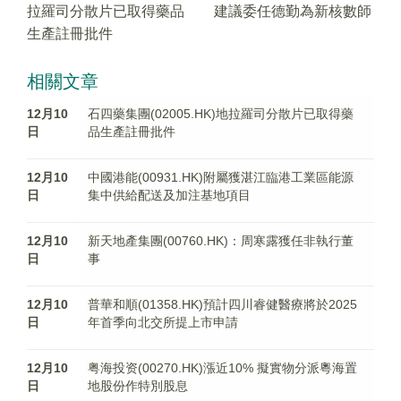
拉羅司分散片已取得藥品
建議委任德勤為新核數師
生產註冊批件
相關文章
12月10
石四藥集團(02005.HK)地拉羅司分散片已取得藥
日
品生產註冊批件
12月10
中國港能(00931.HK)附屬獲湛江臨港工業區能源
日
集中供給配送及加注基地項目
12月10
新天地產集團(00760.HK)：周寒露獲任非執行董
日
事
12月10
普華和順(01358.HK)預計四川睿健醫療將於2025
日
年首季向北交所提上市申請
12月10
粤海投资(00270.HK)漲近10% 擬實物分派粵海置
日
地股份作特別股息