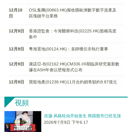
12月10
OSL集團(00863.HK)擬收購歐洲數字數字資產及
日
區塊鏈平台業務
12月9日
香港證監會：今海醫療科技(02225.HK)股權高度
集中
12月9日
粵海置地(00124.HK)：袁靜獲任非執行董事
12月9日
康諾亞-B(02162.HK)CM336 I/II期臨床研究最新數
據在ASH年會以壁報形式公布
12月9日
寶龍地產(01238.HK)11月合約銷售額約9.87億元
視頻
洪灏-风格轮动开始发生 韩国股市已经见顶
2026年7月9日 下午6:17