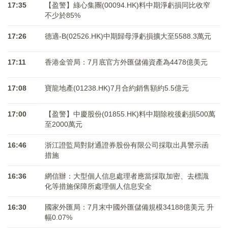
17:35
【盈警】綠心集團(00094.HK)料中期淨虧損同比收窄
不少於85%
17:26
德適-B(02526.HK)中期歸母淨虧損擴大至5588.3萬元
17:11
香港金管局：7月底官方外匯儲備資產為4478億美元
17:08
寶龍地產(01238.HK)7月合約銷售額約5.5億元
17:00
【盈警】中慶股份(01855.HK)料中期除稅後虧損500萬
至2000萬元
16:46
浙江證監局對財通證券股份有限公司採取出具警示函
措施
16:36
網信辦：大型個人信息處理者應當採取加密、去標識
化等措施保障所處理個人信息安全
16:30
國家外匯局：7月末中國外匯儲備規模34188億美元 升
幅0.07%