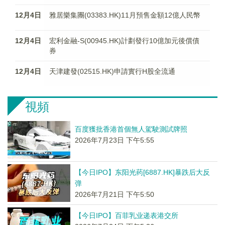
12月4日
雅居樂集團(03383.HK)11月預售金額12億人民幣
12月4日
宏利金融-S(00945.HK)計劃發行10億加元後償債
券
12月4日
天津建發(02515.HK)申請實行H股全流通
視頻
百度獲批香港首個無人駕駛測試牌照
2026年7月23日 下午5:55
【今日IPO】东阳光药[6887.HK]暴跌后大反
弹
2026年7月21日 下午5:50
【今日IPO】百菲乳业递表港交所