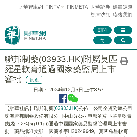
財華智庫網
FINTV
FINMETA
財華證券
媒體矩陣
智庫沙龍
聯絡我們
訂閱
简
聯邦制藥(03933.HK)附屬莫匹
羅星軟膏通過國家藥監局上市
審批
原創
日期：
2024年12月5日 上午8:57
【財華社訊】聯邦制藥(
03933.HK
)公佈，公司全資附屬公司
珠海聯邦制藥股份有限公司中山分公司申報的莫匹羅星軟膏
(規格：2%(5g:0.1g))通過中國國家藥品監督管理局上市審
批，藥品批准文號：國藥准字H20249649。莫匹羅星軟膏