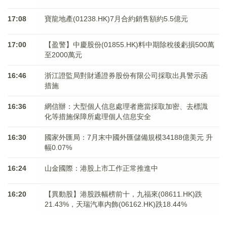
17:08
寶龍地產(01238.HK)7月合約銷售額約5.5億元
17:00
【盈警】中慶股份(01855.HK)料中期除稅後虧損500萬
至2000萬元
16:46
浙江證監局對財通證券股份有限公司採取出具警示函
措施
16:36
網信辦：大型個人信息處理者應當採取加密、去標識
化等措施保障所處理個人信息安全
16:30
國家外匯局：7月末中國外匯儲備規模34188億美元 升
幅0.07%
16:24
山金國際：港股上市工作正常推進中
16:20
【異動股】港股跌幅榜前十，九福來(08611.HK)跌
21.43%，天瑞汽車内飾(06162.HK)跌18.44%