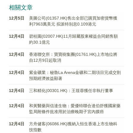
相關文章
12月5日
美圖公司(01357.HK)售出全部已購買加密貨幣獲
利7963萬美元 拟派特别息0.109港元
12月4日
碧桂園(02007.HK)11月歸屬股東權益合同銷售額
約30.1億元
12月4日
香港聯交所：寶寶樹集團(01761.HK)上市地位將
自12月9日起取消
12月4日
紫金礦業：秘魯La Arena金礦和二期項目完成交割
預期經濟效益顯著
12月4日
三和精化(00301.HK)：王筱蓉獲任非執行董事
12月4日
和黃醫藥與信達生物：愛優特聯合達伯舒獲國家藥
監局附條件批准用於治療晚期子宮內膜癌
12月4日
方舟健客(06086.HK)獲納入恒生香港上市生物科
技指數