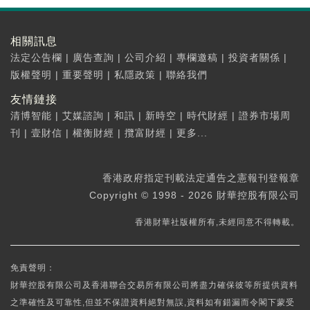
相關訊息
法定公告欄
|
廣告查詢
|
公司介紹
|
專欄邀稿
|
投資者關係
|
版權聲明
|
重要聲明
|
私隱政策
|
聯絡我們
友情鏈接
清博智能
|
艾媒諮詢
|
和訊
|
新時空
|
時代財經
|
證券市場周
刊
|
壹財信
|
權衡財經
|
攬富財經
|
更多...
香港政府指定刊載法定通告之憲報刊登報章
Copyright © 1998 - 2026 財華控股有限公司
香港財華社版權所有,未經同意不得轉載。
免責聲明：
財華控股有限公司及香港聯合交易所有限公司將盡力確保彼等所提供資料
之準確性及可靠性,但並不保證資料絕對無誤,資料如有錯漏而令閣下蒙受