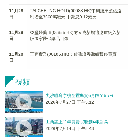
11月28
TAI CHEUNG HOLD(00088.HK)中期股東應佔溢
日
利增至3660萬港元 中期息0.12港元
11月28
亞盛醫藥-B(06855.HK)耐立克新增適應症納入新
日
版國家醫保藥品目錄
11月28
正商實業(00185.HK)：債務證券繼續暫停買賣
日
視頻
尖沙咀寫字樓空置率於6月跌至6.7%
2026年7月27日 下午3:12
工商舖上半年買賣宗數創4年新高
2026年7月14日 下午5:43