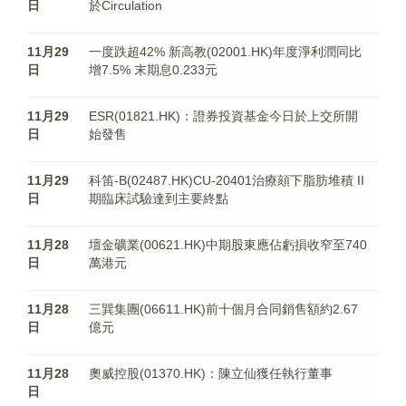
日
於Circulation
11月29
一度跌超42% 新高教(02001.HK)年度淨利潤同比
日
增7.5% 末期息0.233元
11月29
ESR(01821.HK)：證券投資基金今日於上交所開
日
始發售
11月29
科笛-B(02487.HK)CU-20401治療頦下脂肪堆積 II
日
期臨床試驗達到主要終點
11月28
壇金礦業(00621.HK)中期股東應佔虧損收窄至740
日
萬港元
11月28
三巽集團(06611.HK)前十個月合同銷售額約2.67
日
億元
11月28
奧威控股(01370.HK)：陳立仙獲任執行董事
日