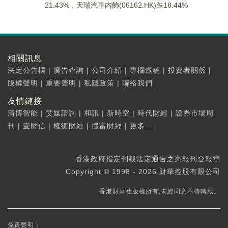
21.43%，天瑞汽車内飾(06162.HK)跌18.44%
相關訊息
法定公告欄
|
廣告查詢
|
公司介紹
|
專欄邀稿
|
投資者關係
|
版權聲明
|
重要聲明
|
私隱政策
|
聯絡我們
友情鏈接
清博智能
|
艾媒諮詢
|
和訊
|
新時空
|
時代財經
|
證券市場周
刊
|
壹財信
|
權衡財經
|
攬富財經
|
更多...
香港政府指定刊載法定通告之憲報刊登報章
Copyright © 1998 - 2026 財華控股有限公司
香港財華社版權所有,未經同意不得轉載。
免責聲明：