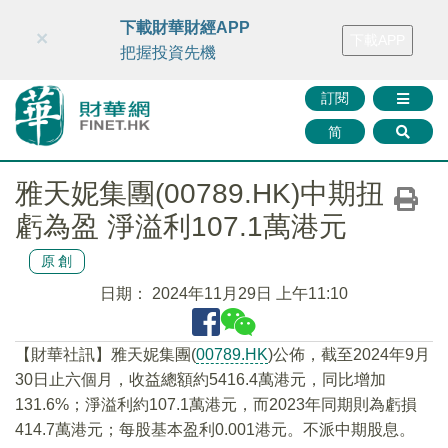
財華智庫網
FINTV
FINMETA
財華證券
媒體矩陣
下載財華財經APP
×
下載APP
智庫沙龍
聯絡我們
把握投資先機
訂閱
简
雅天妮集團(00789.HK)中期扭
虧為盈 淨溢利107.1萬港元
原創
日期：
2024年11月29日 上午11:10
【財華社訊】雅天妮集團(
00789.HK
)公佈，截至2024年9月
30日止六個月，收益總額約5416.4萬港元，同比增加
131.6%；淨溢利約107.1萬港元，而2023年同期則為虧損
414.7萬港元；每股基本盈利0.001港元。不派中期股息。