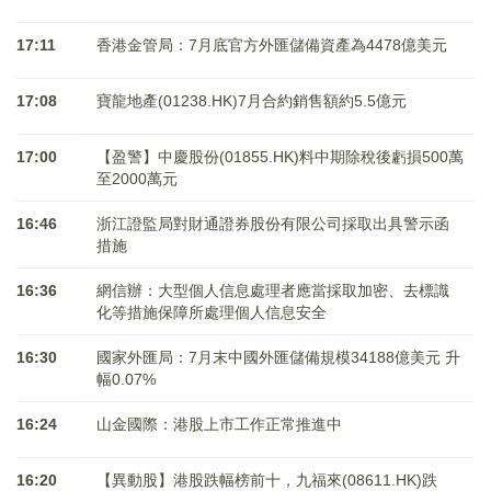
17:11
香港金管局：7月底官方外匯儲備資產為4478億美元
17:08
寶龍地產(01238.HK)7月合約銷售額約5.5億元
17:00
【盈警】中慶股份(01855.HK)料中期除稅後虧損500萬
至2000萬元
16:46
浙江證監局對財通證券股份有限公司採取出具警示函
措施
16:36
網信辦：大型個人信息處理者應當採取加密、去標識
化等措施保障所處理個人信息安全
16:30
國家外匯局：7月末中國外匯儲備規模34188億美元 升
幅0.07%
16:24
山金國際：港股上市工作正常推進中
16:20
【異動股】港股跌幅榜前十，九福來(08611.HK)跌