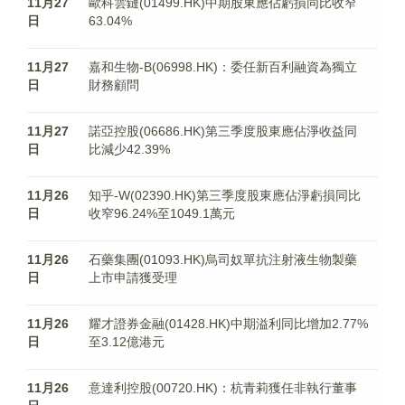
11月27
歐科雲鏈(01499.HK)中期股東應佔虧損同比收窄
日
63.04%
11月27
嘉和生物-B(06998.HK)：委任新百利融資為獨立
日
財務顧問
11月27
諾亞控股(06686.HK)第三季度股東應佔淨收益同
日
比減少42.39%
11月26
知乎-W(02390.HK)第三季度股東應佔淨虧損同比
日
收窄96.24%至1049.1萬元
11月26
石藥集團(01093.HK)烏司奴單抗注射液生物製藥
日
上市申請獲受理
11月26
耀才證券金融(01428.HK)中期溢利同比增加2.77%
日
至3.12億港元
11月26
意達利控股(00720.HK)：杭青莉獲任非執行董事