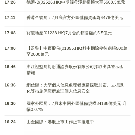
17:26
德適-B(02526.HK)中期歸母淨虧損擴大至5588.3萬元
17:11
香港金管局：7月底官方外匯儲備資產為4478億美元
17:08
寶龍地產(01238.HK)7月合約銷售額約5.5億元
17:00
【盈警】中慶股份(01855.HK)料中期除稅後虧損500萬
至2000萬元
16:46
浙江證監局對財通證券股份有限公司採取出具警示函
措施
16:36
網信辦：大型個人信息處理者應當採取加密、去標識
化等措施保障所處理個人信息安全
16:30
國家外匯局：7月末中國外匯儲備規模34188億美元 升
幅0.07%
16:24
山金國際：港股上市工作正常推進中