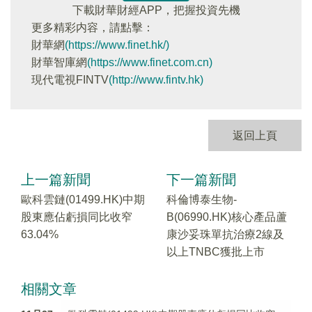
下載財華財經APP，把握投資先機
更多精彩内容，請點擊：
財華網
(https://www.finet.hk/)
財華智庫網
(https://www.finet.com.cn)
現代電視FINTV
(http://www.fintv.hk)
返回上頁
上一篇新聞
下一篇新聞
歐科雲鏈(01499.HK)中期
科倫博泰生物-
股東應佔虧損同比收窄
B(06990.HK)核心產品蘆
63.04%
康沙妥珠單抗治療2線及
以上TNBC獲批上市
相關文章