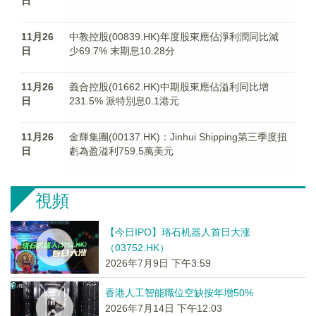
日
11月26
中教控股(00839.HK)年度股東應佔淨利潤同比減
日
少69.7% 末期息10.28分
11月26
義合控股(01662.HK)中期股東應佔溢利同比增
日
231.5% 派特別息0.1港元
11月26
金輝集團(00137.HK)：Jinhui Shipping第三季度扭
日
虧為盈溢利759.5萬美元
視頻
【今日IPO】珞石机器人首日大涨
（03752.HK）
2026年7月9日 下午3:59
香港人工智能職位空缺按年增50%
2026年7月14日 下午12:03