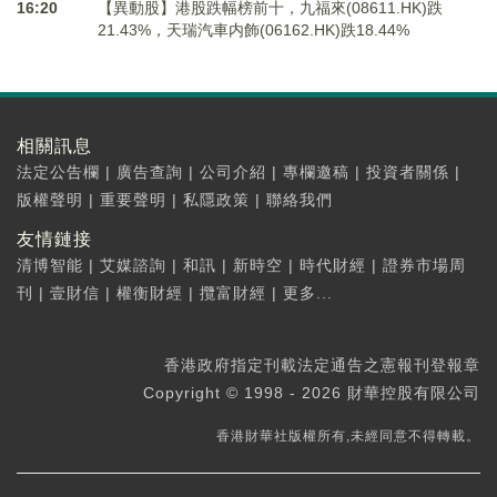
16:20
【異動股】港股跌幅榜前十，九福來(08611.HK)跌
21.43%，天瑞汽車内飾(06162.HK)跌18.44%
相關訊息
法定公告欄
|
廣告查詢
|
公司介紹
|
專欄邀稿
|
投資者關係
|
版權聲明
|
重要聲明
|
私隱政策
|
聯絡我們
友情鏈接
清博智能
|
艾媒諮詢
|
和訊
|
新時空
|
時代財經
|
證券市場周
刊
|
壹財信
|
權衡財經
|
攬富財經
|
更多...
香港政府指定刊載法定通告之憲報刊登報章
Copyright © 1998 - 2026 財華控股有限公司
香港財華社版權所有,未經同意不得轉載。