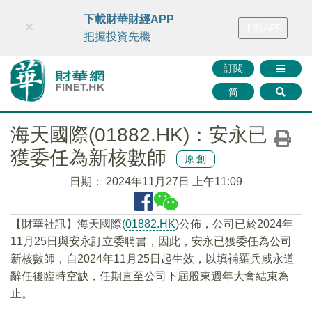
財華智庫網
FINTV
FINMETA
財華證券
媒體矩陣
下載財華財經APP
×
下載APP
智庫沙龍
聯絡我們
把握投資先機
訂閱
简
海天國際(01882.HK)：安永已
獲委任為新核數師
原創
日期：
2024年11月27日 上午11:09
【財華社訊】海天國際(
01882.HK
)公佈，公司已於2024年
11月25日與安永訂立委聘書，因此，安永已獲委任為公司
新核數師，自2024年11月25日起生效，以填補羅兵咸永道
辭任後臨時空缺，任期直至公司下屆股東週年大會結束為
止。