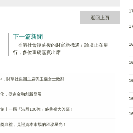
1
返回上頁
1
下一篇新聞
1
「香港社會復蘇後的財富新機遇」論壇正在舉
行，多位重磅嘉賓出席
1
行中，財華社集團主席勞玉儀女士致辭
1
幣化，促進金融創新發展
1
暨第十一屆「港股100強」盛典盛大啓幕！
1
」頒獎典禮，見證資本市場的璀璨星光！