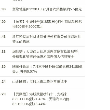
7:08
寶龍地產(01238.HK)7月合約銷售額約5.5億元
7:00
【盈警】中慶股份(01855.HK)料中期除稅後虧
損500萬至2000萬元
6:46
浙江證監局對財通證券股份有限公司採取出具
警示函措施
6:36
網信辦：大型個人信息處理者應當採取加密、
去標識化等措施保障所處理個人信息安全
6:30
國家外匯局：7月末中國外匯儲備規模34188億
美元 升幅0.07%
6:24
山金國際：港股上市工作正常推進中
6:20
【異動股】港股跌幅榜前十，九福來
(08611.HK)跌21.43%，天瑞汽車内飾
(06162.HK)跌18.44%