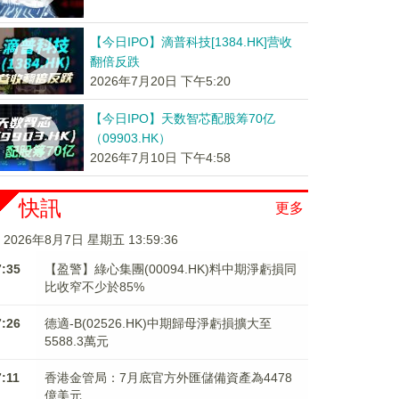
【今日IPO】滴普科技[1384.HK]营收
翻倍反跌
2026年7月20日 下午5:20
【今日IPO】天数智芯配股筹70亿
（09903.HK）
2026年7月10日 下午4:58
快訊
更多
2026年8月7日 星期五 13:59:36
7:35
【盈警】綠心集團(00094.HK)料中期淨虧損同
比收窄不少於85%
7:26
德適-B(02526.HK)中期歸母淨虧損擴大至
5588.3萬元
7:11
香港金管局：7月底官方外匯儲備資產為4478
億美元