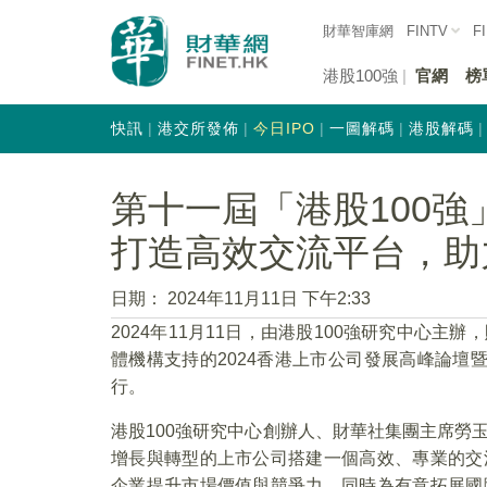
財華智庫網
FINTV
F
港股100強
官網
榜
快訊
港交所發佈
今日IPO
一圖解碼
港股解碼
第十一屆「港股100
打造高效交流平台，助
日期：
2024年11月11日 下午2:33
2024年11月11日，由港股100強研究中心
體機構支持的2024香港上市公司發展高峰論壇
行。
港股100強研究中心創辦人、財華社集團主席勞
增長與轉型的上市公司搭建一個高效、專業的交
企業提升市場價值與競爭力，同時為有意拓展國