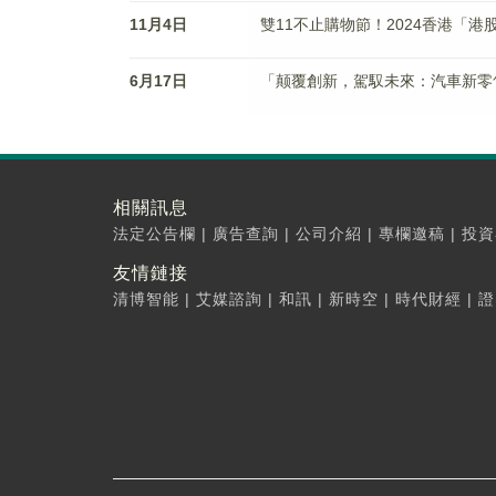
11月4日
雙11不止購物節！2024香港「港
6月17日
「颠覆創新，駕馭未來：汽車新零
相關訊息
法定公告欄
|
廣告查詢
|
公司介紹
|
專欄邀稿
|
投資
友情鏈接
清博智能
|
艾媒諮詢
|
和訊
|
新時空
|
時代財經
|
證