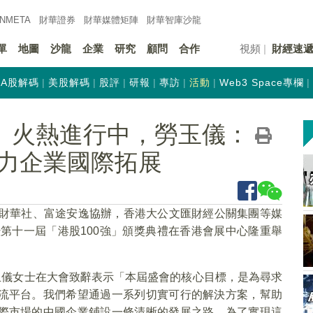
INMETA
財華證券
財華
媒體矩陣
財華
智庫沙龍
單
地圖
沙龍
企業
研究
顧問
合作
視頻
財經速
A股解碼
美股解碼
股評
研報
專訪
活動
Web3 Space專欄
強」火熱進行中，勞玉儀：
力企業國際拓展
主辦，財華社、富途安逸協辦，香港大公文匯財經公關集團等媒
暨第十一屆「港股100強」頒獎典禮在香港會展中心隆重舉
玉儀女士在大會致辭表示「本屆盛會的核心目標，是為尋求
流平台。我們希望通過一系列切實可行的解決方案，幫助
際市場的中國企業鋪設一條清晰的發展之路。為了實現這