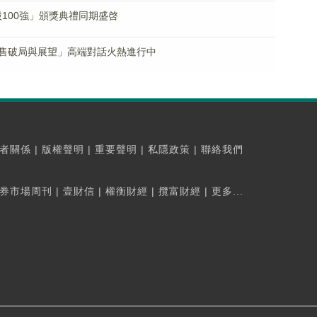
股100強」頒獎典禮同期盛啓
售破局與展望」高端對話火熱進行中
者關係
|
版權聲明
|
重要聲明
|
私隱政策
|
聯絡我們
券市場周刊
|
壹財信
|
權衡財經
|
攬富財經
|
更多...