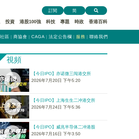
訂閱
简
遞
投資
港股100強
科技
專題
時政
香港百科
社區
商協會
CAGA
法定公告欄
服務
聯絡我們
視頻
【今日IPO】亦诺微三闯港交所
2026年7月20日 下午5:20
【今日IPO】上海生生二冲港交所
2026年7月24日 下午5:36
【今日IPO】威兆半导体二冲港股
2026年7月16日 下午3:50