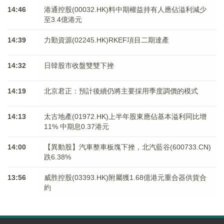
14:46
港通控股(00032.HK)料中期權益持有人應佔溢利減少
至3.4億港元
14:39
力勤資源(02245.HK)RKEF項目二期達產
14:32
日韓股市收盤雙雙下挫
14:19
北京君正：預計後續仍將主要採用季度調價的模式
14:13
太古地產(01972.HK)上半年股東應佔基本溢利同比增
11% 中期息0.37港元
14:00
【異動股】汽車整車板塊下挫，北汽藍谷(600733.CN)
跌6.38%
13:56
威胜控股(03393.HK)附屬獲1.68億港元重合器供貨合
約