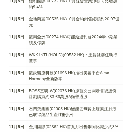
11月5日
信利國際(00732.HK)10月綜合營業淨額同比增加
約9.4%
11月5日
金地商置(00535.HK)10月合約銷售總額約20.97億
元
11月5日
復興亞洲(00274.HK)可能延遲刊發2024年中期業
績及停牌
11月5日
WKK INTL(HOLD)(00532.HK)：王賢誌辭任執行
董事
11月5日
復銳醫療科技(01696.HK)推出美容平台Alma
Harmony全新版本
11月5日
BOSS直聘-W(02076.HK)據首次公開發售後股份
計劃購買約33.66萬股A類普通股
11月5日
石四藥集團(02005.HK)鹽酸去氧腎上腺素注射液
已取得藥品生產註冊批件
11月5日
金川國際(02362.HK)首九月出售銅同比減少約3%