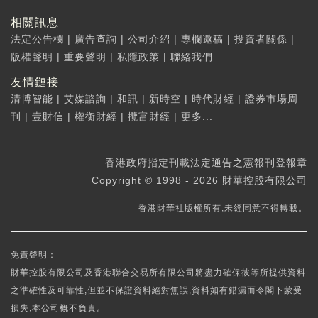
相關訊息
法定公告欄
|
廣告查詢
|
公司介紹
|
專欄邀稿
|
投資者關係
|
版權聲明
|
重要聲明
|
私隱政策
|
聯絡我們
友情鏈接
清博智能
|
艾媒諮詢
|
和訊
|
新時空
|
時代財經
|
證券市場周
刊
|
壹財信
|
權衡財經
|
攬富財經
|
更多...
香港政府指定刊載法定通告之憲報刊登報章
Copyright © 1998 - 2026 財華控股有限公司
香港財華社版權所有,未經同意不得轉載。
免責聲明：
財華控股有限公司及香港聯合交易所有限公司將盡力確保彼等所提供資料
之準確性及可靠性,但並不保證資料絕對無誤,資料如有錯漏而令閣下蒙受
損失,本公司概不負責。