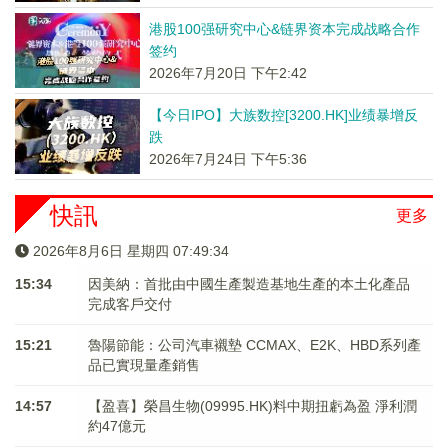
港股100强研究中心&链界资本完成战略合作
签约
2026年7月20日 下午2:42
【今日IPO】大族数控[3200.HK]业绩暴增反
跌
2026年7月24日 下午5:36
快訊
更多
2026年8月6日 星期四 07:49:34
15:34
因美納：首批由中國生產製造基地生產的本土化產品
完成客戶交付
15:21
魯陽節能：公司汽車襯墊 CCMAX、E2K、HBD系列產
品已實現量產銷售
14:57
【盈喜】榮昌生物(09995.HK)料中期扭虧為盈 淨利潤
約47億元