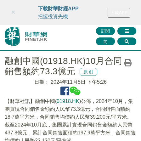
財華智庫網
FINTV
FINMETA
財華證券
媒體矩陣
下載財華財經APP
×
下載APP
智庫沙龍
聯絡我們
把握投資先機
訂閱
简
融創中國(01918.HK)10月合同
銷售額約73.3億元
原創
日期：
2024年11月5日 下午5:26
【財華社訊】融創中國(
01918.HK
)公佈，2024年10月，集
團實現合同銷售金額約人民幣73.3億元，合同銷售面積約
18.7萬平方米，合同銷售均價約人民幣39,200元/平方米。
截至2024年10月底，集團累計實現合同銷售金額約人民幣
437.8億元，累計合同銷售面積約197.9萬平方米，合同銷售
均價約人民幣22,120元/平方米。