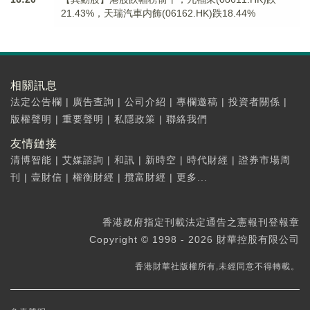
21.43%，天瑞汽車内飾(06162.HK)跌18.44%
相關訊息
法定公告欄
|
廣告查詢
|
公司介紹
|
專欄邀稿
|
投資者關係
|
版權聲明
|
重要聲明
|
私隱政策
|
聯絡我們
友情鏈接
清博智能
|
艾媒諮詢
|
和訊
|
新時空
|
時代財經
|
證券市場周
刊
|
壹財信
|
權衡財經
|
攬富財經
|
更多...
香港政府指定刊載法定通告之憲報刊登報章
Copyright © 1998 - 2026 財華控股有限公司
香港財華社版權所有,未經同意不得轉載。