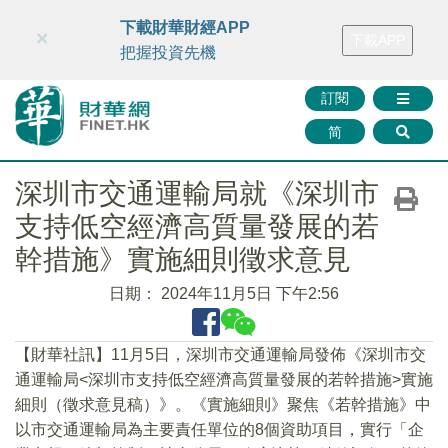
財華智庫網
FINTV
FINMETA
財華證券
媒體矩陣
下載財華財經APP
×
下載APP
智庫沙龍
聯絡我們
把握投資先機
訂閱
简
深圳市交通運輸局就《深圳市
支持低空經濟高質量發展的若
幹措施》實施細則徵求意見
日期：
2024年11月5日 下午2:56
【財華社訊】11月5日，深圳市交通運輸局發佈《深圳市交
通運輸局<深圳市支持低空經濟高質量發展的若幹措施>實施
細則（徵求意見稿）》。《實施細則》聚焦《若幹措施》中
以市交通運輸局為主要責任單位的8個資助項目，實行「企