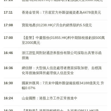
17:11
香港金管局：7月底官方外匯儲備資產為4478億美元
17:08
寶龍地產(01238.HK)7月合約銷售額約5.5億元
17:00
【盈警】中慶股份(01855.HK)料中期除稅後虧損500萬
至2000萬元
16:46
浙江證監局對財通證券股份有限公司採取出具警示函
措施
16:36
網信辦：大型個人信息處理者應當採取加密、去標識
化等措施保障所處理個人信息安全
16:30
國家外匯局：7月末中國外匯儲備規模34188億美元 升
幅0.07%
16:24
山金國際：港股上市工作正常推進中
16:20
【異動股】港股跌幅榜前十，九福來(08611.HK)跌