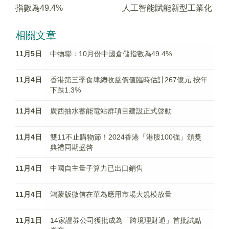
指數為49.4%
人工智能賦能新型工業化
相關文章
11月5日
中物聯：10月份中國倉儲指數為49.4%
11月4日
香港第三季食肆總收益價值臨時估計267億元 按年
下跌1.3%
11月4日
廣西抽水蓄能電站群項目建設正式啓動
11月4日
雙11不止購物節！2024香港「港股100強」頒獎
典禮同期盛啓
11月4日
中國自主量子算力已出口銷售
11月4日
鴻蒙版微信在華為應用市場大規模放量
11月1日
14家證券公司獲批成為「跨境理財通」首批試點