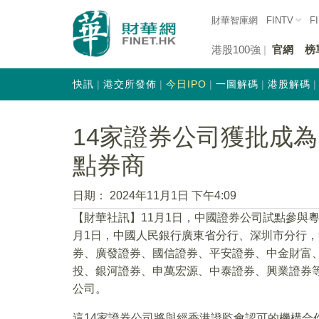
財華智庫網
FINTV
F
港股100強
官網
榜
快訊
港交所發佈
今日IPO
一圖解碼
港股解碼
14家證券公司獲批成
點券商
日期：
2024年11月1日 下午4:09
【財華社訊】11月1日，中國證券公司試點參與
月1日，中國人民銀行廣東省分行、深圳市分行
券、廣發證券、國信證券、平安證券、中金財富
投、銀河證券、申萬宏源、中泰證券、興業證券等
公司。
這14家證券公司將與經香港證監會認可的機構合