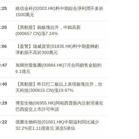
1:25
維信金科(02003.HK)料中期綜合淨利潤不多於
1500萬元
1:20
【異動股】鎢板塊拉升，中鎢高新
(000657.CN)漲7.24%
1:06
【盈警】瑞威資管(01835.HK)料中期盈轉虧
淨虧損不高於300萬元
0:47
旭輝控股集團(00884.HK)7月合同銷售金額約
6.1億元
0:40
【異動股】昨日打二板以上表現板塊拉升，欣
天科技(300615.CN)漲19.97%
0:29
博安生物(06955.HK)阿柏西普眼內注射溶液在
巴西提交上市許可申請
0:22
億勝生物科技(01061.HK)中期溢利同比減少
32.2%至1.11億港元 派息5港仙