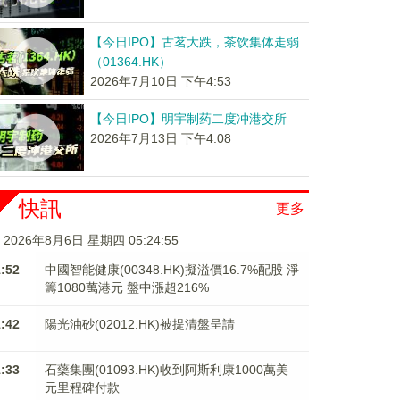
【今日IPO】古茗大跌，茶饮集体走弱
（01364.HK）
2026年7月10日 下午4:53
【今日IPO】明宇制药二度冲港交所
2026年7月13日 下午4:08
快訊
更多
2026年8月6日 星期四 05:24:55
1:52
中國智能健康(00348.HK)擬溢價16.7%配股 淨
籌1080萬港元 ​​​​​​​盤中漲超216%
1:42
陽光油砂(02012.HK)被提清盤呈請
1:33
石藥集團(01093.HK)收到阿斯利康1000萬美
元里程碑付款