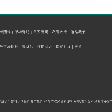
者關係
|
版權聲明
|
重要聲明
|
私隱政策
|
聯絡我們
券市場周刊
|
壹財信
|
權衡財經
|
攬富財經
|
更多...
所提供資料之準確性及可靠性,但並不保證資料絕對無誤,資料如有錯漏而令閣