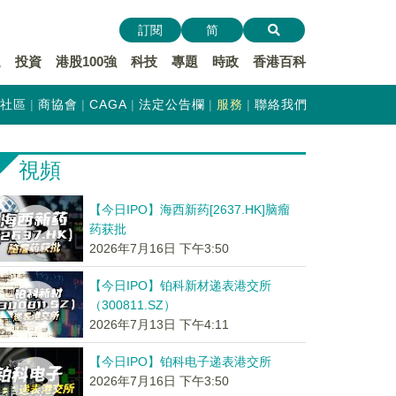
訂閱
简
遞
投資
港股100強
科技
專題
時政
香港百科
社區
商協會
CAGA
法定公告欄
服務
聯絡我們
視頻
【今日IPO】海西新药[2637.HK]脑瘤
药获批
2026年7月16日 下午3:50
【今日IPO】铂科新材递表港交所
（300811.SZ）
2026年7月13日 下午4:11
【今日IPO】铂科电子递表港交所
2026年7月16日 下午3:50