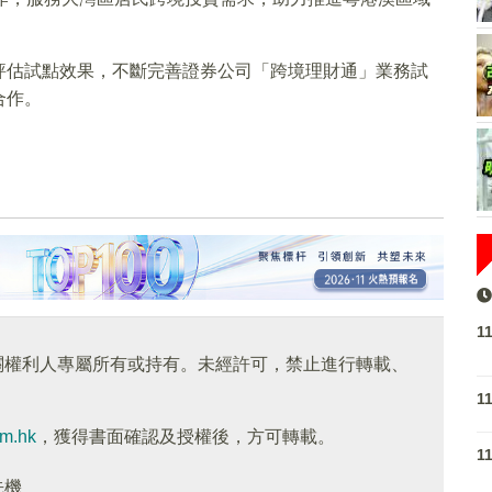
評估試點效果，不斷完善證券公司「跨境理財通」業務試
合作。
1
關權利人專屬所有或持有。未經許可，禁止進行轉載、
1
om.hk
，獲得書面確認及授權後，方可轉載。
1
先機