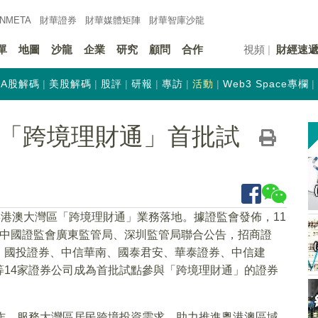
INMETA
財華證券
財華
媒體矩陣
財華
智庫沙龍
單
地圖
沙龍
企業
研究
顧問
合作
視頻
財經速
A股解碼
美股解碼
股評
研報
專訪
活動
Web3 Space專欄
為「跨境理財通」首批試
粵港澳大灣區「跨境理財通」業務落地。據證監會發佈，11
，中國證監會廣東監管局、深圳監管局聯合公告，招商證
、國投證券、中信華南、國泰君安、華泰證券、中信建
14家證券公司成為首批試點參與「跨境理財通」的證券
作，服務大灣區居民跨境投資需求，助力推進粵港澳區域