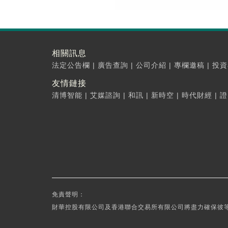
相關訊息
法定公告欄
|
廣告查詢
|
公司介紹
|
專欄邀稿
|
投資
友情鏈接
清博智能
|
艾媒諮詢
|
和訊
|
新時空
|
時代財經
|
證
免責聲明：
財華控股有限公司及香港聯合交易所有限公司將盡力確保彼等