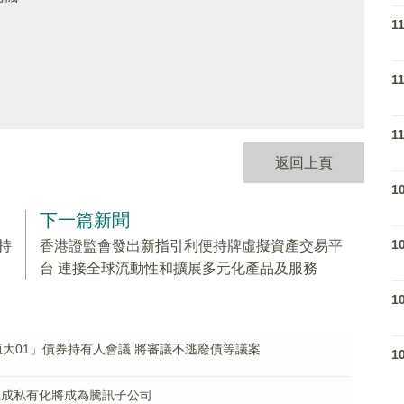
1
1
1
返回上頁
1
下一篇新聞
1
持
香港證監會發出新指引利便持牌虛擬資產交易平
台 連接全球流動性和擴展多元化產品及服務
1
0恒大01」債券持有人會議 將審議不逃廢債等議案
1
完成私有化將成為騰訊子公司