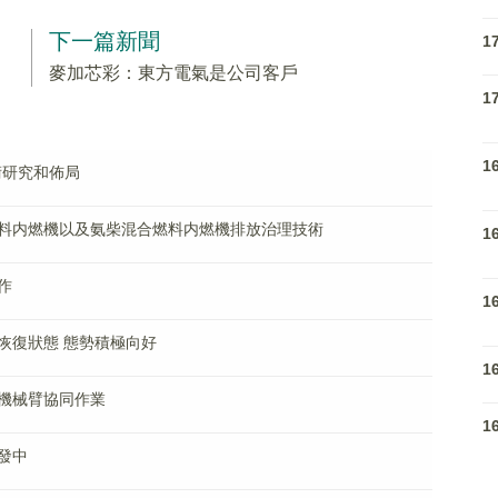
下一篇新聞
1
麥加芯彩：東方電氣是公司客戶
1
1
術研究和佈局
料内燃機以及氨柴混合燃料内燃機排放治理技術
1
作
1
恢復狀態 態勢積極向好
1
機械臂協同作業
1
發中