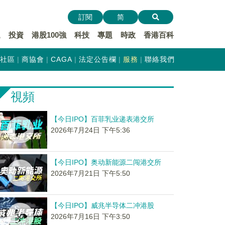
訂閱
简
遞
投資
港股100強
科技
專題
時政
香港百科
社區
商協會
CAGA
法定公告欄
服務
聯絡我們
視頻
【今日IPO】百菲乳业递表港交所
2026年7月24日 下午5:36
【今日IPO】奥动新能源二闯港交所
2026年7月21日 下午5:50
【今日IPO】威兆半导体二冲港股
2026年7月16日 下午3:50