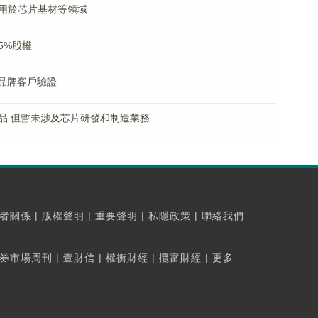
用於芯片基材等領域
5%股權
分品牌客戶驗證
品 但暫未涉及芯片研發和制造業務
者關係
|
版權聲明
|
重要聲明
|
私隱政策
|
聯絡我們
券市場周刊
|
壹財信
|
權衡財經
|
攬富財經
|
更多...