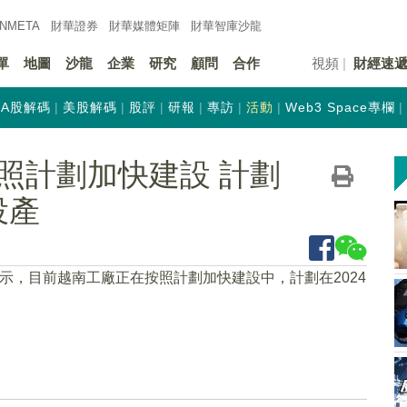
INMETA
財華證券
財華
媒體矩陣
財華
智庫沙龍
單
地圖
沙龍
企業
研究
顧問
合作
視頻
財經速
A股解碼
美股解碼
股評
研報
專訪
活動
Web3 Space專欄
照計劃加快建設 計劃
投產
表示，目前越南工廠正在按照計劃加快建設中，計劃在2024