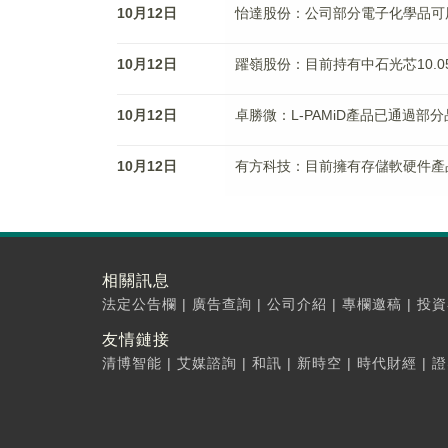
10月12日
怡達股份：公司部分電子化學品可
10月12日
躍嶺股份：目前持有中石光芯10.0
10月12日
卓勝微：L-PAMiD產品已通過部
10月12日
有方科技：目前擁有存儲軟硬件產
相關訊息
法定公告欄
|
廣告查詢
|
公司介紹
|
專欄邀稿
|
投資
友情鏈接
清博智能
|
艾媒諮詢
|
和訊
|
新時空
|
時代財經
|
證