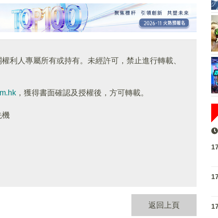
關權利人專屬所有或持有。未經許可，禁止進行轉載、
om.hk
，獲得書面確認及授權後，方可轉載。
先機
1
1
返回上頁
1