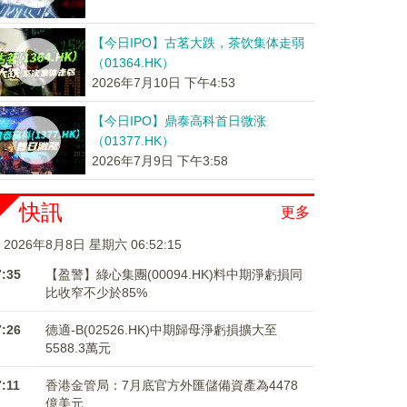
【今日IPO】古茗大跌，茶饮集体走弱
（01364.HK）
2026年7月10日 下午4:53
【今日IPO】鼎泰高科首日微涨
（01377.HK）
2026年7月9日 下午3:58
快訊
更多
2026年8月8日 星期六 06:52:15
7:35
【盈警】綠心集團(00094.HK)料中期淨虧損同
比收窄不少於85%
7:26
德適-B(02526.HK)中期歸母淨虧損擴大至
5588.3萬元
7:11
香港金管局：7月底官方外匯儲備資產為4478
億美元