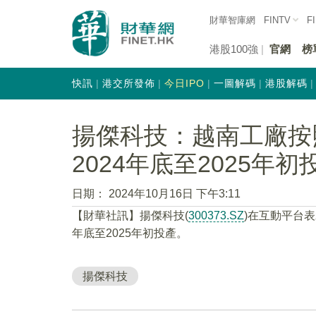
財華智庫網
FINTV
F
港股100強
官網
榜
快訊
港交所發佈
今日IPO
一圖解碼
港股解碼
揚傑科技：越南工廠按
2024年底至2025年初
日期：
2024年10月16日 下午3:11
【財華社訊】揚傑科技(
300373.SZ
)在互動平台
年底至2025年初投產。
揚傑科技