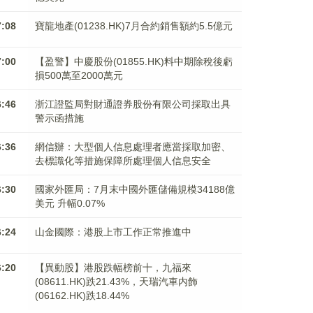
7:08
寶龍地產(01238.HK)7月合約銷售額約5.5億元
7:00
【盈警】中慶股份(01855.HK)料中期除稅後虧
損500萬至2000萬元
6:46
浙江證監局對財通證券股份有限公司採取出具
警示函措施
6:36
網信辦：大型個人信息處理者應當採取加密、
去標識化等措施保障所處理個人信息安全
6:30
國家外匯局：7月末中國外匯儲備規模34188億
美元 升幅0.07%
6:24
山金國際：港股上市工作正常推進中
6:20
【異動股】港股跌幅榜前十，九福來
(08611.HK)跌21.43%，天瑞汽車内飾
(06162.HK)跌18.44%