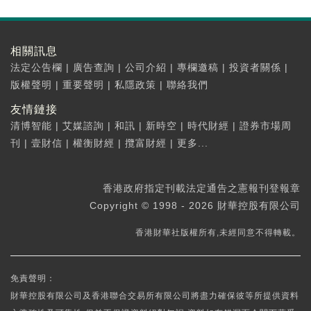
相關訊息
法定公告欄
|
廣告查詢
|
公司介紹
|
專欄邀稿
|
投資者關係
|
版權聲明
|
重要聲明
|
私隱政策
|
聯絡我們
友情鏈接
清博智能
|
艾媒諮詢
|
和訊
|
新時空
|
時代財經
|
證券市場周
刊
|
壹財信
|
權衡財經
|
攬富財經
|
更多...
香港政府指定刊載法定通告之憲報刊登報章
Copyright © 1998 - 2026 財華控股有限公司
香港財華社版權所有,未經同意不得轉載。
免責聲明：
財華控股有限公司及香港聯合交易所有限公司將盡力確保彼等所提供資料