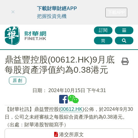
財華智庫網
FINTV
FINMETA
財華證券
媒體矩陣
下載財華財經APP
×
下載APP
智庫沙龍
聯絡我們
把握投資先機
訂閱
简
鼎益豐控股(00612.HK)9月底
每股資產淨值約為0.38港元
原創
日期：
2024年10月15日 下午4:31
【財華社訊】鼎益豐控股(
00612.HK
)公佈，於2024年9月30
日，公司之未經審核之每股綜合資產淨值約為0.38港元。
（出處：財華港股智能寫手）
港交所原文