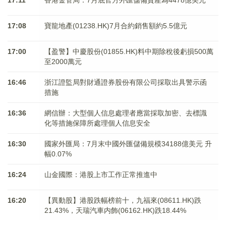
17:11
香港金管局：7月底官方外匯儲備資產為4478億美元
17:08
寶龍地產(01238.HK)7月合約銷售額約5.5億元
17:00
【盈警】中慶股份(01855.HK)料中期除稅後虧損500萬
至2000萬元
16:46
浙江證監局對財通證券股份有限公司採取出具警示函
措施
16:36
網信辦：大型個人信息處理者應當採取加密、去標識
化等措施保障所處理個人信息安全
16:30
國家外匯局：7月末中國外匯儲備規模34188億美元 升
幅0.07%
16:24
山金國際：港股上市工作正常推進中
16:20
【異動股】港股跌幅榜前十，九福來(08611.HK)跌
21.43%，天瑞汽車内飾(06162.HK)跌18.44%