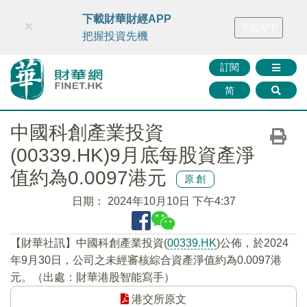
財華智庫網
FINTV
FINMETA
財華證券
媒體矩陣
下載財華財經APP
×
下載APP
智庫沙龍
聯絡我們
把握投資先機
訂閱
简
中國科創產業投資
(00339.HK)9月底每股資產淨
值約為0.0097港元
原創
日期：
2024年10月10日 下午4:37
【財華社訊】中國科創產業投資(
00339.HK
)公佈，於2024
年9月30日，公司之未經審核綜合資產淨值約為0.0097港
元。（出處：財華港股智能寫手）
港交所原文