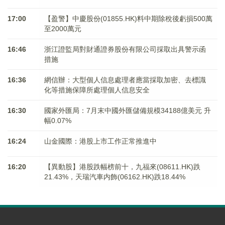
17:00
【盈警】中慶股份(01855.HK)料中期除稅後虧損500萬
至2000萬元
16:46
浙江證監局對財通證券股份有限公司採取出具警示函
措施
16:36
網信辦：大型個人信息處理者應當採取加密、去標識
化等措施保障所處理個人信息安全
16:30
國家外匯局：7月末中國外匯儲備規模34188億美元 升
幅0.07%
16:24
山金國際：港股上市工作正常推進中
16:20
【異動股】港股跌幅榜前十，九福來(08611.HK)跌
21.43%，天瑞汽車内飾(06162.HK)跌18.44%