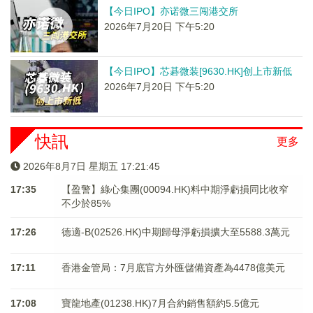
【今日IPO】亦诺微三闯港交所
2026年7月20日 下午5:20
【今日IPO】芯碁微装[9630.HK]创上市新低
2026年7月20日 下午5:20
快訊
更多
2026年8月7日 星期五 17:21:45
17:35
【盈警】綠心集團(00094.HK)料中期淨虧損同比收窄
不少於85%
17:26
德適-B(02526.HK)中期歸母淨虧損擴大至5588.3萬元
17:11
香港金管局：7月底官方外匯儲備資產為4478億美元
17:08
寶龍地產(01238.HK)7月合約銷售額約5.5億元