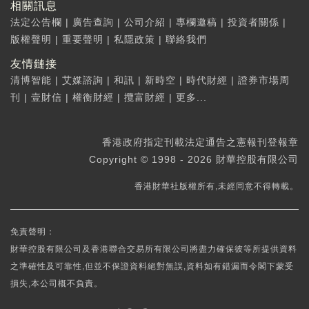
相關訊息
法定公告欄
|
廣告查詢
|
公司介紹
|
專欄邀稿
|
投資者關係
|
版權聲明
|
重要聲明
|
私隱政策
|
聯絡我們
友情鏈接
清博智能
|
艾媒諮詢
|
和訊
|
新時空
|
時代財經
|
證券市場周
刊
|
壹財信
|
權衡財經
|
攬富財經
|
更多...
香港政府指定刊載法定通告之憲報刊登報章
Copyright © 1998 - 2026 財華控股有限公司
香港財華社版權所有,未經同意不得轉載。
免責聲明：
財華控股有限公司及香港聯合交易所有限公司將盡力確保彼等所提供資料
之準確性及可靠性,但並不保證資料絕對無誤,資料如有錯漏而令閣下蒙受
損失,本公司概不負責。