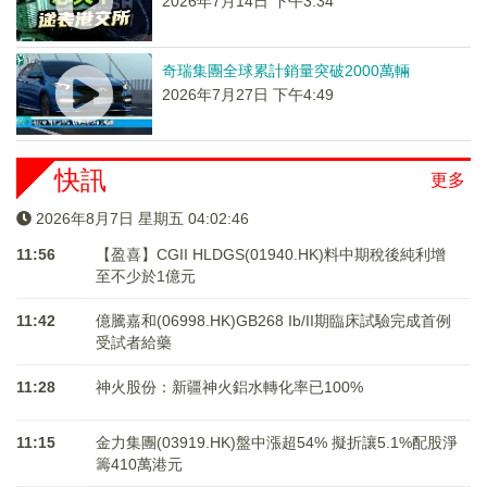
2026年7月14日 下午3:34
奇瑞集團全球累計銷量突破2000萬輛
2026年7月27日 下午4:49
快訊
更多
2026年8月7日 星期五 04:02:46
11:56
【盈喜】CGII HLDGS(01940.HK)料中期稅後純利增
至不少於1億元
11:42
億騰嘉和(06998.HK)GB268 Ib/II期臨床試驗完成首例
受試者給藥
11:28
神火股份：新疆神火鋁水轉化率已100%
11:15
金力集團(03919.HK)盤中漲超54% 擬折讓5.1%配股淨
籌410萬港元