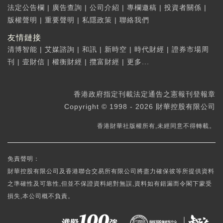
法定公告欄
|
廣告查詢
|
公司介紹
|
專欄邀稿
|
投資者關係
|
版權聲明
|
重要聲明
|
私隱政策
|
聯絡我們
友情鏈接
清博智能
|
艾媒諮詢
|
和訊
|
新時空
|
時代財經
|
證券市場周
刊
|
壹財信
|
權衡財經
|
攬富財經
|
更多...
香港政府指定刊載法定通告之憲報刊登報章
Copyright © 1998 - 2026 財華控股有限公司
香港財華社版權所有,未經同意不得轉載。
免責聲明：
財華控股有限公司及香港聯合交易所有限公司將盡力確保彼等所提供資料
之準確性及可靠性,但並不保證資料絕對無誤,資料如有錯漏而令閣下蒙受
損失,本公司概不負責。