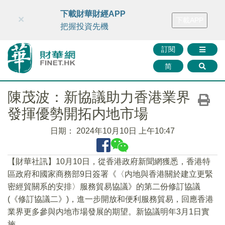
財華智庫網
FINTV
FINMETA
財華證券
媒體矩陣
下載財華財經APP
×
下載APP
智庫沙龍
聯絡我們
把握投資先機
訂閱
简
陳茂波：新協議助力香港業界
發揮優勢開拓内地市場
日期：
2024年10月10日 上午10:47
【財華社訊】10月10日，從香港政府新聞網獲悉，香港特
區政府和國家商務部9日簽署《〈内地與香港關於建立更緊
密經貿關系的安排〉服務貿易協議》的第二份修訂協議
(《修訂協議二》)，進一步開放和便利服務貿易，回應香港
業界更多參與内地市場發展的期望。新協議明年3月1日實
施。