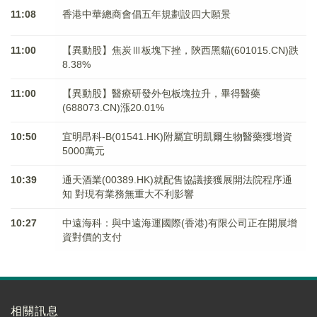
11:08
香港中華總商會倡五年規劃設四大願景
11:00
【異動股】焦炭Ⅲ板塊下挫，陝西黑貓(601015.CN)跌
8.38%
11:00
【異動股】醫療研發外包板塊拉升，畢得醫藥
(688073.CN)漲20.01%
10:50
宜明昂科-B(01541.HK)附屬宜明凱爾生物醫藥獲增資
5000萬元
10:39
通天酒業(00389.HK)就配售協議接獲展開法院程序通
知 對現有業務無重大不利影響
10:27
中遠海科：與中遠海運國際(香港)有限公司正在開展增
資對價的支付
相關訊息