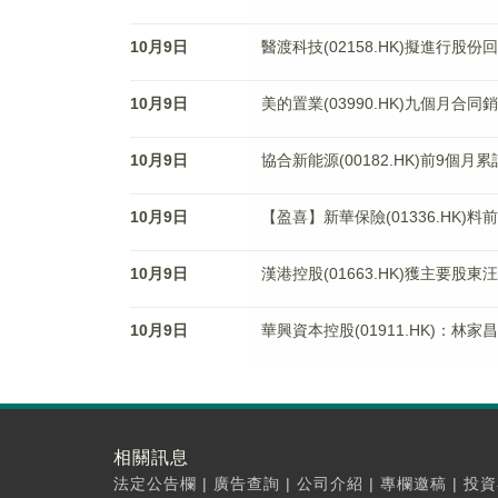
10月9日
醫渡科技(02158.HK)擬進行股份
10月9日
美的置業(03990.HK)九個月合同銷
10月9日
協合新能源(00182.HK)前9個月
10月9日
【盈喜】新華保險(01336.HK)
10月9日
漢港控股(01663.HK)獲主要股東
10月9日
華興資本控股(01911.HK)：林
相關訊息
法定公告欄
|
廣告查詢
|
公司介紹
|
專欄邀稿
|
投資