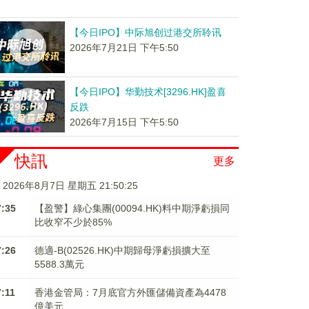
【今日IPO】中际旭创过港交所聆讯
2026年7月21日 下午5:50
【今日IPO】华勤技术[3296.HK]盈喜
反跌
2026年7月15日 下午5:50
快訊
更多
2026年8月7日 星期五 21:50:25
7:35
【盈警】綠心集團(00094.HK)料中期淨虧損同
比收窄不少於85%
7:26
德適-B(02526.HK)中期歸母淨虧損擴大至
5588.3萬元
7:11
香港金管局：7月底官方外匯儲備資產為4478
億美元