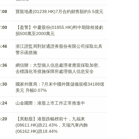
7:08
寶龍地產(01238.HK)7月合約銷售額約5.5億元
7:00
【盈警】中慶股份(01855.HK)料中期除稅後虧
損500萬至2000萬元
6:46
浙江證監局對財通證券股份有限公司採取出具
警示函措施
6:36
網信辦：大型個人信息處理者應當採取加密、
去標識化等措施保障所處理個人信息安全
6:30
國家外匯局：7月末中國外匯儲備規模34188億
美元 升幅0.07%
6:24
山金國際：港股上市工作正常推進中
6:20
【異動股】港股跌幅榜前十，九福來
(08611.HK)跌21.43%，天瑞汽車内飾
(06162.HK)跌18.44%