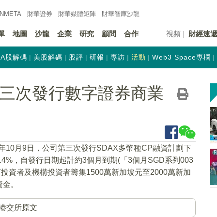
INMETA
財華證券
財華
媒體矩陣
財華
智庫沙龍
單
地圖
沙龍
企業
研究
顧問
合作
視頻
財經速
A股解碼
美股解碼
股評
研報
專訪
活動
Web3 Space專欄
K)第三次發行數字證券商業
4年10月9日，公司第三次發行SDAX多幣種CP融資計劃下
%，自發行日期起計約3個月到期(「3個月SGD系列003
可投資者及機構投資者籌集1500萬新加坡元至2000萬新加
資金。
港交所原文