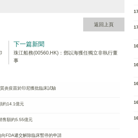
1
返回上頁
1
下一篇新聞
1
印
珠江船務(00560.HK)：鄧以海獲任獨立非執行董
事
1
1
脊髓灰質炎疫苗於印尼獲批臨床試驗
1
額約14.1億元
1
銷售額約5.55億元
HK)向FDA遞交解除臨床暫停的申請