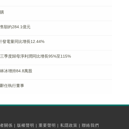
回購
售額約284.1億元
累計發電量同比增長12.44%
料前三季度歸母淨利潤同比增長95%至115%
汪林冰增持84.8萬股
家昌辭任執行董事
者關係
|
版權聲明
|
重要聲明
|
私隱政策
|
聯絡我們