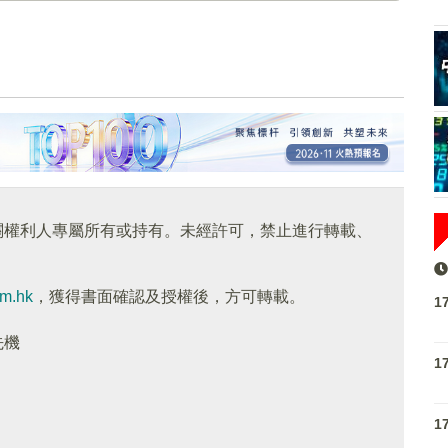
關權利人專屬所有或持有。未經許可，禁止進行轉載、
om.hk
，獲得書面確認及授權後，方可轉載。
1
先機
1
1