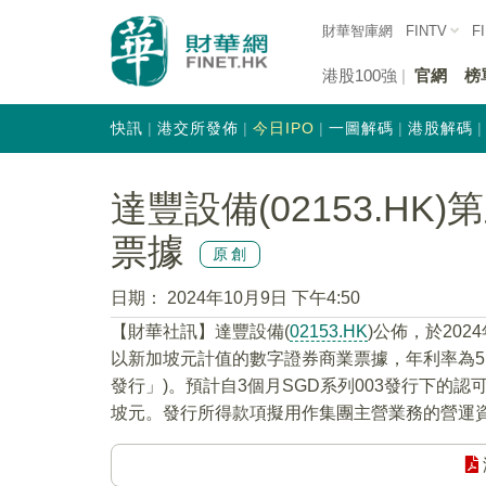
財華智庫網
FINTV
F
港股100強
官網
榜
快訊
港交所發佈
今日IPO
一圖解碼
港股解碼
達豐設備(02153.H
票據
原創
日期：
2024年10月9日 下午4:50
【財華社訊】達豐設備(
02153.HK
)公佈，於202
以新加坡元計值的數字證券商業票據，年利率為5.4
發行」)。預計自3個月SGD系列003發行下的認
坡元。發行所得款項擬用作集團主營業務的營運