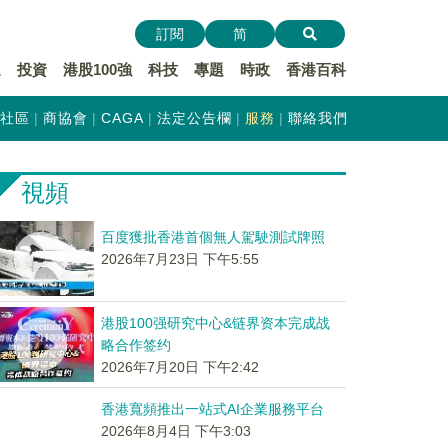
訂閱
简
遞
投資
港股100強
科技
專題
時政
香港百科
社區
商協會
CAGA
法定公告欄
服務
聯絡我們
視頻
百度獲批香港首個無人駕駛測試牌照
2026年7月23日 下午5:55
港股100强研究中心&链界资本完成战
略合作签约
2026年7月20日 下午2:42
香港寬頻推出一站式AI企業服務平台
2026年8月4日 下午3:03