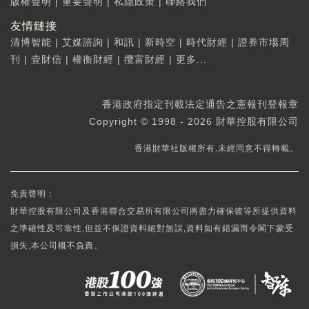
版權聲明
|
重要聲明
|
私隱政策
|
聯絡我們
友情鏈接
清博智能
|
艾媒諮詢
|
和訊
|
新時空
|
時代財經
|
證券市場周
刊
|
壹財信
|
權衡財經
|
攬富財經
|
更多...
香港政府指定刊載法定通告之憲報刊登報章
Copyright © 1998 - 2026 財華控股有限公司
香港財華社版權所有,未經同意不得轉載。
免責聲明：
財華控股有限公司及香港聯合交易所有限公司將盡力確保彼等所提供資料
之準確性及可靠性,但並不保證資料絕對無誤,資料如有錯漏而令閣下蒙受
損失,本公司概不負責。