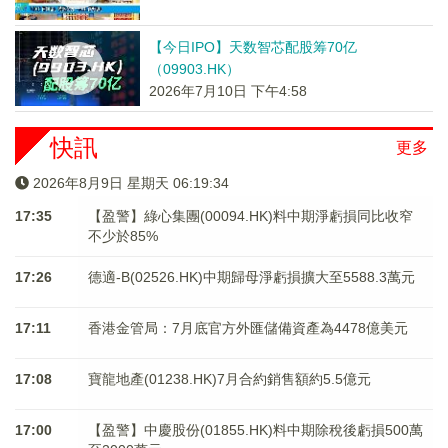
【今日IPO】天数智芯配股筹70亿
（09903.HK）
2026年7月10日 下午4:58
快訊
更多
2026年8月9日 星期天 06:19:35
17:35
【盈警】綠心集團(00094.HK)料中期淨虧損同比收窄
不少於85%
17:26
德適-B(02526.HK)中期歸母淨虧損擴大至5588.3萬元
17:11
香港金管局：7月底官方外匯儲備資產為4478億美元
17:08
寶龍地產(01238.HK)7月合約銷售額約5.5億元
17:00
【盈警】中慶股份(01855.HK)料中期除稅後虧損500萬