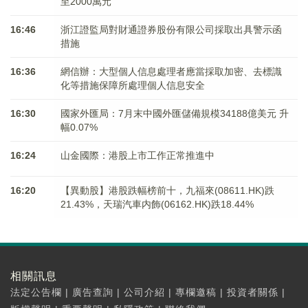
至2000萬元
16:46
浙江證監局對財通證券股份有限公司採取出具警示函
措施
16:36
網信辦：大型個人信息處理者應當採取加密、去標識
化等措施保障所處理個人信息安全
16:30
國家外匯局：7月末中國外匯儲備規模34188億美元 升
幅0.07%
16:24
山金國際：港股上市工作正常推進中
16:20
【異動股】港股跌幅榜前十，九福來(08611.HK)跌
21.43%，天瑞汽車内飾(06162.HK)跌18.44%
相關訊息
法定公告欄
|
廣告查詢
|
公司介紹
|
專欄邀稿
|
投資者關係
|