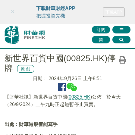
財華智庫網
FINTV
FINMETA
財華證券
媒體矩陣
下載財華財經APP
×
下載APP
智庫沙龍
聯絡我們
把握投資先機
訂閱
简
新世界百貨中國(00825.HK)停
牌
原創
日期：
2024年9月26日 上午8:51
【財華社訊】新世界百貨中國(
00825.HK
)公佈，於今天
（26/9/2024）上午九時正起短暫停止買賣。
出處：財華港股智能寫手