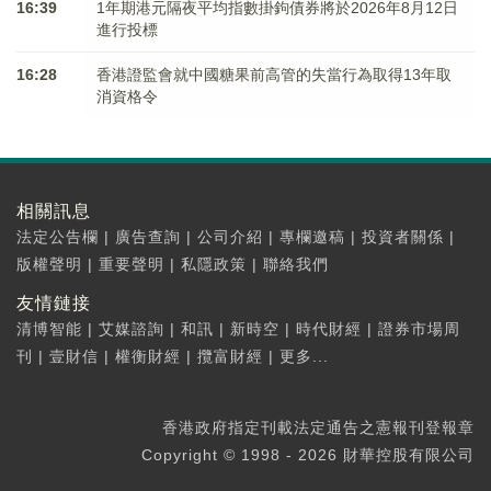
16:39
1年期港元隔夜平均指數掛鉤債券將於2026年8月12日
進行投標
16:28
香港證監會就中國糖果前高管的失當行為取得13年取
消資格令
相關訊息
法定公告欄
|
廣告查詢
|
公司介紹
|
專欄邀稿
|
投資者關係
|
版權聲明
|
重要聲明
|
私隱政策
|
聯絡我們
友情鏈接
清博智能
|
艾媒諮詢
|
和訊
|
新時空
|
時代財經
|
證券市場周
刊
|
壹財信
|
權衡財經
|
攬富財經
|
更多...
香港政府指定刊載法定通告之憲報刊登報章
Copyright © 1998 - 2026 財華控股有限公司