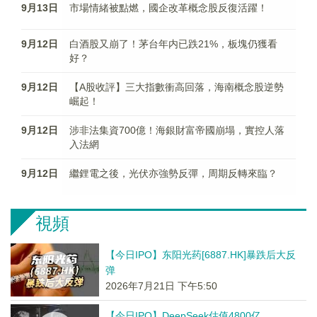
9月13日
市場情緒被點燃，國企改革概念股反復活躍！
9月12日
白酒股又崩了！茅台年内已跌21%，板塊仍獲看
好？
9月12日
【A股收評】三大指數衝高回落，海南概念股逆勢
崛起！
9月12日
涉非法集資700億！海銀財富帝國崩塌，實控人落
入法網
9月12日
繼鋰電之後，光伏亦強勢反彈，周期反轉來臨？
視頻
【今日IPO】东阳光药[6887.HK]暴跌后大反
弹
2026年7月21日 下午5:50
【今日IPO】DeepSeek估值4800亿