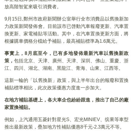
放高階智駕來吸引消費者。
9月15日,鄭州市政府新聞辦公室舉行全市消費品以舊換新加
力政策新聞發佈會。目前該市已啓動汽車報廢更新、汽車置
換更新、家電補貼等活動。其中，在汽車置換更新方面，將
根據購車價格分檔給予補貼，最高補貼標準為1.6萬元。
事實上，8月底至今，已有多地發佈最新汽車以舊換新政
策，
包括北京、天津、廣州、天津、深圳、佛山、重慶、浙
江、四川、湖北、湖南、黑龍江、青海、山東、江西等。
這新一輪的「以舊換新」政策，與上半年出台的報廢和置換
補貼標準相比，此次政策優惠力度進一步加大。
在地方補貼基礎上，各大車企也紛紛跟進，推出了自己的廠
家置換補貼。
例如，上汽通用五菱針對星光S、宏光MINIEV、缤果等車型
推出最新政策，疊加地方性補貼優惠8千元-2.3萬元不等。