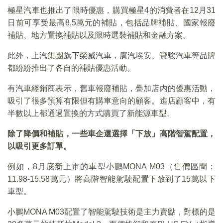
極星汽車也推出了限時優惠，購買極星4的消費者在12月31
日前可享受最高8.5萬元的補貼，包括品牌補貼、國家報廢
補貼、地方置換補貼以及限時選裝補貼和金融方案。
此外，上汽集團旗下榮威汽車，廣汽埃安、寶駿汽車等品牌
都紛紛推出了各自的補貼優惠活動。
有汽車經銷商表示，舊車報廢補貼，疊加店内的優惠活動，
吸引了很多預算有限但有購車意向的顧客。進店顧客中，有
半數以上都通過置換的方式購買了新能源車型。
除了降價和補貼，一些車企還選擇「下放」高階智駕配置，
以吸引更多訂單。
例如，8月底新上市的車型小鵬MONA M03（售價區間：
11.98-15.58萬元）將高階智能駕駛配置下放到了15萬以下
車型。
小鵬MONA M03配置了智能駕駛技術是主力賣點，對標的是