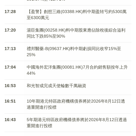
17:28
【盈警】創想三維(03388.HK)料中期盈转亏約5300萬
至6300萬元
17:20
湯臣集團(00258.HK)料中期股東應佔除稅後綜合溢利
同比下跌85%至90%
17:13
禮邦醫藥-B(09637.HK)料中期虧損同比收窄15%至
25%
17:04
中國海外宏洋集團(00081.HK)7月合約銷售額按年上升
44%
16:53
和光智成完成天使輪數千萬融資
16:51
10年期港元特區政府機構債券將於2026年8月12日透
過重開進行投標
16:43
5年期港元特區政府機構債券將於2026年8月12日透過
重開進行投標