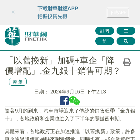
財華智庫網
FINTV
FINMETA
財華證券
媒體矩陣
下載財華財經APP
×
下載APP
智庫沙龍
聯絡我們
把握投資先機
訂閱
简
「以舊換新」加碼+車企「降
價增配」,金九銀十銷售可期？
原創
日期：
2024年9月16日 下午2:13
隨著9月的到來，汽車市場迎來了傳統的銷售旺季「金九銀
十」，各地政府和企業也進入了下半年的關鍵衝刺期。
具體來看，各地政府正在加速推進「以舊換新」政策，許多
車企通過降價和補貼來刺激銷量，同時也有一些企業選擇下