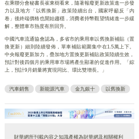
在乘聯分會秘書長崔東樹看來，隨著報廢更新政策進一步發
力以及地方「以舊換新」政策陸續出台，國家呼籲反「内
卷」後終端價格也開始趨穩，消費者持幣觀望情緒進一步緩
解，整體車市熱度有所回升。
中國汽車流通協會認為，多省市的乘用車以舊換新補貼（置
換更新）細則陸續發佈，單車補貼範圍集中在1.5萬上下。
中央報廢更新加力，疊加地方置換更新補貼政策陸續生效，
預計對後四個月的乘用車市場將產生顯著的促進作用。「綜
上，預計9月銷量將實現同比、環比雙增長。」
汽車銷售
新能源汽車
金九銀十
以舊換新
財華網所刊載內容之知識產權為財華網及相關權利