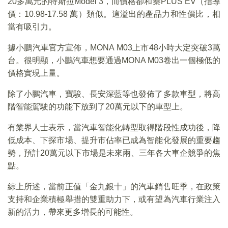
20多萬元的特斯拉Model 3，而價格卻和秦PLUS EV（指導
價：10.98-17.58 萬）類似。這溢出的產品力和性價比，相
當有吸引力。
據小鵬汽車官方宣佈，MONA M03上市48小時大定突破3萬
台。很明顯，小鵬汽車想要通過MONA M03卷出一個極低的
價格實現上量。
除了小鵬汽車，寶駿、長安深藍等也發佈了多款車型，將高
階智能駕駛的功能下放到了20萬元以下的車型上。
有業界人士表示，當汽車智能化轉型取得階段性成功後，降
低成本、下探市場、提升市佔率已成為智能化發展的重要趨
勢，預計20萬元以下市場是未來兩、三年各大車企競爭的焦
點。
綜上所述，當前正值「金九銀十」的汽車銷售旺季，在政策
支持和企業積極舉措的雙重助力下，或有望為汽車行業注入
新的活力，帶來更多增長的可能性。