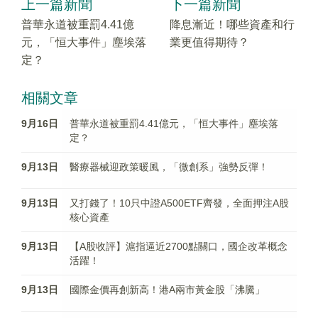
上一篇新聞
下一篇新聞
普華永道被重罰4.41億
降息漸近！哪些資產和行
元，「恒大事件」塵埃落
業更值得期待？
定？
相關文章
9月16日
普華永道被重罰4.41億元，「恒大事件」塵埃落
定？
9月13日
醫療器械迎政策暖風，「微創系」強勢反彈！
9月13日
又打錢了！10只中證A500ETF齊發，全面押注A股
核心資產
9月13日
【A股收評】滬指逼近2700點關口，國企改革概念
活躍！
9月13日
國際金價再創新高！港A兩市黃金股「沸騰」