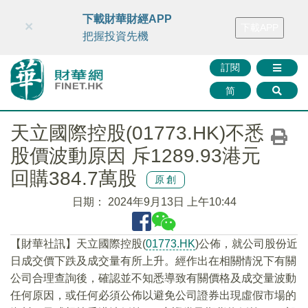
財華智庫網
FINTV
FINMETA
財華證券
媒體矩陣
下載財華財經APP
×
下載APP
智庫沙龍
聯絡我們
把握投資先機
訂閱
简
天立國際控股(01773.HK)不悉
股價波動原因 斥1289.93港元
回購384.7萬股
原創
日期：
2024年9月13日 上午10:44
【財華社訊】天立國際控股(
01773.HK
)公佈，就公司股份近
日成交價下跌及成交量有所上升。經作出在相關情況下有關
公司合理查詢後，確認並不知悉導致有關價格及成交量波動
任何原因，或任何必須公佈以避免公司證券出現虛假市場的