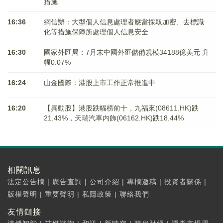
措施
16:36
網信辦：大型個人信息處理者應當採取加密、去標識
化等措施保障所處理個人信息安全
16:30
國家外匯局：7月末中國外匯儲備規模34188億美元 升
幅0.07%
16:24
山金國際：港股上市工作正常推進中
16:20
【異動股】港股跌幅榜前十，九福來(08611.HK)跌
21.43%，天瑞汽車内飾(06162.HK)跌18.44%
相關訊息
法定公告欄
|
廣告查詢
|
公司介紹
|
專欄邀稿
|
投資者關係
|
版權聲明
|
重要聲明
|
私隱政策
|
聯絡我們
友情鏈接