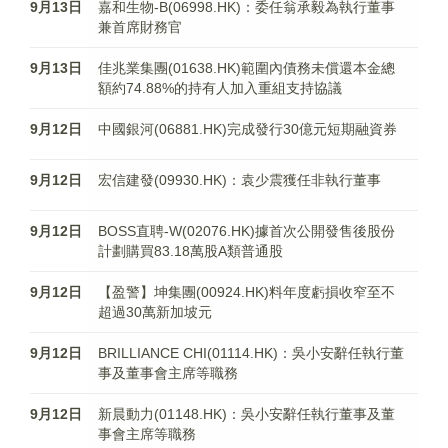
9月13日
嘉和生物-B(06998.HK)：委任翁承毅為執行董事
兼首席財務官
9月13日
佳兆業集團(01638.HK)範圍內債務未償還本金總
額約74.88%的持有人加入重組支持協議
9月12日
中國銀河(06881.HK)完成發行30億元短期融資券
9月12日
宏信建發(09930.HK)：袁少震獲任非執行董事
9月12日
BOSS直聘-W(02076.HK)據首次公開發售後股份
計劃購買83.18萬股A類普通股
9月12日
【盈警】坤集團(00924.HK)料年度虧損收窄至不
超過30萬新加坡元
9月12日
BRILLIANCE CHI(01114.HK)：吳小安辭任執行董
事及董事會主席等職務
9月12日
新晨動力(01148.HK)：吳小安辭任執行董事及董
事會主席等職務