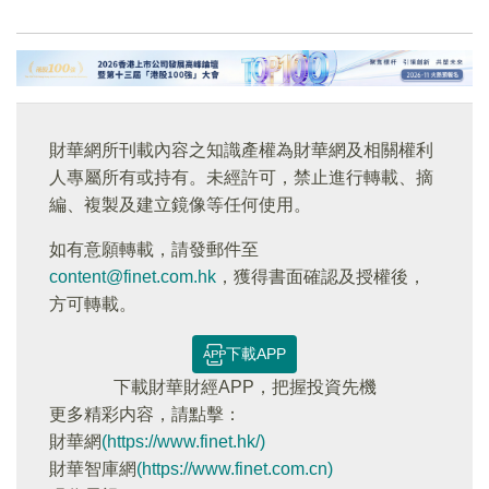
財華網所刊載內容之知識產權為財華網及相關權利
人專屬所有或持有。未經許可，禁止進行轉載、摘
編、複製及建立鏡像等任何使用。
如有意願轉載，請發郵件至
content@finet.com.hk
，獲得書面確認及授權後，
方可轉載。
下載APP
下載財華財經APP，把握投資先機
更多精彩内容，請點擊：
財華網
(https://www.finet.hk/)
財華智庫網
(https://www.finet.com.cn)