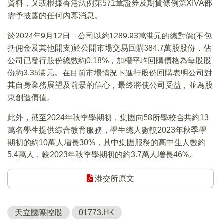
資料，又或根據香港法例第571章證券及期貨條例第XIVA部
需予披露的任何內幕消息。
於2024年9月12日，公司以約1289.93萬港元的總對價(不包
括佣金及其他開支)於公開市場交易回購384.7萬股股份，佔
公司已發行股份總數約0.18%，加權平均回購價格為每股股
份約3.35港元。在目前市場情況下進行股份回購表明公司對
其自身業務展望及前景的信心，最終將使公司受益，並為股
東創造價值。
此外，截至2024年秋季學期初，集團向58所學校合共約13
萬名學生提供綜合教育服務，學生總人數較2023年秋季學
期初的約10萬人增長30%，其中集團服務的高中生人數約
5.4萬人，較2023年秋季學期初的約3.7萬人增長46%。
港交所原文
天立國際控股
01773.HK