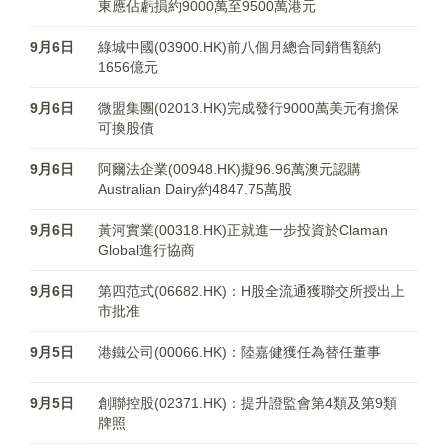
東應佔虧損約9000萬至9500萬港元
9月6日
綠城中國(03900.HK)前八個月總合同銷售額約
1656億元
9月6日
微盟集團(02013.HK)完成發行9000萬美元有擔保
可換股債
9月6日
阿爾法企業(00948.HK)擬96.96萬澳元認購
Australian Dairy約4847.75萬股
9月6日
黃河實業(00318.HK)正就進一步投資於Claman
Global進行協商
9月6日
第四范式(06682.HK)：H股全流通獲聯交所授出上
市批准
9月5日
港鐵公司(00066.HK)：陸嘉健獲任為替任董事
9月5日
創聯控股(02371.HK)：提升證監會第4類及第9類
牌照