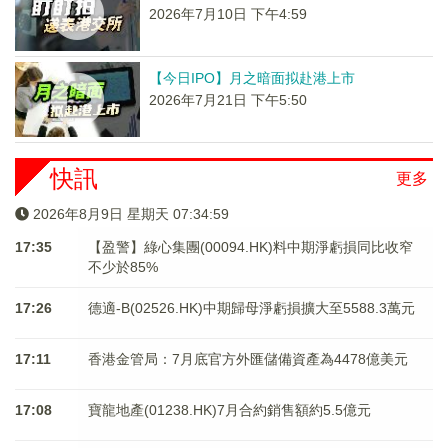
2026年7月10日 下午4:59
【今日IPO】月之暗面拟赴港上市
2026年7月21日 下午5:50
快訊
更多
2026年8月9日 星期天 07:34:59
17:35
【盈警】綠心集團(00094.HK)料中期淨虧損同比收窄
不少於85%
17:26
德適-B(02526.HK)中期歸母淨虧損擴大至5588.3萬元
17:11
香港金管局：7月底官方外匯儲備資產為4478億美元
17:08
寶龍地產(01238.HK)7月合約銷售額約5.5億元