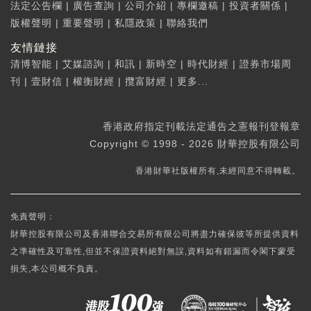
法定公告欄
|
廣告查詢
|
公司介紹
|
專欄邀稿
|
投資者關係
|
版權聲明
|
重要聲明
|
私隱政策
|
聯絡我們
友情鏈接
清博智能
|
艾媒諮詢
|
和訊
|
新時空
|
時代財經
|
證券市場周
刊
|
壹財信
|
權衡財經
|
攬富財經
|
更多...
香港政府指定刊載法定通告之憲報刊登報章
Copyright © 1998 - 2026 財華控股有限公司
香港財華社版權所有,未經同意不得轉載。
免責聲明：
財華控股有限公司及香港聯合交易所有限公司將盡力確保彼等所提供資料
之準確性及可靠性,但並不保證資料絕對無誤,資料如有錯漏而令閣下蒙受
損失,本公司概不負責。