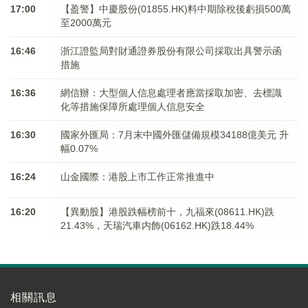
17:00
【盈警】中慶股份(01855.HK)料中期除稅後虧損500萬
至2000萬元
16:46
浙江證監局對財通證券股份有限公司採取出具警示函
措施
16:36
網信辦：大型個人信息處理者應當採取加密、去標識
化等措施保障所處理個人信息安全
16:30
國家外匯局：7月末中國外匯儲備規模34188億美元 升
幅0.07%
16:24
山金國際：港股上市工作正常推進中
16:20
【異動股】港股跌幅榜前十，九福來(08611.HK)跌
21.43%，天瑞汽車内飾(06162.HK)跌18.44%
相關訊息