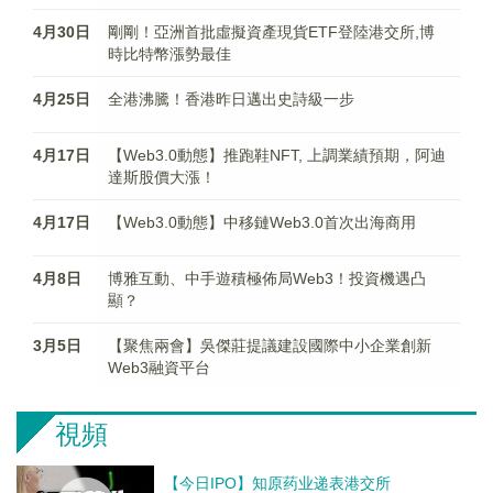
4月30日
剛剛！亞洲首批虛擬資產現貨ETF登陸港交所,博
時比特幣漲勢最佳
4月25日
全港沸騰！香港昨日邁出史詩級一步
4月17日
【Web3.0動態】推跑鞋NFT, 上調業績預期，阿迪
達斯股價大漲！
4月17日
【Web3.0動態】中移鏈Web3.0首次出海商用
4月8日
博雅互動、中手遊積極佈局Web3！投資機遇凸
顯？
3月5日
【聚焦兩會】吳傑莊提議建設國際中小企業創新
Web3融資平台
視頻
【今日IPO】知原药业递表港交所