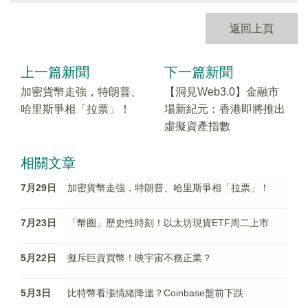
返回上頁
上一篇新聞
下一篇新聞
加密貨幣走強，特朗普、
【洞見Web3.0】金融市
哈里斯爭相「拉票」！
場新紀元：香港即將推出
虛擬資產指數
相關文章
7月29日
加密貨幣走強，特朗普、哈里斯爭相「拉票」！
7月23日
「幣圈」歷史性時刻！以太坊現貨ETF周二上市
5月22日
擬斥巨資買幣！映宇宙不務正業？
5月3日
比特幣看漲情緒降溫？Coinbase盤前下跌