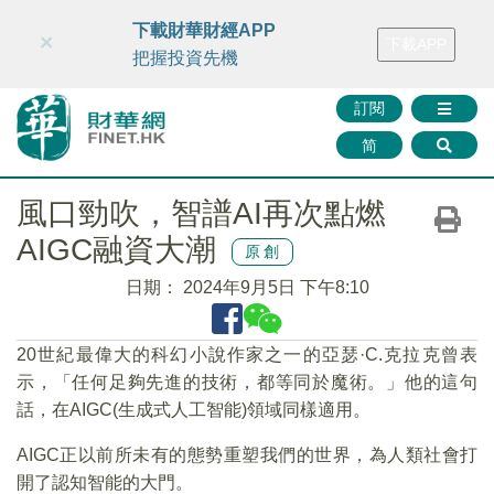
財華智庫網
FINTV
FINMETA
財華證券
媒體矩陣
下載財華財經APP
×
下載APP
智庫沙龍
聯絡我們
把握投資先機
訂閱
简
風口勁吹，智譜AI再次點燃
AIGC融資大潮
原創
日期：
2024年9月5日 下午8:10
20世紀最偉大的科幻小說作家之一的亞瑟·C.克拉克曾表
示，「任何足夠先進的技術，都等同於魔術。」他的這句
話，在AIGC(生成式人工智能)領域同樣適用。
AIGC正以前所未有的態勢重塑我們的世界，為人類社會打
開了認知智能的大門。