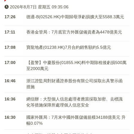
2026年8月7日 星期五 09:35:06
17:26
德適-B(02526.HK)中期歸母淨虧損擴大至5588.3萬元
17:11
香港金管局：7月底官方外匯儲備資產為4478億美元
17:08
寶龍地產(01238.HK)7月合約銷售額約5.5億元
17:00
【盈警】中慶股份(01855.HK)料中期除稅後虧損500萬
至2000萬元
16:46
浙江證監局對財通證券股份有限公司採取出具警示函
措施
16:36
網信辦：大型個人信息處理者應當採取加密、去標識
化等措施保障所處理個人信息安全
16:30
國家外匯局：7月末中國外匯儲備規模34188億美元 升
幅0.07%