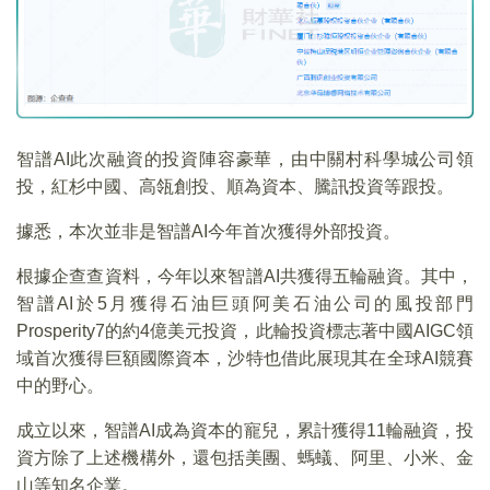
智譜AI此次融資的投資陣容豪華，由中關村科學城公司領
投，紅杉中國、高瓴創投、順為資本、騰訊投資等跟投。
據悉，本次並非是智譜AI今年首次獲得外部投資。
根據企查查資料，今年以來智譜AI共獲得五輪融資。其中，
智譜AI於5月獲得石油巨頭阿美石油公司的風投部門
Prosperity7的約4億美元投資，此輪投資標志著中國AIGC領
域首次獲得巨額國際資本，沙特也借此展現其在全球AI競賽
中的野心。
成立以來，智譜AI成為資本的寵兒，累計獲得11輪融資，投
資方除了上述機構外，還包括美團、螞蟻、阿里、小米、金
山等知名企業。