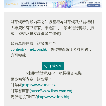
財華網所刊載內容之知識產權為財華網及相關權利
人專屬所有或持有。未經許可，禁止進行轉載、摘
編、複製及建立鏡像等任何使用。
如有意願轉載，請發郵件至
content@finet.com.hk
，獲得書面確認及授權後，
方可轉載。
下載APP
下載財華財經APP，把握投資先機
更多精彩内容，請點擊：
財華網
(https://www.finet.hk/)
財華智庫網
(https://www.finet.com.cn)
現代電視FINTV
(http://www.fintv.hk)