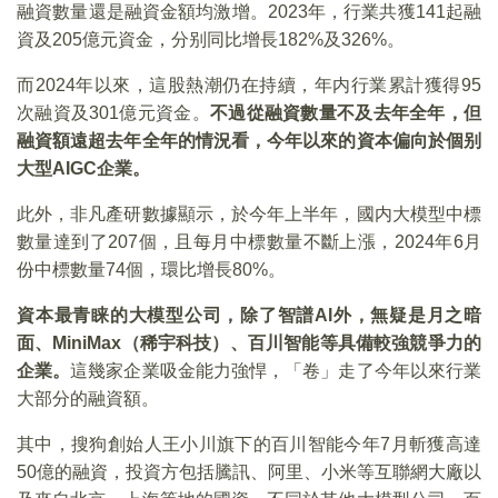
融資數量還是融資金額均激增。2023年，行業共獲141起融
資及205億元資金，分别同比增長182%及326%。
而2024年以來，這股熱潮仍在持續，年内行業累計獲得95
次融資及301億元資金。
不過從融資數量不及去年全年，但
融資額遠超去年全年的情況看，今年以來的資本偏向於個别
大型AIGC企業。
此外，非凡產研數據顯示，於今年上半年，國内大模型中標
數量達到了207個，且每月中標數量不斷上漲，2024年6月
份中標數量74個，環比增長80%。
資本最青睐的大模型公司，除了智譜AI外，無疑是月之暗
面、MiniMax（稀宇科技）、百川智能等具備較強競爭力的
企業。
這幾家企業吸金能力強悍，「卷」走了今年以來行業
大部分的融資額。
其中，搜狗創始人王小川旗下的百川智能今年7月斬獲高達
50億的融資，投資方包括騰訊、阿里、小米等互聯網大廠以