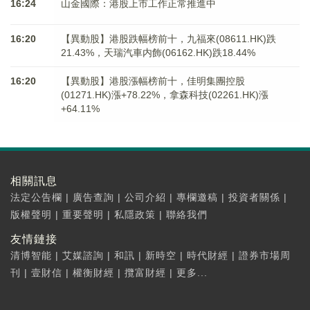
16:24
山金國際：港股上市工作正常推進中
16:20
【異動股】港股跌幅榜前十，九福來(08611.HK)跌
21.43%，天瑞汽車内飾(06162.HK)跌18.44%
16:20
【異動股】港股漲幅榜前十，佳明集團控股
(01271.HK)漲+78.22%，拿森科技(02261.HK)漲
+64.11%
相關訊息
法定公告欄
|
廣告查詢
|
公司介紹
|
專欄邀稿
|
投資者關係
|
版權聲明
|
重要聲明
|
私隱政策
|
聯絡我們
友情鏈接
清博智能
|
艾媒諮詢
|
和訊
|
新時空
|
時代財經
|
證券市場周
刊
|
壹財信
|
權衡財經
|
攬富財經
|
更多...