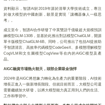
資料顯示，智譜AI於2019年源於清華大學技術成立，專注
於做大模型的中國創新，願景是實現「讓機器像人一樣思
考」。
成立至今，智譜AI合作研發了中英雙語千億級超大規模預訓
練模型GLM-130B，並基於此推出對話模型ChatGLM，開源
單卡版模型ChatGLM-6B。同時，公司推出了包括AI提效助
手智譜清言、高效率代碼模型CodeGeeX、多模態理解模型
CogVLM和文生圖模型CogView等在内的AIGC模型及產
品。
AIGC
融資市場熱火朝天，頭部企業吸金強悍
2024年是AIGC將想象力轉化為生產力的重要階段，AI技術
增長正進入一個新增長階段。但就目前而言，大模型公司還
需要繼續加大研發，以將大模型能力真正用到人們的生活、
工作和學習中。