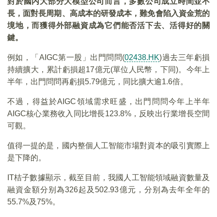
對於國内大部分大模型公司而言，多數公司成立時間並不
長，面對長周期、高成本的研發成本，難免會陷入資金荒的
境地，而獲得外部融資成為它們能否活下去、活得好的關
鍵。
例如，「AIGC第一股」出門問問(
02438.HK
)過去三年虧損
持續擴大，累計虧損超17億元(單位人民幣，下同)。今年上
半年，出門問問再虧損5.79億元，同比擴大逾1.6倍。
不過，得益於AIGC領域需求旺盛，出門問問今年上半年
AIGC核心業務收入同比增長123.8%，反映出行業增長空間
可觀。
值得一提的是，國内整個人工智能市場對資本的吸引實際上
是下降的。
IT桔子數據顯示，截至目前，我國人工智能領域融資數量及
融資金額分别為326起及502.93億元，分别為去年全年的
55.7%及75%。