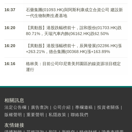
16:37
石藥集團(01093.HK)與阿斯利康成立合資公司 建設新
一代生物制劑生產基地
16:20
【異動股】港股跌幅榜前十，誼和股份(01703.HK)跌
80.71%，天瑞汽車内飾(06162.HK)跌62.50%
16:20
【異動股】港股漲幅榜前十，辰興發展(02286.HK)漲
+263.21%，德合集團(00368.HK)漲+163.89%
16:16
格林美：目前公司印尼青美邦園區的鎳資源項目穩定
運行
相關訊息
法定公告欄
|
廣告查詢
|
公司介紹
|
專欄邀稿
|
投資者關係
|
版權聲明
|
重要聲明
|
私隱政策
|
聯絡我們
友情鏈接