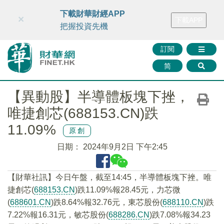
財華智庫網
FINTV
FINMETA
財華證券
媒體矩陣
下載財華財經APP
×
下載APP
智庫沙龍
聯絡我們
把握投資先機
訂閱
简
【異動股】半導體板塊下挫，
唯捷創芯(688153.CN)跌
11.09%
原創
日期：
2024年9月2日 下午2:45
【財華社訊】今日午盤，截至14:45，半導體板塊下挫。唯
捷創芯(
688153.CN
)跌11.09%報28.45元，力芯微
(
688601.CN
)跌8.64%報32.76元，東芯股份(
688110.CN
)跌
7.22%報16.31元，敏芯股份(
688286.CN
)跌7.08%報34.23