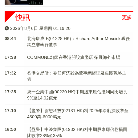
快訊
更多
2026年8月6日 星期四 01:19:20
08:44
北海康成-B(01228.HK)：Richard Arthur Moscicki獲任
獨立非執行董事
17:38
COMMUNE幻師在香港開設旗艦店 拓展海外市場
17:32
香港交易所：委任何洸毅為董事總經理及集團戰略主
管
17:25
統一企業中國(00220.HK)中期股東應佔溢利同比增長
9%至14.02億元
17:10
【盈警】雲想科技(02131.HK)料2025年淨虧損收窄至
4500萬-6000萬元
16:50
【盈警】中漆集團(01932.HK)料中期股東應佔虧損同
比收窄28%至35%