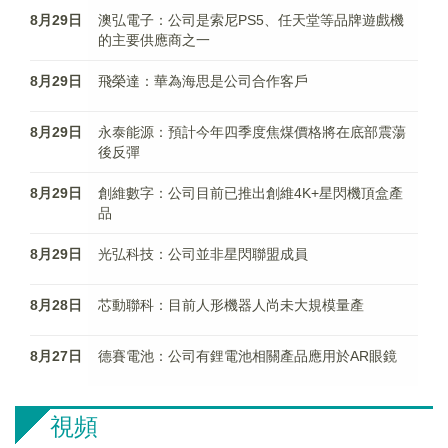
8月29日
澳弘電子：公司是索尼PS5、任天堂等品牌遊戲機
的主要供應商之一
8月29日
飛榮達：華為海思是公司合作客戶
8月29日
永泰能源：預計今年四季度焦煤價格將在底部震蕩
後反彈
8月29日
創維數字：公司目前已推出創維4K+星閃機頂盒產
品
8月29日
光弘科技：公司並非星閃聯盟成員
8月28日
芯動聯科：目前人形機器人尚未大規模量產
8月27日
德賽電池：公司有鋰電池相關產品應用於AR眼鏡
視頻