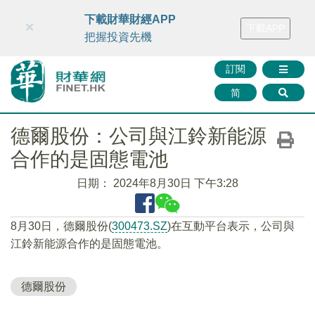
財華智庫網
FINTV
FINMETA
財華證券
媒體矩陣
下載財華財經APP
×
下載APP
智庫沙龍
聯絡我們
把握投資先機
訂閱
简
德爾股份：公司與江鈴新能源
合作的是固態電池
日期：
2024年8月30日 下午3:28
8月30日，德爾股份(
300473.SZ
)在互動平台表示，公司與
江鈴新能源合作的是固態電池。
德爾股份