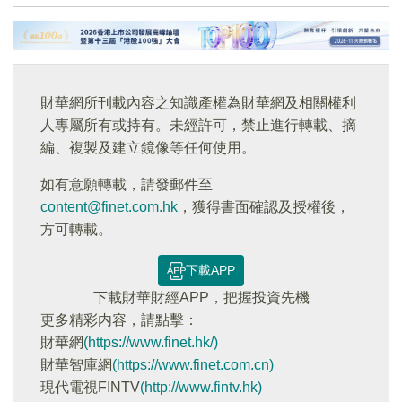
財華網所刊載內容之知識產權為財華網及相關權利
人專屬所有或持有。未經許可，禁止進行轉載、摘
編、複製及建立鏡像等任何使用。
如有意願轉載，請發郵件至
content@finet.com.hk
，獲得書面確認及授權後，
方可轉載。
下載APP
下載財華財經APP，把握投資先機
更多精彩内容，請點擊：
財華網
(https://www.finet.hk/)
財華智庫網
(https://www.finet.com.cn)
現代電視FINTV
(http://www.fintv.hk)