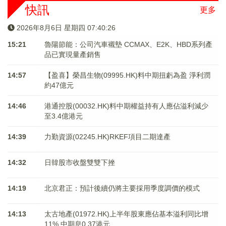
快訊
更多
2026年8月6日 星期四 07:40:26
15:21
魯陽節能：公司汽車襯墊 CCMAX、E2K、HBD系列產
品已實現量產銷售
14:57
【盈喜】榮昌生物(09995.HK)料中期扭虧為盈 淨利潤
約47億元
14:46
港通控股(00032.HK)料中期權益持有人應佔溢利減少
至3.4億港元
14:39
力勤資源(02245.HK)RKEF項目二期達產
14:32
日韓股市收盤雙雙下挫
14:19
北京君正：預計後續仍將主要採用季度調價的模式
14:13
太古地產(01972.HK)上半年股東應佔基本溢利同比增
11% 中期息0.37港元