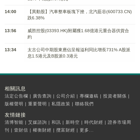
14:00
【異動股】汽車整車板塊下挫，北汽藍谷(600733.CN)
跌6.38%
13:56
威胜控股(03393.HK)附屬獲1.68億港元重合器供貨合
約
13:34
太古公司中期股東應佔呈報溢利同比增長731% A股派
息1.5港元及B股派0.3港元
相關訊息
法定公告欄
|
廣告查詢
|
公司介紹
|
專欄邀稿
|
投資者關係
|
版權聲明
|
重要聲明
|
私隱政策
|
聯絡我們
友情鏈接
清博智能
|
艾媒諮詢
|
和訊
|
新時空
|
時代財經
|
證券市場周
刊
|
壹財信
|
權衡財經
|
攬富財經
|
更多...