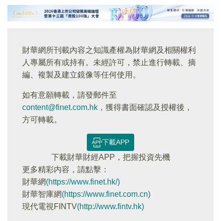
財華網所刊載內容之知識產權為財華網及相關權利
人專屬所有或持有。未經許可，禁止進行轉載、摘
編、複製及建立鏡像等任何使用。
如有意願轉載，請發郵件至
content@finet.com.hk
，獲得書面確認及授權後，
方可轉載。
下載APP
下載財華財經APP，把握投資先機
更多精彩内容，請點擊：
財華網
(https://www.finet.hk/)
財華智庫網
(https://www.finet.com.cn)
現代電視FINTV
(http://www.fintv.hk)