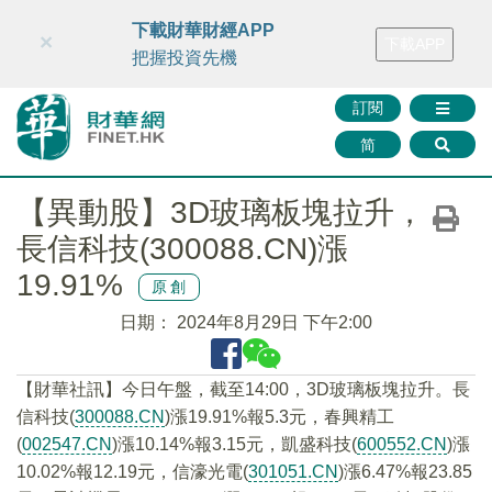
財華智庫網
FINTV
FINMETA
財華證券
媒體矩陣
下載財華財經APP
×
下載APP
智庫沙龍
聯絡我們
把握投資先機
訂閱
简
【異動股】3D玻璃板塊拉升，
長信科技(300088.CN)漲
19.91%
原創
日期：
2024年8月29日 下午2:00
【財華社訊】今日午盤，截至14:00，3D玻璃板塊拉升。長
信科技(
300088.CN
)漲19.91%報5.3元，春興精工
(
002547.CN
)漲10.14%報3.15元，凱盛科技(
600552.CN
)漲
10.02%報12.19元，信濠光電(
301051.CN
)漲6.47%報23.85