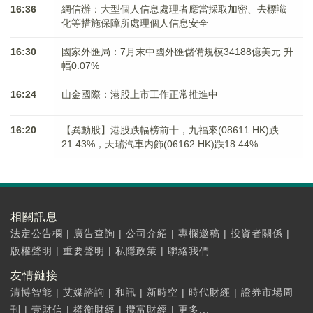
16:36
網信辦：大型個人信息處理者應當採取加密、去標識
化等措施保障所處理個人信息安全
16:30
國家外匯局：7月末中國外匯儲備規模34188億美元 升
幅0.07%
16:24
山金國際：港股上市工作正常推進中
16:20
【異動股】港股跌幅榜前十，九福來(08611.HK)跌
21.43%，天瑞汽車内飾(06162.HK)跌18.44%
相關訊息
法定公告欄
|
廣告查詢
|
公司介紹
|
專欄邀稿
|
投資者關係
|
版權聲明
|
重要聲明
|
私隱政策
|
聯絡我們
友情鏈接
清博智能
|
艾媒諮詢
|
和訊
|
新時空
|
時代財經
|
證券市場周
刊
|
壹財信
|
權衡財經
|
攬富財經
|
更多...