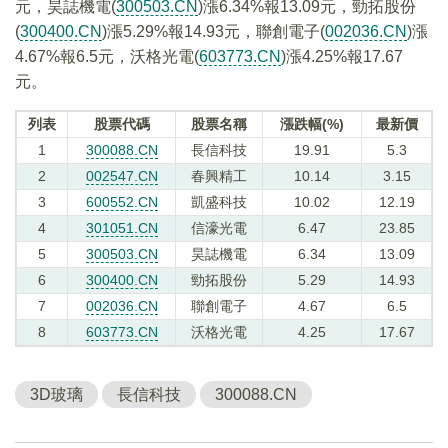
元，昊誌機電(
300503.CN
)漲6.34%報13.09元，勁拓股份
(
300400.CN
)漲5.29%報14.93元，聯創電子(
002036.CN
)漲
4.67%報6.5元，沃格光電(
603773.CN
)漲4.25%報17.67
元。
列表
股票代碼
股票名稱
漲跌幅(%)
最新價
1
300088.CN
長信科技
19.91
5.3
2
002547.CN
春興精工
10.14
3.15
3
600552.CN
凱盛科技
10.02
12.19
4
301051.CN
信濠光電
6.47
23.85
5
300503.CN
昊誌機電
6.34
13.09
6
300400.CN
勁拓股份
5.29
14.93
7
002036.CN
聯創電子
4.67
6.5
8
603773.CN
沃格光電
4.25
17.67
3D玻璃
長信科技
300088.CN