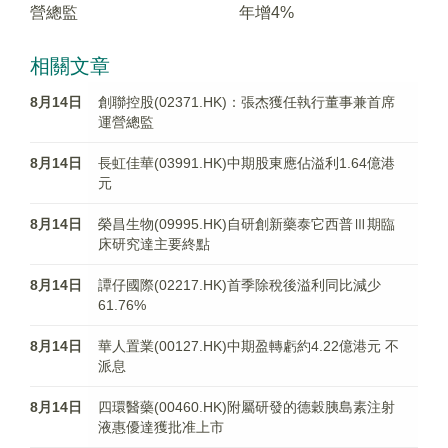
營總監
年增4%
相關文章
8月14日
創聯控股(02371.HK)：張杰獲任執行董事兼首席
運營總監
8月14日
長虹佳華(03991.HK)中期股東應佔溢利1.64億港
元
8月14日
榮昌生物(09995.HK)自研創新藥泰它西普Ⅲ期臨
床研究達主要終點
8月14日
譚仔國際(02217.HK)首季除稅後溢利同比減少
61.76%
8月14日
華人置業(00127.HK)中期盈轉虧約4.22億港元 不
派息
8月14日
四環醫藥(00460.HK)附屬研發的德穀胰島素注射
液惠優達獲批准上市