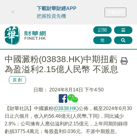
財華智庫網
FINTV
FINMETA
財華證券
媒體矩陣
下載財華財經APP
×
下載APP
智庫沙龍
聯絡我們
把握投資先機
訂閱
简
中國澱粉(03838.HK)中期扭虧
為盈溢利2.15億人民幣 不派息
原創
日期：
2024年8月14日 下午4:50
【財華社訊】中國澱粉(
03838.HK
)公佈，截至2024年6月30
日止六個月，收入約56.46億元(人民幣,下同)，同比減少
2.9%；公司擁有人應佔溢利約2.15億元，上年同期則錄得
虧損3775.4萬元；每股盈利0.036元。不派中期股息。