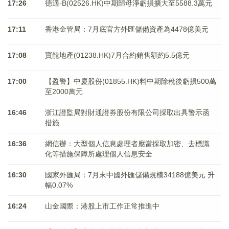
17:26
德適-B(02526.HK)中期歸母淨虧損擴大至5588.3萬元
17:11
香港金管局：7月底官方外匯儲備資產為4478億美元
17:08
寶龍地產(01238.HK)7月合約銷售額約5.5億元
17:00
【盈警】中慶股份(01855.HK)料中期除稅後虧損500萬
至2000萬元
16:46
浙江證監局對財通證券股份有限公司採取出具警示函
措施
16:36
網信辦：大型個人信息處理者應當採取加密、去標識
化等措施保障所處理個人信息安全
16:30
國家外匯局：7月末中國外匯儲備規模34188億美元 升
幅0.07%
16:24
山金國際：港股上市工作正常推進中