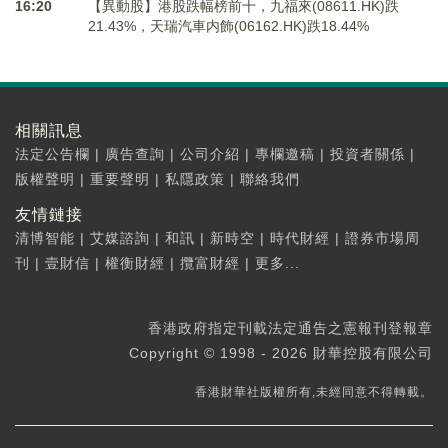
16:20
【異動股】港股跌幅榜前十，九福來(08611.HK)跌
21.43%，天瑞汽車内飾(06162.HK)跌18.44%
相關訊息
法定公告欄
|
廣告查詢
|
公司介紹
|
專欄邀稿
|
投資者關係
|
版權聲明
|
重要聲明
|
私隱政策
|
聯絡我們
友情鏈接
清博智能
|
艾媒諮詢
|
和訊
|
新時空
|
時代財經
|
證券市場周
刊
|
壹財信
|
權衡財經
|
攬富財經
|
更多...
香港政府指定刊載法定通告之憲報刊登報章
Copyright © 1998 - 2026 財華控股有限公司
香港財華社版權所有,未經同意不得轉載。