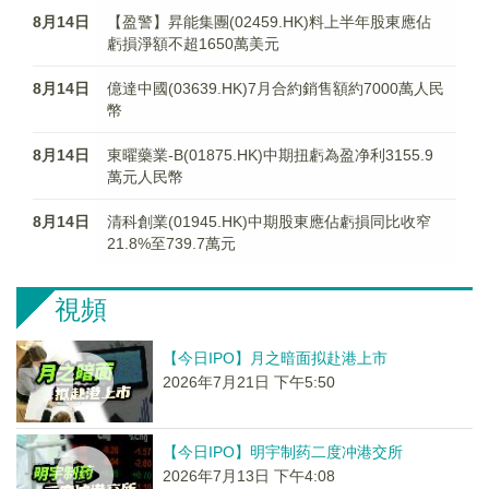
8月14日
【盈警】昇能集團(02459.HK)料上半年股東應佔
虧損淨額不超1650萬美元
8月14日
億達中國(03639.HK)7月合約銷售額約7000萬人民
幣
8月14日
東曜藥業-B(01875.HK)中期扭虧為盈净利3155.9
萬元人民幣
8月14日
清科創業(01945.HK)中期股東應佔虧損同比收窄
21.8%至739.7萬元
視頻
【今日IPO】月之暗面拟赴港上市
2026年7月21日 下午5:50
【今日IPO】明宇制药二度冲港交所
2026年7月13日 下午4:08