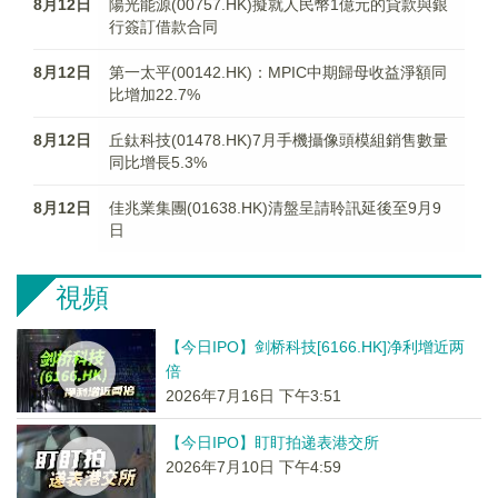
8月12日
陽光能源(00757.HK)擬就人民幣1億元的貸款與銀
行簽訂借款合同
8月12日
第一太平(00142.HK)：MPIC中期歸母收益淨額同
比增加22.7%
8月12日
丘鈦科技(01478.HK)7月手機攝像頭模組銷售數量
同比增長5.3%
8月12日
佳兆業集團(01638.HK)清盤呈請聆訊延後至9月9
日
視頻
【今日IPO】剑桥科技[6166.HK]净利增近两
倍
2026年7月16日 下午3:51
【今日IPO】盯盯拍递表港交所
2026年7月10日 下午4:59