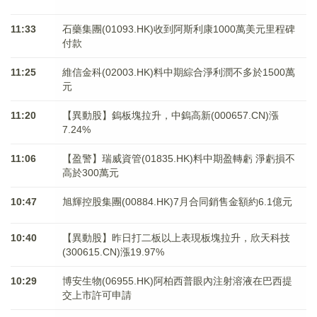
11:33
石藥集團(01093.HK)收到阿斯利康1000萬美元里程碑
付款
11:25
維信金科(02003.HK)料中期綜合淨利潤不多於1500萬
元
11:20
【異動股】鎢板塊拉升，中鎢高新(000657.CN)漲
7.24%
11:06
【盈警】瑞威資管(01835.HK)料中期盈轉虧 淨虧損不
高於300萬元
10:47
旭輝控股集團(00884.HK)7月合同銷售金額約6.1億元
10:40
【異動股】昨日打二板以上表現板塊拉升，欣天科技
(300615.CN)漲19.97%
10:29
博安生物(06955.HK)阿柏西普眼內注射溶液在巴西提
交上市許可申請