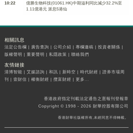
10:22
億勝生物科技(01061.HK)中期溢利同比減少32.2%至
1.11億港元 派息5港仙
相關訊息
法定公告欄
|
廣告查詢
|
公司介紹
|
專欄邀稿
|
投資者關係
|
版權聲明
|
重要聲明
|
私隱政策
|
聯絡我們
友情鏈接
清博智能
|
艾媒諮詢
|
和訊
|
新時空
|
時代財經
|
證券市場周
刊
|
壹財信
|
權衡財經
|
攬富財經
|
更多...
香港政府指定刊載法定通告之憲報刊登報章
Copyright © 1998 - 2026 財華控股有限公司
香港財華社版權所有,未經同意不得轉載。