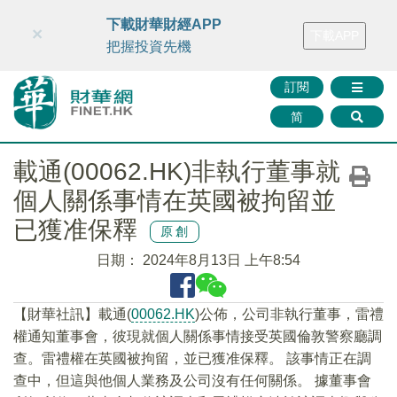
財華智庫網
FINTV
FINMETA
財華證券
媒體矩陣
下載財華財經APP
×
下載APP
智庫沙龍
聯絡我們
把握投資先機
訂閱
简
載通(00062.HK)非執行董事就
個人關係事情在英國被拘留並
已獲准保釋
原創
日期：
2024年8月13日 上午8:54
【財華社訊】載通(
00062.HK
)公佈，公司非執行董事，雷禮
權通知董事會，彼現就個人關係事情接受英國倫敦警察廳調
查。雷禮權在英國被拘留，並已獲准保釋。 該事情正在調
查中，但這與他個人業務及公司沒有任何關係。 據董事會