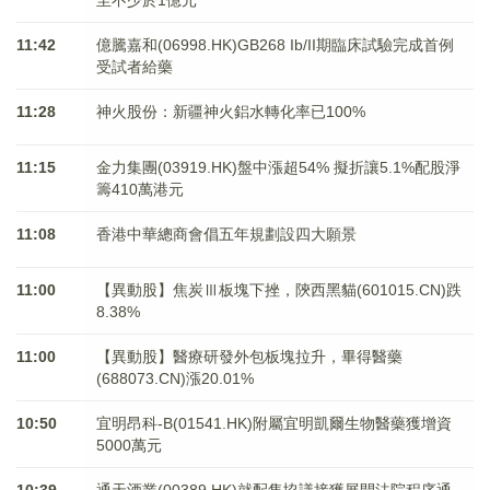
至不少於1億元
11:42
億騰嘉和(06998.HK)GB268 Ib/II期臨床試驗完成首例
受試者給藥
11:28
神火股份：新疆神火鋁水轉化率已100%
11:15
金力集團(03919.HK)盤中漲超54% 擬折讓5.1%配股淨
籌410萬港元
11:08
香港中華總商會倡五年規劃設四大願景
11:00
【異動股】焦炭Ⅲ板塊下挫，陝西黑貓(601015.CN)跌
8.38%
11:00
【異動股】醫療研發外包板塊拉升，畢得醫藥
(688073.CN)漲20.01%
10:50
宜明昂科-B(01541.HK)附屬宜明凱爾生物醫藥獲增資
5000萬元