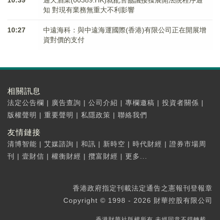
10:39
通天酒業(00389.HK)就配售協議接獲展開法院程序通
知 對現有業務無重大不利影響
10:27
中遠海科：與中遠海運國際(香港)有限公司正在開展增
資對價的支付
相關訊息
法定公告欄
|
廣告查詢
|
公司介紹
|
專欄邀稿
|
投資者關係
|
版權聲明
|
重要聲明
|
私隱政策
|
聯絡我們
友情鏈接
清博智能
|
艾媒諮詢
|
和訊
|
新時空
|
時代財經
|
證券市場周
刊
|
壹財信
|
權衡財經
|
攬富財經
|
更多...
香港政府指定刊載法定通告之憲報刊登報章
Copyright © 1998 - 2026 財華控股有限公司
香港財華社版權所有,未經同意不得轉載。