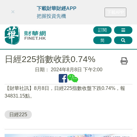
財華智庫網
FINTV
FINMETA
財華證券
媒體矩陣
下載財華財經APP
×
下載APP
智庫沙龍
聯絡我們
把握投資先機
訂閱
简
日經225指數收跌0.74%
日期：
2024年8月8日 下午2:00
【財華社訊】8月8日，日經225指數收盤下跌0.74%，報
34831.15點。
日經225