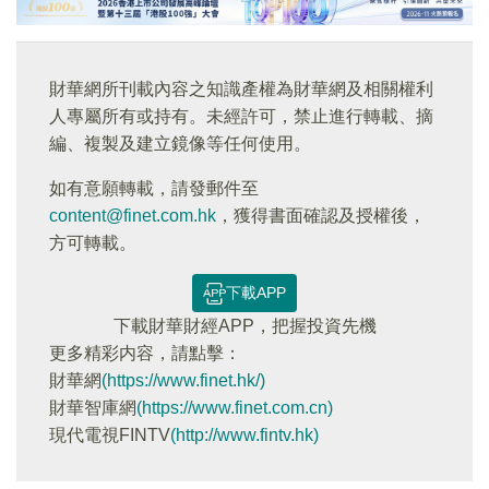
財華網所刊載內容之知識產權為財華網及相關權利
人專屬所有或持有。未經許可，禁止進行轉載、摘
編、複製及建立鏡像等任何使用。
如有意願轉載，請發郵件至
content@finet.com.hk
，獲得書面確認及授權後，
方可轉載。
下載APP
下載財華財經APP，把握投資先機
更多精彩内容，請點擊：
財華網
(https://www.finet.hk/)
財華智庫網
(https://www.finet.com.cn)
現代電視FINTV
(http://www.fintv.hk)