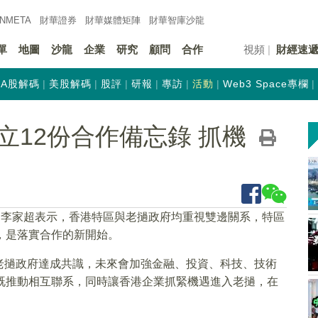
INMETA
財華證券
財華
媒體矩陣
財華
智庫沙龍
單
地圖
沙龍
企業
研究
顧問
合作
視頻
財經速
A股解碼
美股解碼
股評
研報
專訪
活動
Web3 Space專欄
立12份合作備忘錄 抓機
官李家超表示，香港特區與老撾政府均重視雙邊關系，特區
，是落實合作的新開始。
老撾政府達成共識，未來會加強金融、投資、科技、技術
既推動相互聯系，同時讓香港企業抓緊機遇進入老撾，在