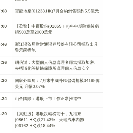
7:08
寶龍地產(01238.HK)7月合約銷售額約5.5億元
7:00
【盈警】中慶股份(01855.HK)料中期除稅後虧
損500萬至2000萬元
6:46
浙江證監局對財通證券股份有限公司採取出具
警示函措施
6:36
網信辦：大型個人信息處理者應當採取加密、
去標識化等措施保障所處理個人信息安全
6:30
國家外匯局：7月末中國外匯儲備規模34188億
美元 升幅0.07%
6:24
山金國際：港股上市工作正常推進中
6:20
【異動股】港股跌幅榜前十，九福來
(08611.HK)跌21.43%，天瑞汽車内飾
(06162.HK)跌18.44%