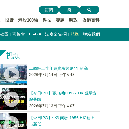
訂閱
简
遞
投資
港股100強
科技
專題
時政
香港百科
社區
商協會
CAGA
法定公告欄
服務
聯絡我們
視頻
工商舖上半年買賣宗數創4年新高
2026年7月14日 下午5:43
【今日IPO】赛力斯[09927.HK]业绩变
脸暴跌
2026年7月13日 下午4:07
【今日IPO】中科闻歌[1956.HK]创上
市新低