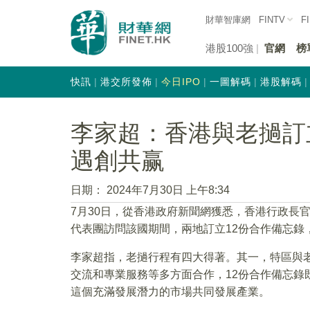
財華智庫網
FINTV
F
港股100強
官網
榜
快訊
港交所發佈
今日IPO
一圖解碼
港股解碼
李家超：香港與老撾訂
遇創共赢
日期：
2024年7月30日 上午8:34
7月30日，從香港政府新聞網獲悉，香港行政長
代表團訪問該國期間，兩地訂立12份合作備忘錄
李家超指，老撾行程有四大得著。其一，特區與
交流和專業服務等多方面合作，12份合作備忘錄
這個充滿發展潛力的市場共同發展產業。