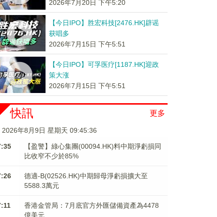
2026年7月20日 下午5:20
【今日IPO】胜宏科技[2476.HK]辟谣
获唱多
2026年7月15日 下午5:51
【今日IPO】可孚医疗[1187.HK]迎政
策大涨
2026年7月15日 下午5:51
快訊
更多
2026年8月9日 星期天 09:45:36
7:35
【盈警】綠心集團(00094.HK)料中期淨虧損同
比收窄不少於85%
7:26
德適-B(02526.HK)中期歸母淨虧損擴大至
5588.3萬元
7:11
香港金管局：7月底官方外匯儲備資產為4478
億美元