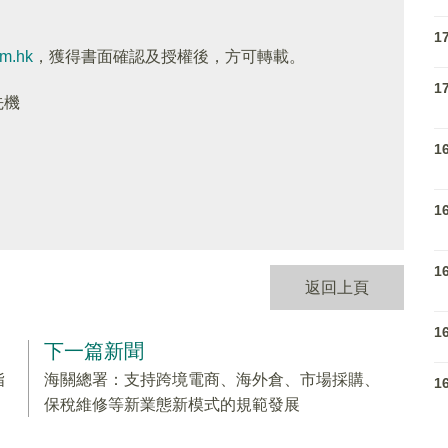
1
om.hk
，獲得書面確認及授權後，方可轉載。
1
先機
1
1
1
返回上頁
1
下一篇新聞
指
海關總署：支持跨境電商、海外倉、市場採購、
1
保稅維修等新業態新模式的規範發展