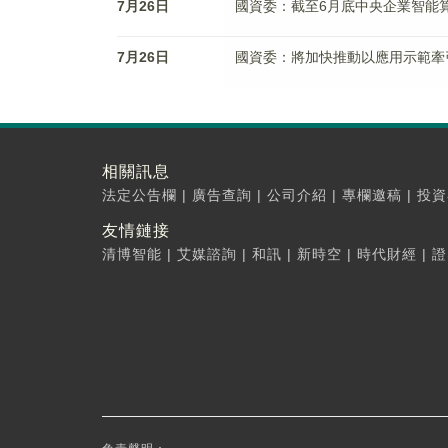
7月26日
國資委：截至6月底中央企業智能
7月26日
國資委：將加快推動以應用示範牽
相關訊息
法定公告欄
|
廣告查詢
|
公司介紹
|
專欄邀稿
|
投資
友情鏈接
清博智能
|
艾媒諮詢
|
和訊
|
新時空
|
時代財經
|
證