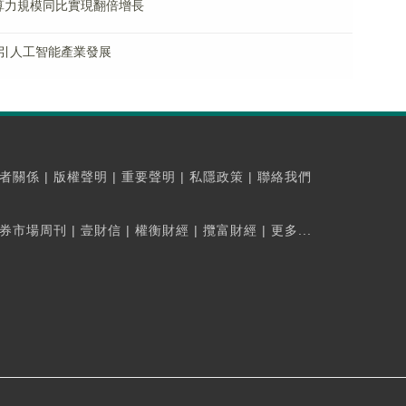
算力規模同比實現翻倍增長
引人工智能產業發展
者關係
|
版權聲明
|
重要聲明
|
私隱政策
|
聯絡我們
券市場周刊
|
壹財信
|
權衡財經
|
攬富財經
|
更多...